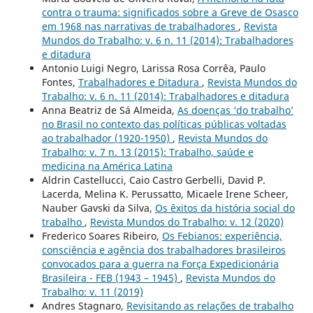
contra o trauma: significados sobre a Greve de Osasco
em 1968 nas narrativas de trabalhadores
,
Revista
Mundos do Trabalho: v. 6 n. 11 (2014): Trabalhadores
e ditadura
Antonio Luigi Negro, Larissa Rosa Corrêa, Paulo
Fontes,
Trabalhadores e Ditadura
,
Revista Mundos do
Trabalho: v. 6 n. 11 (2014): Trabalhadores e ditadura
Anna Beatriz de Sá Almeida,
As doenças ‘do trabalho’
no Brasil no contexto das políticas públicas voltadas
ao trabalhador (1920-1950)
,
Revista Mundos do
Trabalho: v. 7 n. 13 (2015): Trabalho, saúde e
medicina na América Latina
Aldrin Castellucci, Caio Castro Gerbelli, David P.
Lacerda, Melina K. Perussatto, Micaele Irene Scheer,
Nauber Gavski da Silva,
Os êxitos da história social do
trabalho
,
Revista Mundos do Trabalho: v. 12 (2020)
Frederico Soares Ribeiro,
Os Febianos: experiência,
consciência e agência dos trabalhadores brasileiros
convocados para a guerra na Força Expedicionária
Brasileira - FEB (1943 – 1945)
,
Revista Mundos do
Trabalho: v. 11 (2019)
Andres Stagnaro,
Revisitando as relações de trabalho