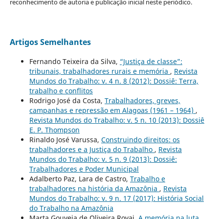
reconhecimento de autoria e publicação inicial neste periódico.
Artigos Semelhantes
Fernando Teixeira da Silva,
“Justiça de classe”:
tribunais, trabalhadores rurais e memória
,
Revista
Mundos do Trabalho: v. 4 n. 8 (2012): Dossiê: Terra,
trabalho e conflitos
Rodrigo José da Costa,
Trabalhadores, greves,
campanhas e repressão em Alagoas (1961 – 1964)
,
Revista Mundos do Trabalho: v. 5 n. 10 (2013): Dossiê
E. P. Thompson
Rinaldo José Varussa,
Construindo direitos: os
trabalhadores e a Justiça do Trabalho
,
Revista
Mundos do Trabalho: v. 5 n. 9 (2013): Dossiê:
Trabalhadores e Poder Municipal
Adalberto Paz, Lara de Castro,
Trabalho e
trabalhadores na história da Amazônia
,
Revista
Mundos do Trabalho: v. 9 n. 17 (2017): História Social
do Trabalho na Amazônia
Marta Gouveia de Oliveira Rovai,
A memória na luta