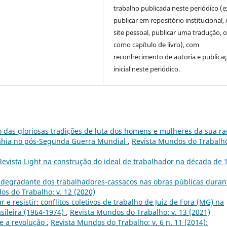
trabalho publicada neste periódico (e
publicar em repositório institucional,
site pessoal, publicar uma tradução, 
como capítulo de livro), com
reconhecimento de autoria e publica
inicial neste periódico.
 das gloriosas tradições de luta dos homens e mulheres da sua ra
a Bahia no pós-Segunda Guerra Mundial
,
Revista Mundos do Trabalho
Revista Light na construção do ideal de trabalhador na década de 
a degradante dos trabalhadores-cassacos nas obras públicas duran
os do Trabalho: v. 12 (2020)
r e resistir: conflitos coletivos de trabalho de Juiz de Fora (MG) na
asileira (1964-1974)
,
Revista Mundos do Trabalho: v. 13 (2021)
e a revolução
,
Revista Mundos do Trabalho: v. 6 n. 11 (2014):