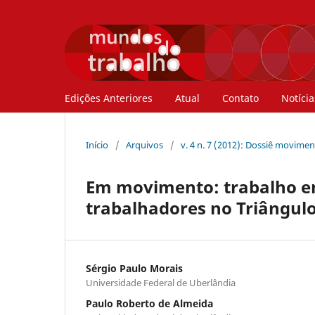
Edições Anteriores
Atual
Contato
Notícia
Início
/
Arquivos
/
v. 4 n. 7 (2012): Dossiê movime
Em movimento: trabalho em 
trabalhadores no Triângulo
Sérgio Paulo Morais
Universidade Federal de Uberlândia
Paulo Roberto de Almeida