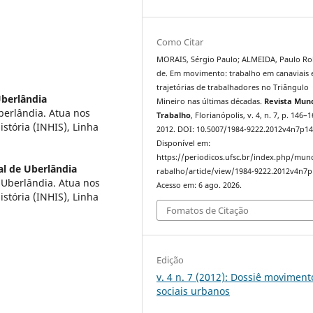
Como Citar
MORAIS, Sérgio Paulo; ALMEIDA, Paulo Ro
de. Em movimento: trabalho em canaviais 
trajetórias de trabalhadores no Triângulo
Uberlândia
Mineiro nas últimas décadas.
Revista Mun
berlândia. Atua nos
Trabalho
, Florianópolis, v. 4, n. 7, p. 146–1
tória (INHIS), Linha
2012. DOI: 10.5007/1984-9222.2012v4n7p14
Disponível em:
https://periodicos.ufsc.br/index.php/mu
al de Uberlândia
rabalho/article/view/1984-9222.2012v4n7p
 Uberlândia. Atua nos
Acesso em: 6 ago. 2026.
tória (INHIS), Linha
Fomatos de Citação
Edição
v. 4 n. 7 (2012): Dossiê moviment
sociais urbanos