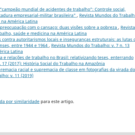
o “campeão mundial de acidentes de trabalho”: Controle social,
adura empresarial-militar brasileira"
,
Revista Mundos do Trabalho
a na América Latina
à preocupação com o cansaço: duas visões sobre a pobreza
,
Revista
abalho, saúde e medicina na América Latina
 contra autoritarismos locais e inseguranças estruturais: as lutas 
enses, entre 1944 e 1964
,
Revista Mundos do Trabalho: v. 7 n. 13
rica Latina
ta e relações de trabalho no Brasil: relativizando teses, enterrando
. 17 (2017): História Social do Trabalho na Amazônia
remacia racial e supremacia de classe em fotografias da virada do
lho: v. 11 (2019)
da por similaridade
para este artigo.