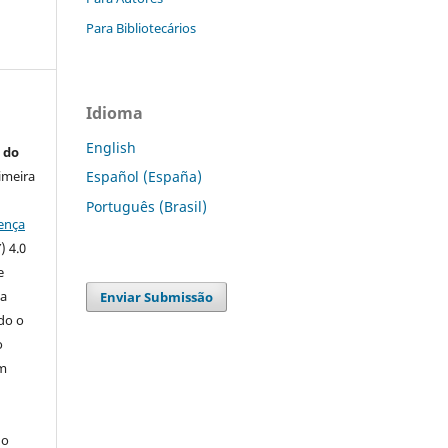
Para Bibliotecários
Idioma
English
 do
imeira
Español (España)
Português (Brasil)
ença
) 4.0
e
 a
Enviar Submissão
ndo o
o
m
do