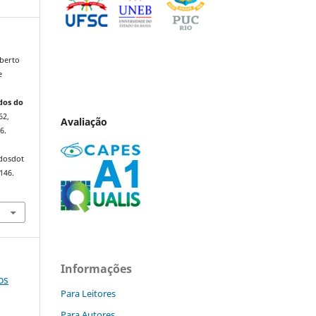
berto
e
dos do
62,
Avaliação
6.
ndosdot
146.
Informações
os
Para Leitores
Para Autores