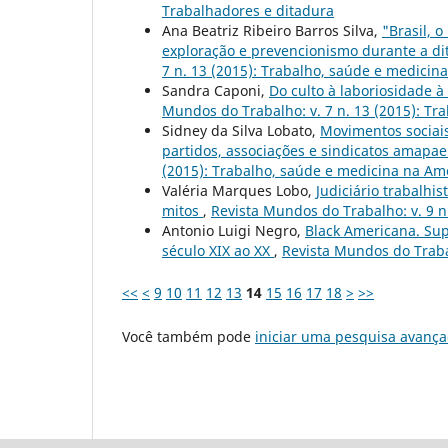
Trabalhadores e ditadura
Ana Beatriz Ribeiro Barros Silva,
"Brasil, 
exploração e prevencionismo durante a dit
7 n. 13 (2015): Trabalho, saúde e medicin
Sandra Caponi,
Do culto à laboriosidade 
Mundos do Trabalho: v. 7 n. 13 (2015): Tr
Sidney da Silva Lobato,
Movimentos sociais
partidos, associações e sindicatos amapa
(2015): Trabalho, saúde e medicina na Amé
Valéria Marques Lobo,
Judiciário trabalhis
mitos
,
Revista Mundos do Trabalho: v. 9 n
Antonio Luigi Negro,
Black Americana. Sup
século XIX ao XX
,
Revista Mundos do Traba
<<
<
9
10
11
12
13
14
15
16
17
18
>
>>
Você também pode
iniciar uma pesquisa avança