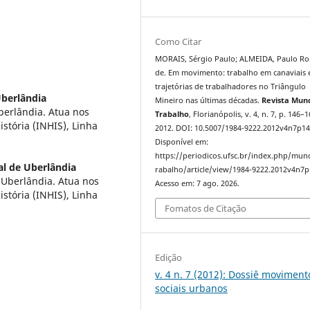
Como Citar
MORAIS, Sérgio Paulo; ALMEIDA, Paulo Ro
de. Em movimento: trabalho em canaviais 
trajetórias de trabalhadores no Triângulo
Uberlândia
Mineiro nas últimas décadas.
Revista Mun
berlândia. Atua nos
Trabalho
, Florianópolis, v. 4, n. 7, p. 146–1
tória (INHIS), Linha
2012. DOI: 10.5007/1984-9222.2012v4n7p14
Disponível em:
https://periodicos.ufsc.br/index.php/mu
al de Uberlândia
rabalho/article/view/1984-9222.2012v4n7p
 Uberlândia. Atua nos
Acesso em: 7 ago. 2026.
tória (INHIS), Linha
Fomatos de Citação
Edição
v. 4 n. 7 (2012): Dossiê moviment
sociais urbanos