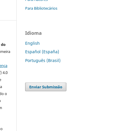
Para Bibliotecários
Idioma
English
 do
imeira
Español (España)
Português (Brasil)
ença
) 4.0
e
 a
Enviar Submissão
ndo o
o
m
do