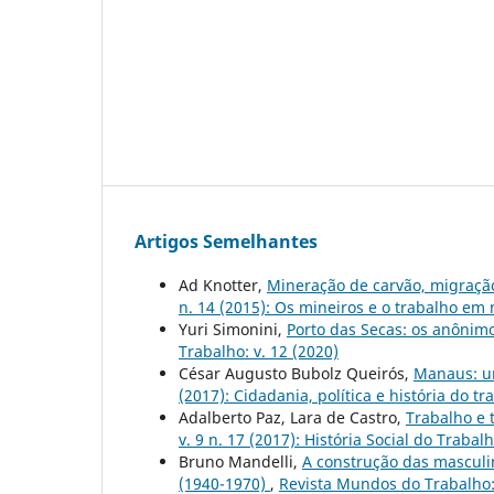
Artigos Semelhantes
Ad Knotter,
Mineração de carvão, migração
n. 14 (2015): Os mineiros e o trabalho em
Yuri Simonini,
Porto das Secas: os anônim
Trabalho: v. 12 (2020)
César Augusto Bubolz Queirós,
Manaus: u
(2017): Cidadania, política e história do tr
Adalberto Paz, Lara de Castro,
Trabalho e 
v. 9 n. 17 (2017): História Social do Traba
Bruno Mandelli,
A construção das masculi
(1940-1970)
,
Revista Mundos do Trabalho: 