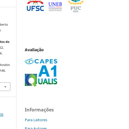
berto
e
dos do
62,
Avaliação
6.
ndosdot
146.
Informações
os
Para Leitores
Para Autores