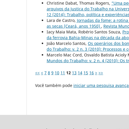
Christine Dabat, Thomas Rogers,
“Uma pec
arquivos da Justiça do Trabalho na Univ
12 (2014): Trabalho, política e experiência
Lara de Castro,
Jornadas da fome: a rotin
as secas (Ceará, anos 1950)
,
Revista Mund
Iacy Maia Mata, Robério Santos Souza,
Pro
da ferrovia Bahia-Minas na década da abo
João Marcelo Santos,
Os operários dos bond
do Trabalho: v. 2 n. 3 (2010): Processos e
Marcelo Mac Cord, Osvaldo Batista Acioly 
Mundos do Trabalho: v. 2 n. 4 (2010): Os 
<<
<
7
8
9
10
11
12
13
14
15
16
>
>>
Você também pode
iniciar uma pesquisa avança