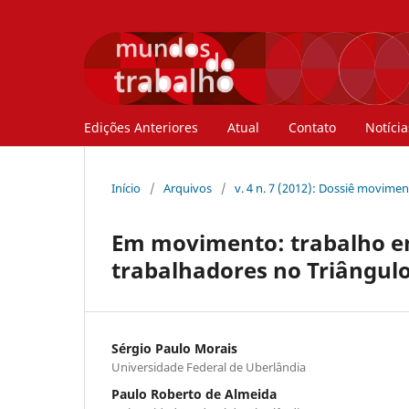
Edições Anteriores
Atual
Contato
Notícia
Início
/
Arquivos
/
v. 4 n. 7 (2012): Dossiê movime
Em movimento: trabalho em 
trabalhadores no Triângulo
Sérgio Paulo Morais
Universidade Federal de Uberlândia
Paulo Roberto de Almeida