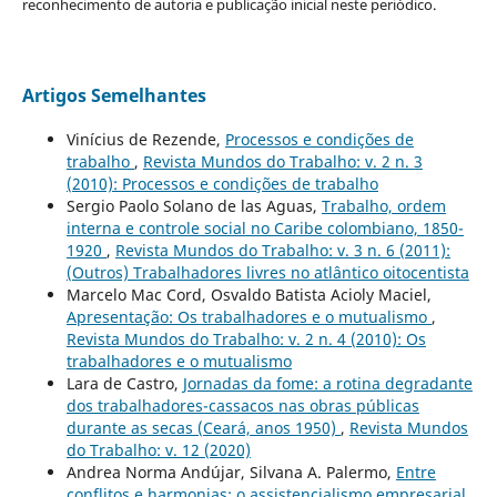
reconhecimento de autoria e publicação inicial neste periódico.
Artigos Semelhantes
Vinícius de Rezende,
Processos e condições de
trabalho
,
Revista Mundos do Trabalho: v. 2 n. 3
(2010): Processos e condições de trabalho
Sergio Paolo Solano de las Aguas,
Trabalho, ordem
interna e controle social no Caribe colombiano, 1850-
1920
,
Revista Mundos do Trabalho: v. 3 n. 6 (2011):
(Outros) Trabalhadores livres no atlântico oitocentista
Marcelo Mac Cord, Osvaldo Batista Acioly Maciel,
Apresentação: Os trabalhadores e o mutualismo
,
Revista Mundos do Trabalho: v. 2 n. 4 (2010): Os
trabalhadores e o mutualismo
Lara de Castro,
Jornadas da fome: a rotina degradante
dos trabalhadores-cassacos nas obras públicas
durante as secas (Ceará, anos 1950)
,
Revista Mundos
do Trabalho: v. 12 (2020)
Andrea Norma Andújar, Silvana A. Palermo,
Entre
conflitos e harmonias: o assistencialismo empresarial