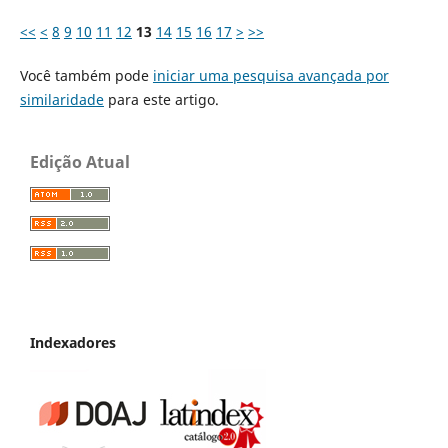
<<
<
8
9
10
11
12
13
14
15
16
17
>
>>
Você também pode
iniciar uma pesquisa avançada por
similaridade
para este artigo.
Edição Atual
Indexadores