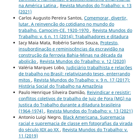
na América Latina
,
Revista Mundos do Trabalho: v. 13
(2021)
Carlos Augusto Pereira Santos,
Comemorar, divertir,
lutar. A reinvenção do cotidiano no mundo do
trabalho. Camocim-CE. 1920-1970
,
Revista Mundos do
Trabalho: v. 6 n. 11 (2014): Trabalhadores e ditadura
Iacy Maia Mata, Robério Santos Souza,
Protesto,
insubordinação e reminiscências da escravidão na
construção da ferrovia Bahia-Minas na década da
abolição
,
Revista Mundos do Trabalho: v. 12 (2020)
Valéria Marques Lobo,
Judiciário trabalhista e relações
de trabalho no Brasil: relativizando teses, enterrando
mitos
,
Revista Mundos do Trabalho: v. 9 n. 17 (2017):
História Social do Trabalho na Amazônia
Paulo Henrique Silveira Damião,
Reivindicar e resistir:
conflitos coletivos de trabalho de Juiz de Fora (MG) na
Justiça do Trabalho durante a ditadura brasileira
(1964-1974)
,
Revista Mundos do Trabalho: v. 13 (2021)
Antonio Luigi Negro,
Black Americana. Supremacia
racial e supremacia de classe em fotografias da virada
do século XIX ao XX
,
Revista Mundos do Trabalho: v.
11 (2019)