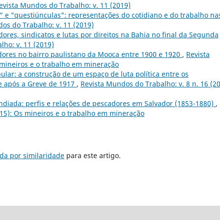
evista Mundos do Trabalho: v. 11 (2019)
” e "questiúnculas": representações do cotidiano e do trabalho na
os do Trabalho: v. 11 (2019)
ores, sindicatos e lutas por direitos na Bahia no final da Segunda
ho: v. 11 (2019)
dores no bairro paulistano da Mooca entre 1900 e 1920
,
Revista
 mineiros e o trabalho em mineração
ular: a construção de um espaço de luta política entre os
e após a Greve de 1917
,
Revista Mundos do Trabalho: v. 8 n. 16 (20
ndiada: perfis e relações de pescadores em Salvador (1853-1880)
,
015): Os mineiros e o trabalho em mineração
da por similaridade
para este artigo.