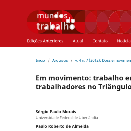
Edições Anteriores
Atual
Contato
Notícia
Início
/
Arquivos
/
v. 4 n. 7 (2012): Dossiê movime
Em movimento: trabalho em 
trabalhadores no Triângulo
Sérgio Paulo Morais
Universidade Federal de Uberlândia
Paulo Roberto de Almeida