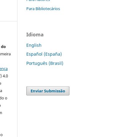
Para Bibliotecários
Idioma
English
 do
imeira
Español (España)
Português (Brasil)
ença
) 4.0
e
 a
Enviar Submissão
ndo o
o
m
do