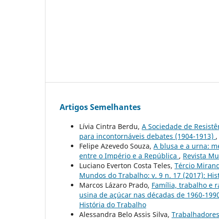
Artigos Semelhantes
Lívia Cintra Berdu,
A Sociedade de Resistê
para incontornáveis debates (1904-1913)
Felipe Azevedo Souza,
A blusa e a urna: 
entre o Império e a República
,
Revista Mu
Luciano Everton Costa Teles,
Tércio Miran
Mundos do Trabalho: v. 9 n. 17 (2017): Hi
Marcos Lázaro Prado,
Família, trabalho e
usina de açúcar nas décadas de 1960-199
História do Trabalho
Alessandra Belo Assis Silva,
Trabalhadores 