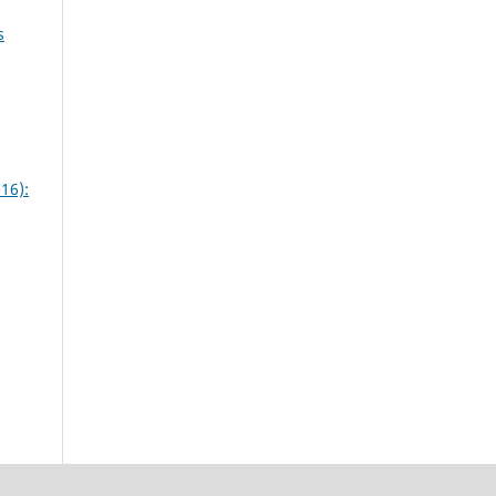
s
16):