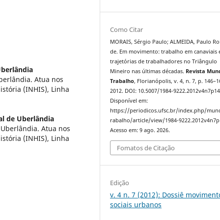
Como Citar
MORAIS, Sérgio Paulo; ALMEIDA, Paulo Ro
de. Em movimento: trabalho em canaviais 
trajetórias de trabalhadores no Triângulo
Uberlândia
Mineiro nas últimas décadas.
Revista Mun
berlândia. Atua nos
Trabalho
, Florianópolis, v. 4, n. 7, p. 146–1
tória (INHIS), Linha
2012. DOI: 10.5007/1984-9222.2012v4n7p14
Disponível em:
https://periodicos.ufsc.br/index.php/mu
al de Uberlândia
rabalho/article/view/1984-9222.2012v4n7p
 Uberlândia. Atua nos
Acesso em: 9 ago. 2026.
tória (INHIS), Linha
Fomatos de Citação
Edição
v. 4 n. 7 (2012): Dossiê moviment
sociais urbanos