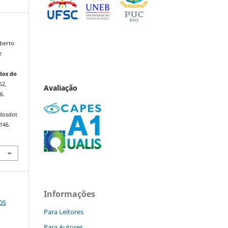
berto
e
dos do
62,
Avaliação
6.
ndosdot
146.
Informações
os
Para Leitores
Para Autores