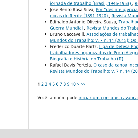
jornada de trabalho (Brasil, 1946-1953)
,
R
José Bento Rosa Silva,
Por “desinteligência
docas do Recife (1891-1920)
,
Revista Mund
Edinaldo Antonio Oliveira Souza,
Trabalhad
Guerra Mundial
,
Revista Mundos do Trabal
Bruno Caccavelli,
Associações de trabalha
Mundos do Trabalho: v. 7 n. 14 (2015): Os
Frederico Duarte Bartz,
Liga de Defesa Pop
trabalhadores organizados de Porto Alegr
Biografia e História do Trabalho (II)
Rafael Davis Portela,
O caso da canoa ince
Revista Mundos do Trabalho: v. 7 n. 14 (2
1
2
3
4
5
6
7
8
9
10
>
>>
Você também pode
iniciar uma pesquisa avança