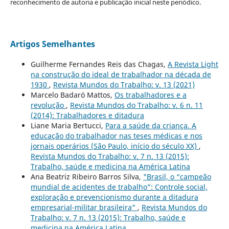
reconhecimento de autoria e publicação inicial neste periódico.
Artigos Semelhantes
Guilherme Fernandes Reis das Chagas,
A Revista Light
na construção do ideal de trabalhador na década de
1930
,
Revista Mundos do Trabalho: v. 13 (2021)
Marcelo Badaró Mattos,
Os trabalhadores e a
revolução
,
Revista Mundos do Trabalho: v. 6 n. 11
(2014): Trabalhadores e ditadura
Liane Maria Bertucci,
Para a saúde da criança. A
educação do trabalhador nas teses médicas e nos
jornais operários (São Paulo, início do século XX)
,
Revista Mundos do Trabalho: v. 7 n. 13 (2015):
Trabalho, saúde e medicina na América Latina
Ana Beatriz Ribeiro Barros Silva,
"Brasil, o “campeão
mundial de acidentes de trabalho”: Controle social,
exploração e prevencionismo durante a ditadura
empresarial-militar brasileira"
,
Revista Mundos do
Trabalho: v. 7 n. 13 (2015): Trabalho, saúde e
medicina na América Latina