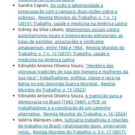
Sandra Caponi,
Do culto à laboriosidade à
preocupação com o cansaço: duas visões sobre a
pobreza
,
Revista Mundos do Trabalho: v. 7 n. 13
(2015): Trabalho, saúde e medicina na América Latina
Sidney da Silva Lobato,
Movimentos sociais contra
autoritarismos locais e inseguranças estruturais: as
lutas de partidos, associações e sindicatos
amapaenses, entre 1944 e 1964
,
Revista Mundos do
Trabalho: v. 7 n. 13 (2015): Trabalho, saúde e
medicina na América Latina
Edinaldo Antonio Oliveira Souza,
“Herdeiro das
gloriosas tradições de luta dos homens e mulheres da
sua raça”: trabalhadores, política, classe e raça na
Bahia no pós-Segunda Guerra Mundial
,
Revista
Mundos do Trabalho: v. 15 (2023)
Edinaldo Antonio Oliveira Souza,
A transição para a
democracia no Brasil (1943-1946): o PCB, os
trabalhadores e a construção de um caminho
alternativo
,
Revista Mundos do Trabalho: v. 16 (2024)
Valéria Marques Lobo,
Judiciário trabalhista e relações
de trabalho no Brasil: relativizando teses, enterrando
mitos
,
Revista Mundos do Trabalho: v. 9 n. 17 (2017):