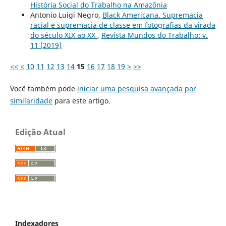
História Social do Trabalho na Amazônia
Antonio Luigi Negro,
Black Americana. Supremacia
racial e supremacia de classe em fotografias da virada
do século XIX ao XX
,
Revista Mundos do Trabalho: v.
11 (2019)
<<
<
10
11
12
13
14
15
16
17
18
19
>
>>
Você também pode
iniciar uma pesquisa avançada por
similaridade
para este artigo.
Edição Atual
Indexadores