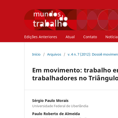
Edições Anteriores
Atual
Contato
Notícia
Início
/
Arquivos
/
v. 4 n. 7 (2012): Dossiê movime
Em movimento: trabalho em 
trabalhadores no Triângulo
Sérgio Paulo Morais
Universidade Federal de Uberlândia
Paulo Roberto de Almeida