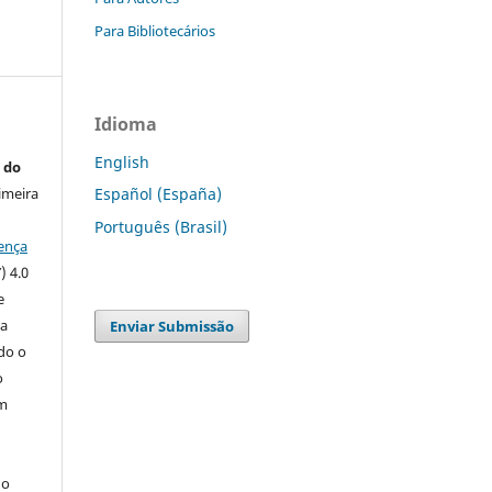
Para Bibliotecários
Idioma
English
 do
imeira
Español (España)
Português (Brasil)
ença
) 4.0
e
 a
Enviar Submissão
ndo o
o
m
do