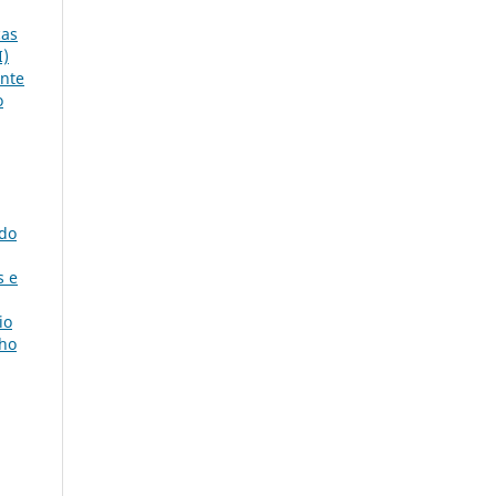
cas
I)
ante
o
 do
s e
io
lho