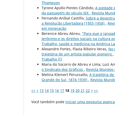
Thompson
Tyrone Apollo Pontes Cândido,
A piedade e
da passagem do século XIX
,
Revista Mundo
Fernando Aníbal Castillo,
Sobre a desestru
a Revolução Libertadora (1955-1958)
,
Revi
em mineração
Berenice Abreu Abreu,
"Para que o jangad
Jerônimo e os direitos sociais na cultura p
Trabalho, saúde e medicina na América La
Alexandre Fortes, Flavia Ribeiro Veras,
No 
trajetória de um artista popular pioneiro
,
Trabalho (I)
Maria do Socorro de Abreu e Lima, Luiz 
o Sindicato dos Gráficos
,
Revista Mundos do
Melina Kleinert Perussatto,
A trajetória de
Grande do Sul, 1874-1939)
,
Revista Mundos
<<
<
13
14
15
16
17
18
19
20
21
22
>
>>
Você também pode
iniciar uma pesquisa avança