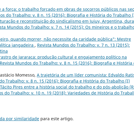
 a força: o trabalho forçado em obras de socorros públicos nas se
s do Trabalho: v. 8 n. 15 (2016): Biografia e História do Trabalho (
turação e reconstituição do sindicalismo em Jujuy, Argentina, dur
sta Mundos do Trabalho: v. 7 n. 14 (2015): Os mineiros e o trabalh
eiro, quando morrer, não necessite da caridade pública": Mestre
olítica jangadeira
,
Revista Mundos do Trabalho: v. 7 n. 13 (2015):
tina
rastro de Jararaca: produção cultural e engajamento político na
Revista Mundos do Trabalho: v. 8 n. 15 (2016): Biografia e História
Anastácio Momesso,
A trajetória de um líder comunista: Edvaldo Rati
 Trabalho: v. 8 n. 15 (2016): Biografia e História do Trabalho (I)
 Tácito Pires entre a história social do trabalho e do pós-abolição (R
 do Trabalho: v. 10 n. 19 (2018): Variedades de História do Traba
da por similaridade
para este artigo.