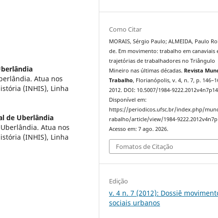
Como Citar
MORAIS, Sérgio Paulo; ALMEIDA, Paulo Ro
de. Em movimento: trabalho em canaviais 
trajetórias de trabalhadores no Triângulo
Uberlândia
Mineiro nas últimas décadas.
Revista Mun
berlândia. Atua nos
Trabalho
, Florianópolis, v. 4, n. 7, p. 146–1
tória (INHIS), Linha
2012. DOI: 10.5007/1984-9222.2012v4n7p14
Disponível em:
https://periodicos.ufsc.br/index.php/mu
al de Uberlândia
rabalho/article/view/1984-9222.2012v4n7p
 Uberlândia. Atua nos
Acesso em: 7 ago. 2026.
tória (INHIS), Linha
Fomatos de Citação
Edição
v. 4 n. 7 (2012): Dossiê moviment
sociais urbanos