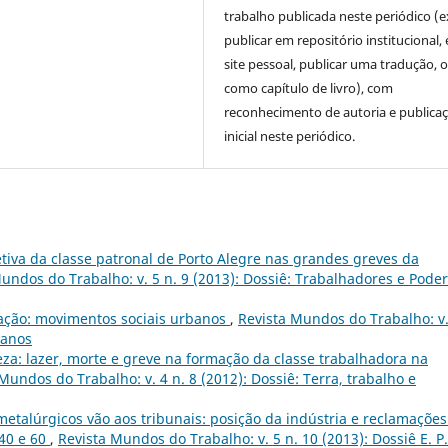
trabalho publicada neste periódico (e
publicar em repositório institucional,
site pessoal, publicar uma tradução, 
como capítulo de livro), com
reconhecimento de autoria e publica
inicial neste periódico.
etiva da classe patronal de Porto Alegre nas grandes greves da
undos do Trabalho: v. 5 n. 9 (2013): Dossiê: Trabalhadores e Poder
ação: movimentos sociais urbanos
,
Revista Mundos do Trabalho: v.
banos
za: lazer, morte e greve na formação da classe trabalhadora na
Mundos do Trabalho: v. 4 n. 8 (2012): Dossiê: Terra, trabalho e
metalúrgicos vão aos tribunais: posição da indústria e reclamações
 40 e 60
,
Revista Mundos do Trabalho: v. 5 n. 10 (2013): Dossiê E. P.