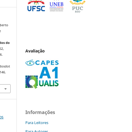
berto
e
dos do
62,
Avaliação
6.
ndosdot
146.
Informações
os
Para Leitores
Para Autores