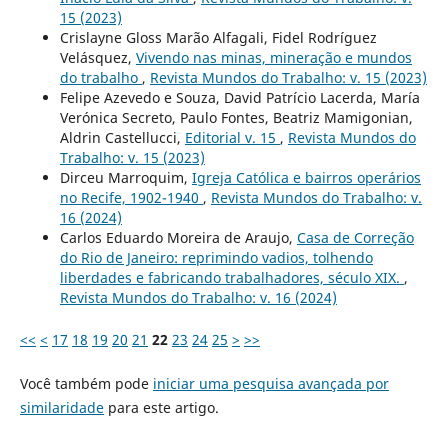
15 (2023)
Crislayne Gloss Marão Alfagali, Fidel Rodríguez
Velásquez,
Vivendo nas minas, mineração e mundos
do trabalho
,
Revista Mundos do Trabalho: v. 15 (2023)
Felipe Azevedo e Souza, David Patrício Lacerda, María
Verónica Secreto, Paulo Fontes, Beatriz Mamigonian,
Aldrin Castellucci,
Editorial v. 15
,
Revista Mundos do
Trabalho: v. 15 (2023)
Dirceu Marroquim,
Igreja Católica e bairros operários
no Recife, 1902-1940
,
Revista Mundos do Trabalho: v.
16 (2024)
Carlos Eduardo Moreira de Araujo,
Casa de Correção
do Rio de Janeiro: reprimindo vadios, tolhendo
liberdades e fabricando trabalhadores, século XIX.
,
Revista Mundos do Trabalho: v. 16 (2024)
<<
<
17
18
19
20
21
22
23
24
25
>
>>
Você também pode
iniciar uma pesquisa avançada por
similaridade
para este artigo.