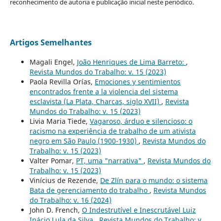
reconhecimento de autoria e publicação inicial neste periódico.
Artigos Semelhantes
Magali Engel,
João Henriques de Lima Barreto:
,
Revista Mundos do Trabalho: v. 15 (2023)
Paola Revilla Orías,
Emociones y sentimientos
encontrados frente a la violencia del sistema
esclavista (La Plata, Charcas, siglo XVII)
,
Revista
Mundos do Trabalho: v. 15 (2023)
Livia Maria Tiede,
Vagaroso, árduo e silencioso: o
racismo na experiência de trabalho de um ativista
negro em São Paulo (1900-1930)
,
Revista Mundos do
Trabalho: v. 15 (2023)
Valter Pomar,
PT, uma "narrativa"
,
Revista Mundos do
Trabalho: v. 15 (2023)
Vinícius de Rezende,
De Zlín para o mundo: o sistema
Bata de gerenciamento do trabalho
,
Revista Mundos
do Trabalho: v. 16 (2024)
John D. French,
O Indestrutível e Inescrutável Luiz
Inácio Lula da Silva
,
Revista Mundos do Trabalho: v.