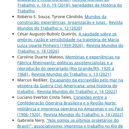
Trabalho: v. 10 n. 19 (2018): Variedades de História do
Trabalho
Robério S. Souza, Tyrone Cândido,
Mundos da
construção: experiências, organização e lutas
,
Revista
Mundos do Trabalho: v. 12 (2020)
César Augusto Bubolz Queirós,
A saudade sobre os
ombros: razão e sensibilidade na trajetória de Maria
Luíza Ugarte Pinheiro (1959-2026)
,
Revista Mundos do
Trabalho: v. 18 (2026)
Caroline Duarte Matoso,
Memórias e experiências na
Fábrica Rheingantz: políticas assistencialistas e a
reprodução do operariado (Rio Grande/RS, 1920 a
1968)
,
Revista Mundos do Trabalho: v. 13 (2021)
Marcus Rediker,
Escapando da escravidão pelo mar na
véspera da Guerra Civil Americana: uma história do
trabalho
,
Revista Mundos do Trabalho: v. 14 (2022)
Luciano Everton Costa Teles,
Conexões entre a
Confederação Operária Brasileira e a Região Norte:
militância e imprensa operária no Amazonas e no Pará
(1906-1920)
,
Revista Mundos do Trabalho: v. 14 (2022)
Gabriela Nery,
“Nós somos os últimos proletários do
Brasil!”: associativismo, imprensa e trabalho no Rio de