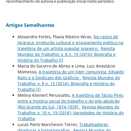
reconhecimento de autoria e publicação inicial neste periódico.
Artigos Semelhantes
Alexandre Fortes, Flavia Ribeiro Veras,
No rastro de
Jararaca: produção cultural e engajamento político na
trajetória de um artista popular pioneiro
,
Revista
Mundos do Trabalho: v. 8 n. 15 (2016): Biografia e
História do Trabalho (I)
Maria do Socorro de Abreu e Lima, Luiz Anastácio
Momesso,
A trajetória de um líder comunista: Edvaldo
Ratis e o Sindicato dos Gráficos
,
Revista Mundos do
Trabalho: v. 8 n. 15 (2016): Biografia e História do
Trabalho (I)
Melina Kleinert Perussatto,
A trajetória de Tácito Pires
entre a história social do trabalho e do pós-abolição
(Rio Grande do Sul, 1874-1939)
,
Revista Mundos do
Trabalho: v. 10 n. 19 (2018): Variedades de História do
Trabalho
Lucas Porto Marchesini Torres,
Trabalhadores,
ditaduras e historiografias
,
Revista Mundos do