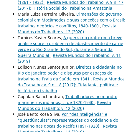
(1861 - 1932)
,
Revista Mundos do Trabalho: v. 9 n. 17
(2017): História Social do Trabalho na Amazônia
Maria Luiza Ferreira Oliveira,
Dimensões do governo
colonial em Moçâmedes e suas conexões com o Brasil:
trabalho, negócios e conflitos, 1840-1860
,
Revista
Mundos do Trabalho: v. 12 (2020)
Tamires Xavier Soares,
A guerra no prato: uma breve
análise sobre o problema de abastecimento de carne
verde no Rio Grande do Sul, durante a Segunda
Guerra Mundial
,
Revista Mundos do Trabalho: v. 11
(2019)
Edilson Nunes Santos Junior,
Direitos e cidadania no
Rio de Janeiro: poder e disputas por espaços de
trabalho na Praia da Saúde em 1841
,
Revista Mundos
do Trabalho: v. 9 n. 18 (2017): Cidadania, política e
história do trabalho
Gopalan Balachandran,
Trabalhadores no mundo:
marinheiros indianos, c. de 1870-1940
,
Revista
Mundos do Trabalho: v. 12 (2020)
José Bento Rosa Silva,
Por “desinteligência” e
"questiúnculas": representações do cotidiano e do
trabalho nas docas do Recife (1891-1920)
,
Revista
Mundos do Trabalho: v. 11 (2019)