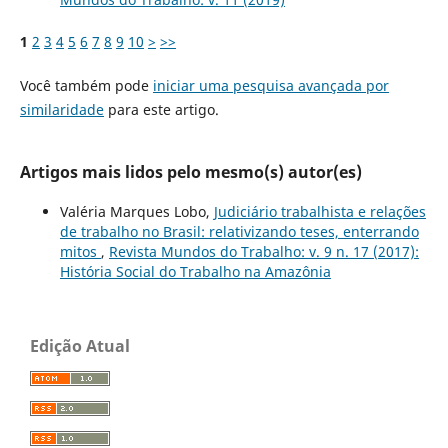
1
2
3
4
5
6
7
8
9
10
>
>>
Você também pode
iniciar uma pesquisa avançada por
similaridade
para este artigo.
Artigos mais lidos pelo mesmo(s) autor(es)
Valéria Marques Lobo,
Judiciário trabalhista e relações
de trabalho no Brasil: relativizando teses, enterrando
mitos
,
Revista Mundos do Trabalho: v. 9 n. 17 (2017):
História Social do Trabalho na Amazônia
Edição Atual