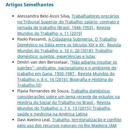
Artigos Semelhantes
Alessandra Belo Assis Silva,
Trabalhadores precários
no Tribunal Superior do Trabalho: salário, contrato e
jornada de trabalho (Brasil, 1946-1953)
,
Revista
Mundos do Trabalho: v. 11 (2019)
Paolo Passaniti,
A Cidadania Submersa. O Trabalho
Doméstico na Itália entre os Séculos XIX e XX
,
Revista
Mundos do Trabalho: v. 10 n. 20 (2018): Trabalho
doméstico: sujeitos, experiências e lutas
Dmitri van den Bersselaar,
"Não adianta insultar os
patrões": sindicatos, nacionalismo e o ambiente de
trabalho em Gana, 1950-1987
,
Revista Mundos do
Trabalho: v. 8 n. 16 (2016): Biografia e História do
Trabalho (II)
Flavia Fernandes de Souza,
Trabalho doméstico:
considerações sobre um tema recente de estudos na
História do Social do Trabalho no Brasil
,
Revista
Mundos do Trabalho: v. 7 n. 13 (2015): Trabalho,
saúde e medicina na América Latina
Davi Avelino Leal,
Trabalho, territorialização e conflito
pelo uso dos recursos naturais no Rio Madeira /AM