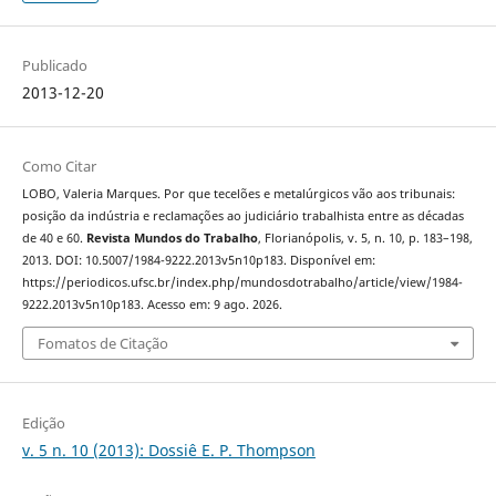
Publicado
2013-12-20
Como Citar
LOBO, Valeria Marques. Por que tecelões e metalúrgicos vão aos tribunais:
posição da indústria e reclamações ao judiciário trabalhista entre as décadas
de 40 e 60.
Revista Mundos do Trabalho
, Florianópolis, v. 5, n. 10, p. 183–198,
2013. DOI: 10.5007/1984-9222.2013v5n10p183. Disponível em:
https://periodicos.ufsc.br/index.php/mundosdotrabalho/article/view/1984-
9222.2013v5n10p183. Acesso em: 9 ago. 2026.
Fomatos de Citação
Edição
v. 5 n. 10 (2013): Dossiê E. P. Thompson