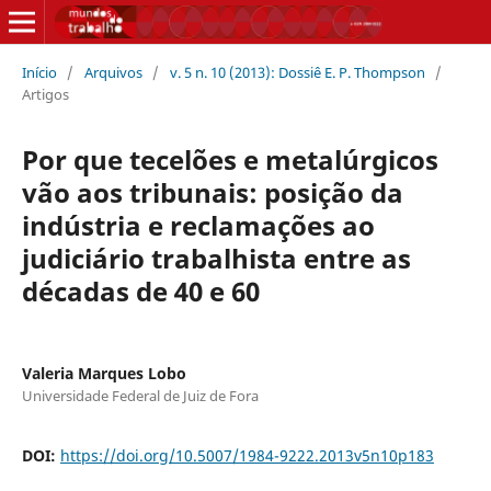
Início
/
Arquivos
/
v. 5 n. 10 (2013): Dossiê E. P. Thompson
/
Artigos
Por que tecelões e metalúrgicos
vão aos tribunais: posição da
indústria e reclamações ao
judiciário trabalhista entre as
décadas de 40 e 60
Valeria Marques Lobo
Universidade Federal de Juiz de Fora
DOI:
https://doi.org/10.5007/1984-9222.2013v5n10p183