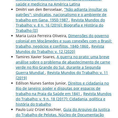
saúde e medicina na América Latina
Dmitri van den Bersselaar,
"Não adianta insultar os
patrões": sindicatos, nacionalismo e o ambiente de
trabalho em Gana, 1950-1987
,
Revista Mundos do
Trabalho: v. 8 n. 16 (2016): Biografia e História do
Trabalho (II)
Maria Luiza Ferreira Oliveira,
Dimensões do governo
colonial em Moçâmedes e suas conexões com o Brasil:
trabalho, negócios e conflitos, 1840-1860
,
Revista
Mundos do Trabalho: v. 12 (2020)
Tamires Xavier Soares,
A guerra no prato: uma breve
análise sobre o problema de abastecimento de carne
verde no Rio Grande do Sul, durante a Segunda
Guerra Mundial
,
Revista Mundos do Trabalho: v. 11
(2019)
Edilson Nunes Santos Junior,
Direitos e cidadania no
Rio de Janeiro: poder e disputas por espaços de
trabalho na Praia da Saúde em 1841
,
Revista Mundos
do Trabalho: v. 9 n. 18 (2017): Cidadania, política e
história do trabalho
Paulo Luiz Crizel Koschier,
Guia do Arquivo da Justiça
do Trabalho de Pelotas. Núcleo de Documentação