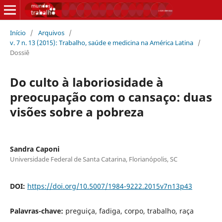
Início
/
Arquivos
/
v. 7 n. 13 (2015): Trabalho, saúde e medicina na América Latina
/
Dossiê
Do culto à laboriosidade à
preocupação com o cansaço: duas
visões sobre a pobreza
Sandra Caponi
Universidade Federal de Santa Catarina, Florianópolis, SC
DOI:
https://doi.org/10.5007/1984-9222.2015v7n13p43
Palavras-chave:
preguiça, fadiga, corpo, trabalho, raça