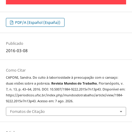
PDF/A (Español (España))
Publicado
2016-03-08
Como Citar
CAPONI, Sandra. Do culto à laboriosidade à preocupação com o cansaço:
duas visões sobre a pobreza.
Revista Mundos do Trabalho
, Florianópolis, v.
7, n. 13, p. 43–64, 2016. DOI: 10.5007/1984-9222.2015v7n13p43. Disponível em:
https://periodicos.ufsc.br/index.php/mundosdotrabalho/article/view/1984-
9222.2015v7n13p43. Acesso em: 7 ago. 2026.
Fomatos de Citação