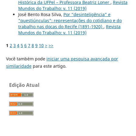
Histórica da UFPel – Professora Beatriz Loner
,
Revista
Mundos do Trabalho: v. 11 (2019)
José Bento Rosa Silva,
Por “desinteligência” e
"questiúnculas": representações do cotidiano e do
trabalho nas docas do Recife (1891-1920)
,
Revista
Mundos do Trabalho: v. 11 (2019)
1
2
3
4
5
6
7
8
9
10
>
>>
Você também pode
iniciar uma pesquisa avançada por
similaridade
para este artigo.
Edição Atual