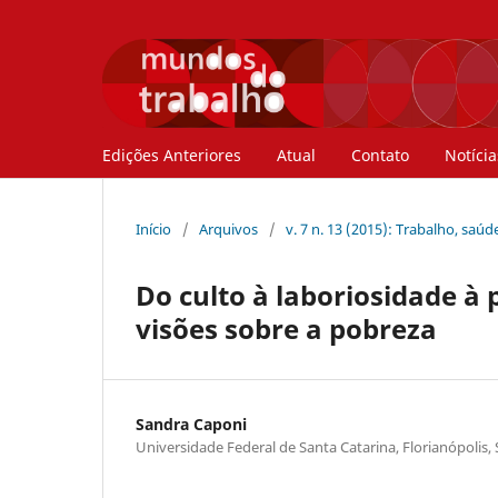
Edições Anteriores
Atual
Contato
Notícia
Início
/
Arquivos
/
v. 7 n. 13 (2015): Trabalho, saú
Do culto à laboriosidade à
visões sobre a pobreza
Sandra Caponi
Universidade Federal de Santa Catarina, Florianópolis,