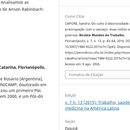
 Analisamos as
xto de Anson Rabinbach:
Como Citar
CAPONI, Sandra. Do culto à laboriosidade 
preocupação com o cansaço: duas visões s
pobreza.
Revista Mundos do Trabalho
,
Florianópolis, v. 7, n. 13, p. 43–64, 2016. DO
10.5007/1984-9222.2015v7n13p43. Disponív
https://periodicos.ufsc.br/index.php/mu
rabalho/article/view/1984-9222.2015v7n13
Acesso em: 8 ago. 2026.
atarina, Florianópolis,
Fomatos de Citação
e Rosário (Argentina),
a UNICAMP, doutorado em
lizou um primeiro Pós
Edição
 em 2000, e um Pós-do
v. 7 n. 13 (2015): Trabalho, saúde
medicina na América Latina
Seção
Dossiê