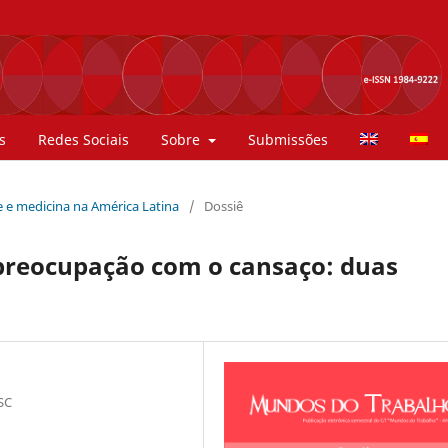
s
Redes Sociais
Sobre
Submissões
de e medicina na América Latina
/
Dossiê
 preocupação com o cansaço: duas
 SC