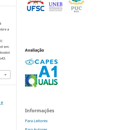
à
obre a
I:
el em:
Avaliação
ndosdot
p43.
 e
Informações
Para Leitores
Para Autores