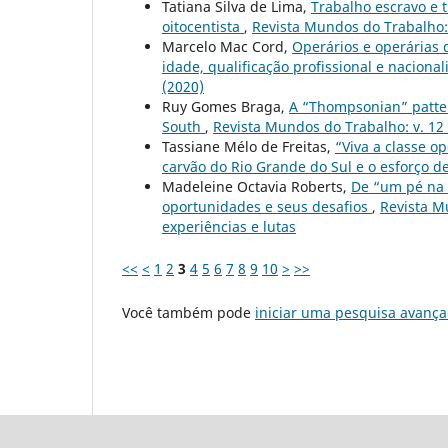
Tatiana Silva de Lima,
Trabalho escravo e t
oitocentista
,
Revista Mundos do Trabalho: v
Marcelo Mac Cord,
Operários e operárias 
idade, qualificação profissional e naciona
(2020)
Ruy Gomes Braga,
A “Thompsonian” patter
South
,
Revista Mundos do Trabalho: v. 12
Tassiane Mélo de Freitas,
“Viva a classe o
carvão do Rio Grande do Sul e o esforço d
Madeleine Octavia Roberts,
De “um pé na 
oportunidades e seus desafios
,
Revista Mu
experiências e lutas
<<
<
1
2
3
4
5
6
7
8
9
10
>
>>
Você também pode
iniciar uma pesquisa avança