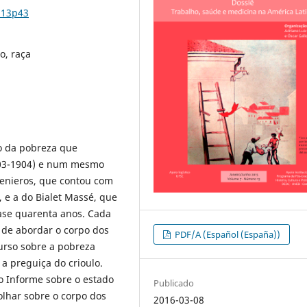
n13p43
o, raça
o da pobreza que
903-1904) e num mesmo
ngenieros, que contou com
 e a do Bialet Massé, que
se quarenta anos. Cada
de abordar o corpo dos
PDF/A (Español (España))
curso sobre a pobreza
a preguiça do crioulo.
o Informe sobre o estado
Publicado
olhar sobre o corpo dos
2016-03-08