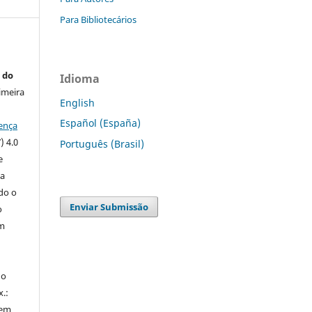
Para Bibliotecários
 do
Idioma
imeira
English
Español (España)
ença
) 4.0
Português (Brasil)
e
 a
ndo o
Enviar Submissão
o
m
do
x.:
 em