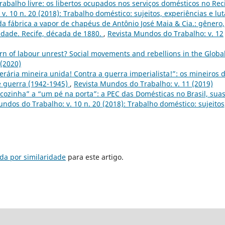
rabalho livre: os libertos ocupados nos serviços domésticos no Rec
. 10 n. 20 (2018): Trabalho doméstico: sujeitos, experiências e lut
da fábrica a vapor de chapéus de Antônio José Maia & Cia.: gênero,
lidade. Recife, década de 1880.
,
Revista Mundos do Trabalho: v. 12
n of labour unrest? Social movements and rebellions in the Globa
 (2020)
perária mineira unida! Contra a guerra imperialista!”: os mineiros 
e guerra (1942-1945)
,
Revista Mundos do Trabalho: v. 11 (2019)
cozinha” a “um pé na porta”: a PEC das Domésticas no Brasil, sua
ndos do Trabalho: v. 10 n. 20 (2018): Trabalho doméstico: sujeitos
da por similaridade
para este artigo.