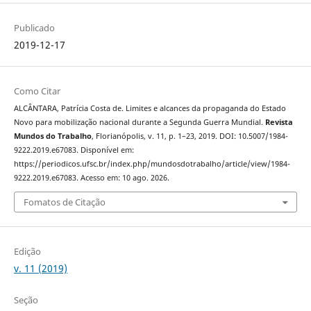
Publicado
2019-12-17
Como Citar
ALCÂNTARA, Patrícia Costa de. Limites e alcances da propaganda do Estado
Novo para mobilização nacional durante a Segunda Guerra Mundial.
Revista
Mundos do Trabalho
, Florianópolis, v. 11, p. 1–23, 2019. DOI: 10.5007/1984-
9222.2019.e67083. Disponível em:
https://periodicos.ufsc.br/index.php/mundosdotrabalho/article/view/1984-
9222.2019.e67083. Acesso em: 10 ago. 2026.
Fomatos de Citação
Edição
v. 11 (2019)
Seção