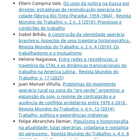
Eltern Campina Vale,
Os usos da Justiça na busca por
direitos: estratégias de reivindicação operária na
cidade-fábrica Rio Tinto (Paraíba, 1959-1964)
,
Revista
Mundos do Trabalho: v. 2 n. 3 (2010): Processos e
condições de trabalho
Isabel Bilhão,
A construção da identidade operária
brasileira: Aspectos de uma trajetória historiográfica
,
Revista Mundos do Trabalho: v. 2 n. 4 (2010): Os
trabalhadores e o mutualismo
Heliene Nagasava,
Entre redes e resistências: a
trajetória da CTAL e as dinâmicas transnacionais do
trabalho na América Latina
,
Revista Mundos do
Trabalho: v. 17 (2025)
Juan Manuel Villulla,
Problemas do movimento
operário rural na zona do “oro verde” argentino: a
expansão da soja, o regime de contratação e a
ausência de conflitos proletários entre 1970 e 2010
,
Revista Mundos do Trabalho: v. 6 n. 12 (2014):
Trabalho, política e experiências indígenas
Felipe Abranches Demier,
Populismo e historiografia
na atualidade: lutas operárias, cidadania e nostalgia
do varguismo
,
Revista Mundos do Trabalho: v. 4 n. 8