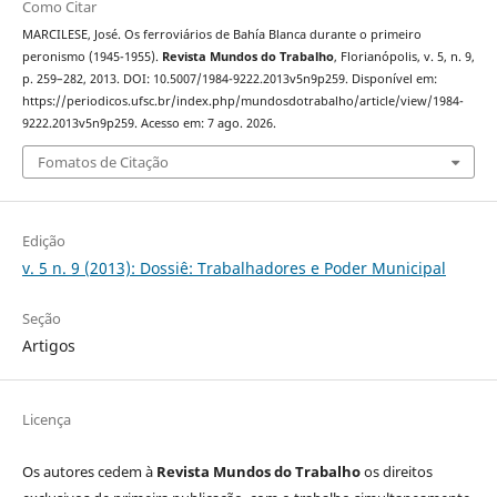
Como Citar
MARCILESE, José. Os ferroviários de Bahía Blanca durante o primeiro
peronismo (1945-1955).
Revista Mundos do Trabalho
, Florianópolis, v. 5, n. 9,
p. 259–282, 2013. DOI: 10.5007/1984-9222.2013v5n9p259. Disponível em:
https://periodicos.ufsc.br/index.php/mundosdotrabalho/article/view/1984-
9222.2013v5n9p259. Acesso em: 7 ago. 2026.
Fomatos de Citação
Edição
v. 5 n. 9 (2013): Dossiê: Trabalhadores e Poder Municipal
Seção
Artigos
Licença
Os autores cedem à
Revista Mundos do Trabalho
os direitos