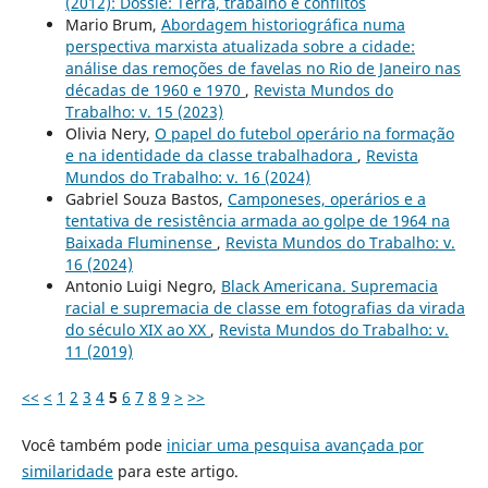
(2012): Dossiê: Terra, trabalho e conflitos
Mario Brum,
Abordagem historiográfica numa
perspectiva marxista atualizada sobre a cidade:
análise das remoções de favelas no Rio de Janeiro nas
décadas de 1960 e 1970
,
Revista Mundos do
Trabalho: v. 15 (2023)
Olivia Nery,
O papel do futebol operário na formação
e na identidade da classe trabalhadora
,
Revista
Mundos do Trabalho: v. 16 (2024)
Gabriel Souza Bastos,
Camponeses, operários e a
tentativa de resistência armada ao golpe de 1964 na
Baixada Fluminense
,
Revista Mundos do Trabalho: v.
16 (2024)
Antonio Luigi Negro,
Black Americana. Supremacia
racial e supremacia de classe em fotografias da virada
do século XIX ao XX
,
Revista Mundos do Trabalho: v.
11 (2019)
<<
<
1
2
3
4
5
6
7
8
9
>
>>
Você também pode
iniciar uma pesquisa avançada por
similaridade
para este artigo.