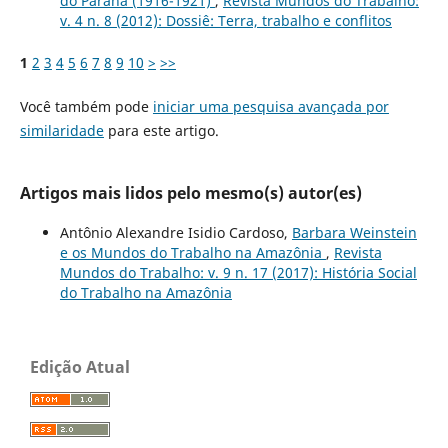
do Paraná (1916-1921)
,
Revista Mundos do Trabalho:
v. 4 n. 8 (2012): Dossiê: Terra, trabalho e conflitos
1
2
3
4
5
6
7
8
9
10
>
>>
Você também pode
iniciar uma pesquisa avançada por
similaridade
para este artigo.
Artigos mais lidos pelo mesmo(s) autor(es)
Antônio Alexandre Isidio Cardoso,
Barbara Weinstein
e os Mundos do Trabalho na Amazônia
,
Revista
Mundos do Trabalho: v. 9 n. 17 (2017): História Social
do Trabalho na Amazônia
Edição Atual