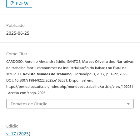
PDF/A
Publicado
2025-06-25
Como Citar
CARDOSO, Antonio Alexandre Isidio; SANTOS, Marcos Oliveira dos. Narrativas
do trabalho fabril: camponeses na industrialização do babaçu no Piauí no
século XX.
Revista Mundos do Trabalho
, Florianópolis, v. 17, p. 1–22, 2025.
DOI: 10.5007/1984-9222.2025.e102051. Disponível em:
https://periodicos.ufsc.br/index.php/mundosdotrabalho/article/view/102051
. Acesso em: 9 ago. 2026.
Fomatos de Citação
Edição
v. 17 (2025)