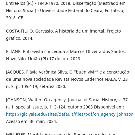
EntreRios (PI) - 1940-1970. 2018. Dissertação (Mestrado em
História Social) - Universidade Federal do Ceara, Fortaleza,
2018, CE.
COSTA FILHO, Gervásio. A história de um imortal. Projeto
gráfico. 2014.
ELIANE. Entrevista concedida a Marcos Oliveira dos Santos.
Novo Nilo, União (PI) 17 de jun. 2023.
JACQUES, Flávia Verônica Silva. O “buen vivir” e a construção
de uma nova sociedade Revista Novos Cadernos NAEA, v. 23
n. 3, p. 105-119, set-dez 2020.
JOHNSON, Walter. On agency. Journal of Social History, v. 37,
n. 1, special issue, p. 113-124, outono 2003 Disponível em:
https://glc.yale.edu/sites/default/files/pdf/on_agency_johnson
Acesso em: 30 mar. 2024.
MENEZES, Marilda Aparecida de. Redes e enredos nas