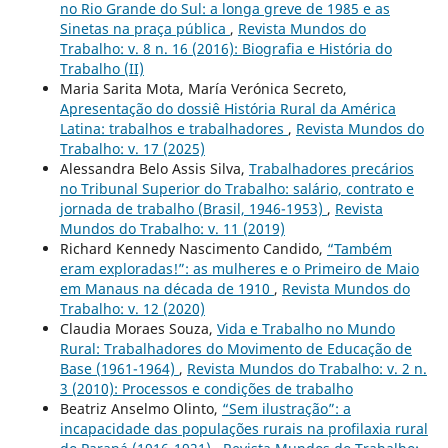
no Rio Grande do Sul: a longa greve de 1985 e as
Sinetas na praça pública
,
Revista Mundos do
Trabalho: v. 8 n. 16 (2016): Biografia e História do
Trabalho (II)
Maria Sarita Mota, María Verónica Secreto,
Apresentação do dossiê História Rural da América
Latina: trabalhos e trabalhadores
,
Revista Mundos do
Trabalho: v. 17 (2025)
Alessandra Belo Assis Silva,
Trabalhadores precários
no Tribunal Superior do Trabalho: salário, contrato e
jornada de trabalho (Brasil, 1946-1953)
,
Revista
Mundos do Trabalho: v. 11 (2019)
Richard Kennedy Nascimento Candido,
“Também
eram exploradas!”: as mulheres e o Primeiro de Maio
em Manaus na década de 1910
,
Revista Mundos do
Trabalho: v. 12 (2020)
Claudia Moraes Souza,
Vida e Trabalho no Mundo
Rural: Trabalhadores do Movimento de Educação de
Base (1961-1964)
,
Revista Mundos do Trabalho: v. 2 n.
3 (2010): Processos e condições de trabalho
Beatriz Anselmo Olinto,
“Sem ilustração”: a
incapacidade das populações rurais na profilaxia rural