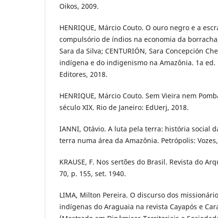
Oikos, 2009.
HENRIQUE, Márcio Couto. O ouro negro e a escr
compulsório de índios na economia da borracha
Sara da Silva; CENTURIÓN, Sara Concepción Chen
indígena e do indigenismo na Amazônia. 1a ed. [S
Editores, 2018.
HENRIQUE, Márcio Couto. Sem Vieira nem Pomba
século XIX. Rio de Janeiro: EdUerj, 2018.
IANNI, Otávio. A luta pela terra: história social d
terra numa área da Amazônia. Petrópolis: Vozes,
KRAUSE, F. Nos sertões do Brasil. Revista do Arq
70, p. 155, set. 1940.
LIMA, Milton Pereira. O discurso dos missionári
indígenas do Araguaia na revista Cayapós e Cara