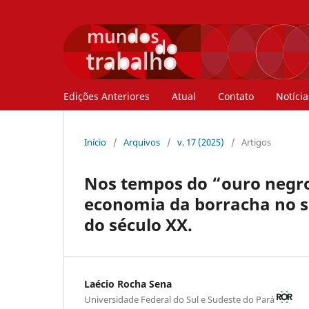
Edições Anteriores
Atual
Contato
Notícia
Início
/
Arquivos
/
v. 17 (2025)
/
Artigos
Nos tempos do “ouro negr
economia da borracha no s
do século XX.
Laécio Rocha Sena
Universidade Federal do Sul e Sudeste do Pará