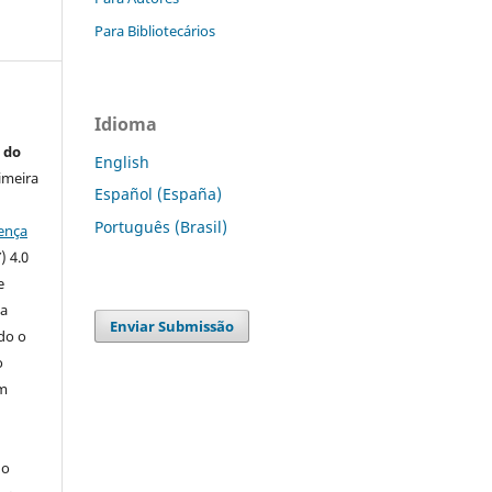
Para Bibliotecários
Idioma
 do
English
imeira
Español (España)
Português (Brasil)
ença
) 4.0
e
 a
Enviar Submissão
ndo o
o
m
do