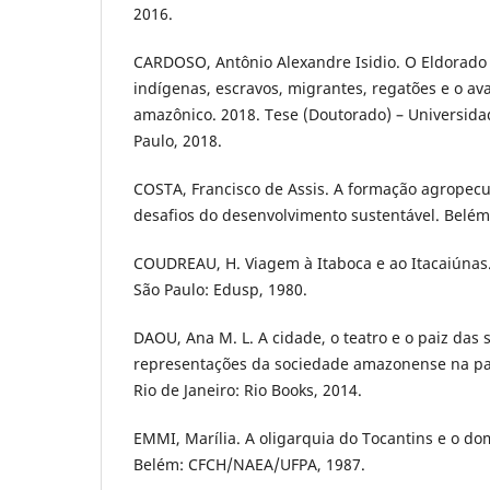
2016.
CARDOSO, Antônio Alexandre Isidio. O Eldorado
indígenas, escravos, migrantes, regatões e o a
amazônico. 2018. Tese (Doutorado) – Universida
Paulo, 2018.
COSTA, Francisco de Assis. A formação agropecu
desafios do desenvolvimento sustentável. Belé
COUDREAU, H. Viagem à Itaboca e ao Itacaiúnas. B
São Paulo: Edusp, 1980.
DAOU, Ana M. L. A cidade, o teatro e o paiz das s
representações da sociedade amazonense na pa
Rio de Janeiro: Rio Books, 2014.
EMMI, Marília. A oligarquia do Tocantins e o do
Belém: CFCH/NAEA/UFPA, 1987.