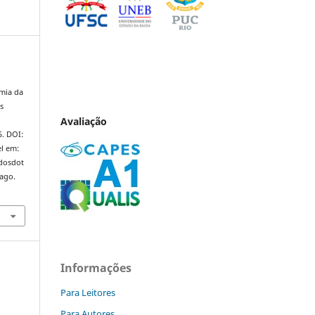
mia da
s
Avaliação
5. DOI:
l em:
ndosdot
 ago.
Informações
Para Leitores
Para Autores