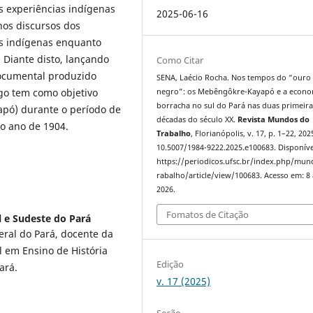
s experiências indígenas
2025-06-16
nos discursos dos
os indígenas enquanto
 Diante disto, lançando
Como Citar
documental produzido
SENA, Laécio Rocha. Nos tempos do “ouro
igo tem como objetivo
negro”: os Mebêngôkre-Kayapó e a econo
borracha no sul do Pará nas duas primeira
apó) durante o período de
décadas do século XX.
Revista Mundos do
do ano de 1904.
Trabalho
, Florianópolis, v. 17, p. 1–22, 202
10.5007/1984-9222.2025.e100683. Disponíve
https://periodicos.ufsc.br/index.php/mu
rabalho/article/view/100683. Acesso em: 8
2026.
Fomatos de Citação
l e Sudeste do Pará
eral do Pará, docente da
l em Ensino de História
Edição
rá.
v. 17 (2025)
Seção