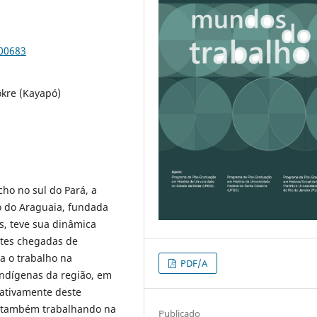
100683
ôkre (Kayapó)
cho no sul do Pará, a
o do Araguaia, fundada
s, teve sua dinâmica
tes chegadas de
ra o trabalho na
PDF/A
indígenas da região, em
 ativamente deste
s também trabalhando na
Publicado