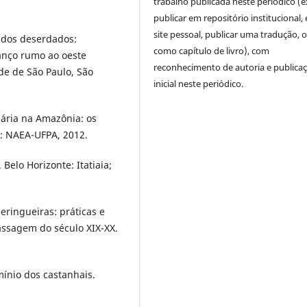
trabalho publicada neste periódico (e
publicar em repositório institucional,
site pessoal, publicar uma tradução, 
 dos deserdados:
como capítulo de livro), com
vanço rumo ao oeste
reconhecimento de autoria e publica
de de São Paulo, São
inicial neste periódico.
ária na Amazônia: os
m: NAEA-UFPA, 2012.
elo Horizonte: Itatiaia;
eringueiras: práticas e
ssagem do século XIX-XX.
mínio dos castanhais.