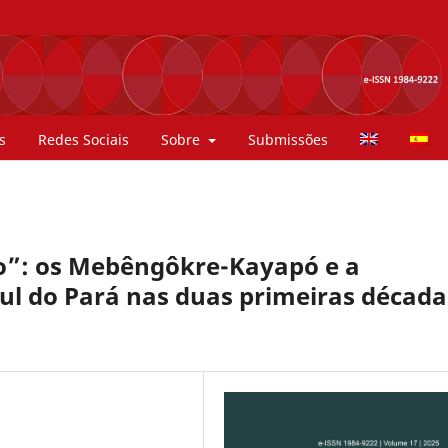
s
Redes Sociais
Sobre
Submissões
o”: os Mebêngôkre-Kayapó e a
ul do Pará nas duas primeiras década