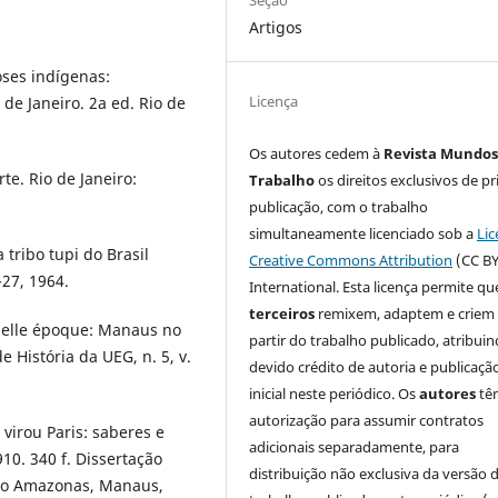
Artigos
ses indígenas:
Licença
 de Janeiro. 2a ed. Rio de
Os autores cedem à
Revista Mundos
te. Rio de Janeiro:
Trabalho
os direitos exclusivos de pr
publicação, com o trabalho
simultaneamente licenciado sob a
Lic
ribo tupi do Brasil
Creative Commons Attribution
(CC BY
-27, 1964.
International. Esta licença permite qu
terceiros
remixem, adaptem e criem
belle époque: Manaus no
partir do trabalho publicado, atribui
e História da UEG, n. 5, v.
devido crédito de autoria e publicaçã
inicial neste periódico. Os
autores
tê
autorização para assumir contratos
irou Paris: saberes e
adicionais separadamente, para
10. 340 f. Dissertação
distribuição não exclusiva da versão 
 do Amazonas, Manaus,