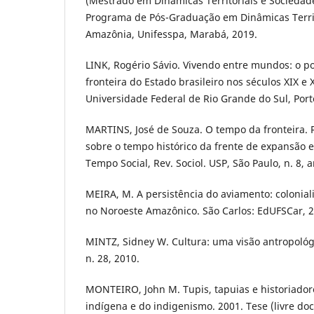
(Mestrado em Dinâmicas Territoriais e Sociedad
Programa de Pós-Graduação em Dinâmicas Territ
Amazônia, Unifesspa, Marabá, 2019.
LINK, Rogério Sávio. Vivendo entre mundos: o p
fronteira do Estado brasileiro nos séculos XIX e 
Universidade Federal de Rio Grande do Sul, Port
MARTINS, José de Souza. O tempo da fronteira. 
sobre o tempo histórico da frente de expansão e
Tempo Social, Rev. Sociol. USP, São Paulo, n. 8, 
MEIRA, M. A persistência do aviamento: colonial
no Noroeste Amazônico. São Carlos: EdUFSCar, 2
MINTZ, Sidney W. Cultura: uma visão antropológi
n. 28, 2010.
MONTEIRO, John M. Tupis, tapuias e historiadore
indígena e do indigenismo. 2001. Tese (livre do