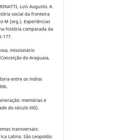
RINATTI, Luís Augusto. A
ria social da fronteira
io M (org.). Experiências
uma história comparada da
5-177.
nova, missionário
 Conceição do Araguaia,
oria entre os índios
006.
ineração: memórias e
ade do século XXI).
temas transversais:
ca Latina. São Leopoldo: