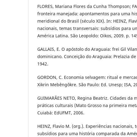
FLORES, Mariana Flores da Cunha Thompson; FA
fronteira manejada: apontamentos para uma histó
meridional do Brasil (século XIX). In: HEINZ, Flav
nacionais, temas transversais: subsídios para 
América Latina. São Leopoldo: Oikos, 2009. p. 14
GALLAIS, E. O apóstolo do Araguaia: frei Gil Vila
dominicano. Conceição do Araguaia: Prelazia de
1942.
GORDON, C. Economia selvagem: ritual e mercad
Xikrin Mebêngôkre. São Paulo: Ed. Unesp; ISA, 2
GUIMARÃES NETO, Regina Beatriz. Cidades da m
práticas culturais (Mato Grosso na primeira met
Cuiabá: EdUFMT, 2006.
HEINZ, Flavio M. (org.). Experiências nacionais, 
subsídios para uma história comparada da Améri