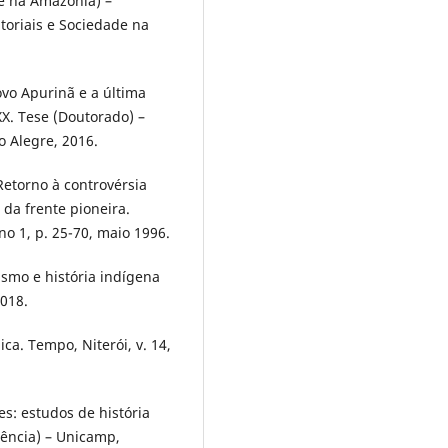
e na Amazônia) –
oriais e Sociedade na
ovo Apurinã e a última
XX. Tese (Doutorado) –
o Alegre, 2016.
Retorno à controvérsia
 da frente pioneira.
ano 1, p. 25-70, maio 1996.
ismo e história indígena
018.
ca. Tempo, Niterói, v. 14,
s: estudos de história
cência) – Unicamp,