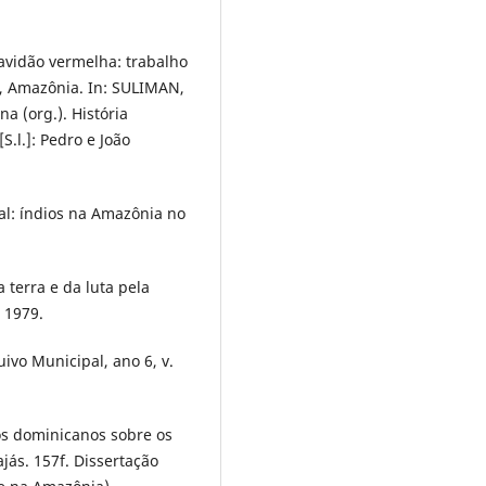
avidão vermelha: trabalho
, Amazônia. In: SULIMAN,
a (org.). História
.l.]: Pedro e João
l: índios na Amazônia no
a terra e da luta pela
 1979.
uivo Municipal, ano 6, v.
os dominicanos sobre os
jás. 157f. Dissertação