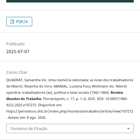
PDF/A
Publicado
2025-07-07
Como Citar
QUADRAT, Samantha Viz. Uma memória silenciada: as lutas dos trabalhadores
de Niterói: Resenha do livro: AMARAL, Luciana Pucu Wollmann do. Niterói
operária: trabalhadores (as), política e lutas sociais (1942-1964).
Revista
Mundos do Trabalho
, Florianópolis, v. 17, p. 1–4, 2025. DOI: 10.5007/1984-
9222.2025.e107272. Disponível em:
https://periodicos.ufsc.br/index.php/mundosdotrabalho/article/view/107272
. Acesso em: 8 ago. 2026.
Fomatos de Citação