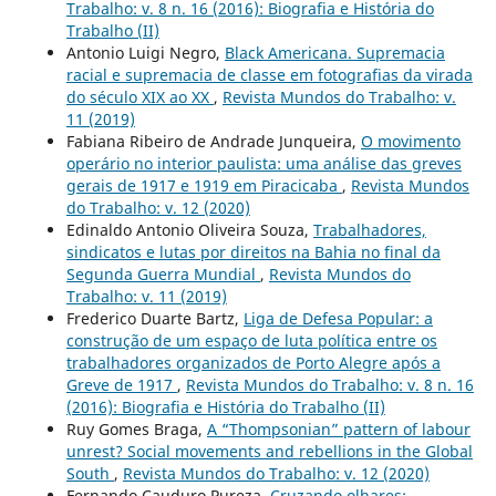
Trabalho: v. 8 n. 16 (2016): Biografia e História do
Trabalho (II)
Antonio Luigi Negro,
Black Americana. Supremacia
racial e supremacia de classe em fotografias da virada
do século XIX ao XX
,
Revista Mundos do Trabalho: v.
11 (2019)
Fabiana Ribeiro de Andrade Junqueira,
O movimento
operário no interior paulista: uma análise das greves
gerais de 1917 e 1919 em Piracicaba
,
Revista Mundos
do Trabalho: v. 12 (2020)
Edinaldo Antonio Oliveira Souza,
Trabalhadores,
sindicatos e lutas por direitos na Bahia no final da
Segunda Guerra Mundial
,
Revista Mundos do
Trabalho: v. 11 (2019)
Frederico Duarte Bartz,
Liga de Defesa Popular: a
construção de um espaço de luta política entre os
trabalhadores organizados de Porto Alegre após a
Greve de 1917
,
Revista Mundos do Trabalho: v. 8 n. 16
(2016): Biografia e História do Trabalho (II)
Ruy Gomes Braga,
A “Thompsonian” pattern of labour
unrest? Social movements and rebellions in the Global
South
,
Revista Mundos do Trabalho: v. 12 (2020)
Fernando Cauduro Pureza,
Cruzando olhares: