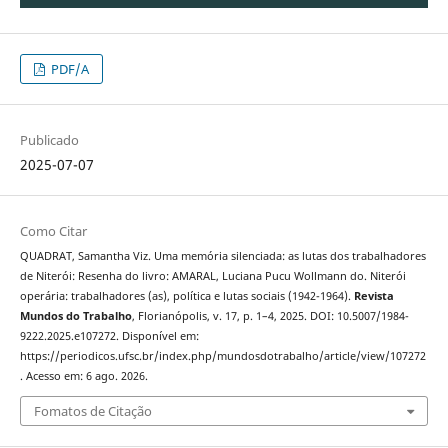
PDF/A
Publicado
2025-07-07
Como Citar
QUADRAT, Samantha Viz. Uma memória silenciada: as lutas dos trabalhadores
de Niterói: Resenha do livro: AMARAL, Luciana Pucu Wollmann do. Niterói
operária: trabalhadores (as), política e lutas sociais (1942-1964).
Revista
Mundos do Trabalho
, Florianópolis, v. 17, p. 1–4, 2025. DOI: 10.5007/1984-
9222.2025.e107272. Disponível em:
https://periodicos.ufsc.br/index.php/mundosdotrabalho/article/view/107272
. Acesso em: 6 ago. 2026.
Fomatos de Citação