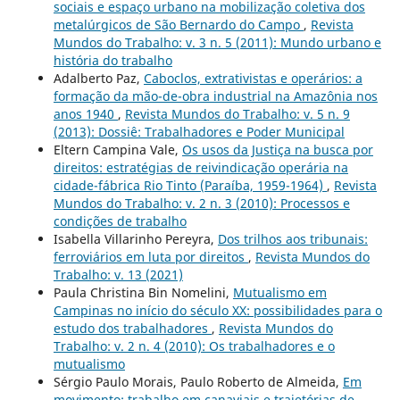
sociais e espaço urbano na mobilização coletiva dos
metalúrgicos de São Bernardo do Campo
,
Revista
Mundos do Trabalho: v. 3 n. 5 (2011): Mundo urbano e
história do trabalho
Adalberto Paz,
Caboclos, extrativistas e operários: a
formação da mão-de-obra industrial na Amazônia nos
anos 1940
,
Revista Mundos do Trabalho: v. 5 n. 9
(2013): Dossiê: Trabalhadores e Poder Municipal
Eltern Campina Vale,
Os usos da Justiça na busca por
direitos: estratégias de reivindicação operária na
cidade-fábrica Rio Tinto (Paraíba, 1959-1964)
,
Revista
Mundos do Trabalho: v. 2 n. 3 (2010): Processos e
condições de trabalho
Isabella Villarinho Pereyra,
Dos trilhos aos tribunais:
ferroviários em luta por direitos
,
Revista Mundos do
Trabalho: v. 13 (2021)
Paula Christina Bin Nomelini,
Mutualismo em
Campinas no início do século XX: possibilidades para o
estudo dos trabalhadores
,
Revista Mundos do
Trabalho: v. 2 n. 4 (2010): Os trabalhadores e o
mutualismo
Sérgio Paulo Morais, Paulo Roberto de Almeida,
Em
movimento: trabalho em canaviais e trajetórias de