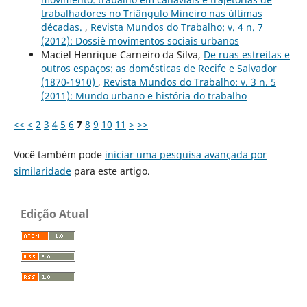
trabalhadores no Triângulo Mineiro nas últimas
décadas.
,
Revista Mundos do Trabalho: v. 4 n. 7
(2012): Dossiê movimentos sociais urbanos
Maciel Henrique Carneiro da Silva,
De ruas estreitas e
outros espaços: as domésticas de Recife e Salvador
(1870-1910)
,
Revista Mundos do Trabalho: v. 3 n. 5
(2011): Mundo urbano e história do trabalho
<<
<
2
3
4
5
6
7
8
9
10
11
>
>>
Você também pode
iniciar uma pesquisa avançada por
similaridade
para este artigo.
Edição Atual