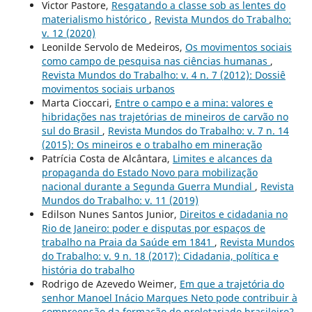
Victor Pastore,
Resgatando a classe sob as lentes do
materialismo histórico
,
Revista Mundos do Trabalho:
v. 12 (2020)
Leonilde Servolo de Medeiros,
Os movimentos sociais
como campo de pesquisa nas ciências humanas
,
Revista Mundos do Trabalho: v. 4 n. 7 (2012): Dossiê
movimentos sociais urbanos
Marta Cioccari,
Entre o campo e a mina: valores e
hibridações nas trajetórias de mineiros de carvão no
sul do Brasil
,
Revista Mundos do Trabalho: v. 7 n. 14
(2015): Os mineiros e o trabalho em mineração
Patrícia Costa de Alcântara,
Limites e alcances da
propaganda do Estado Novo para mobilização
nacional durante a Segunda Guerra Mundial
,
Revista
Mundos do Trabalho: v. 11 (2019)
Edilson Nunes Santos Junior,
Direitos e cidadania no
Rio de Janeiro: poder e disputas por espaços de
trabalho na Praia da Saúde em 1841
,
Revista Mundos
do Trabalho: v. 9 n. 18 (2017): Cidadania, política e
história do trabalho
Rodrigo de Azevedo Weimer,
Em que a trajetória do
senhor Manoel Inácio Marques Neto pode contribuir à
compreensão da formação do proletariado brasileiro?