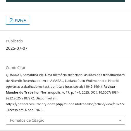
PDF/A
Publicado
2025-07-07
Como Citar
QUADRAT, Samantha Viz. Uma memória silenciada: as lutas dos trabalhadores
de Niterói: Resenha do livro: AMARAL, Luciana Pucu Wollmann do. Niterói
operária: trabalhadores (as), política e lutas sociais (1942-1964).
Revista
Mundos do Trabalho
, Florianópolis, v. 17, p. 1–4, 2025. DOI: 10.5007/1984-
9222.2025.e107272. Disponível em:
https://periodicos.ufsc.br/index.php/mundosdotrabalho/article/view/107272
. Acesso em: 6 ago. 2026.
Fomatos de Citação