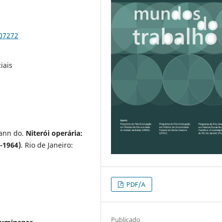
107272
iais
ann do.
Niterói operária:
2-1964)
. Rio de Janeiro:
PDF/A
Publicado