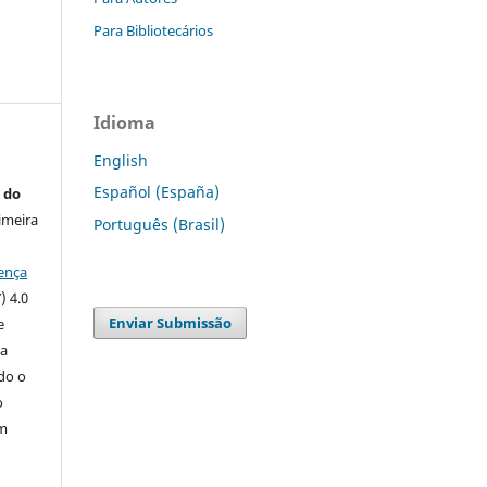
Para Bibliotecários
Idioma
English
Español (España)
 do
imeira
Português (Brasil)
ença
) 4.0
Enviar Submissão
e
 a
ndo o
o
m