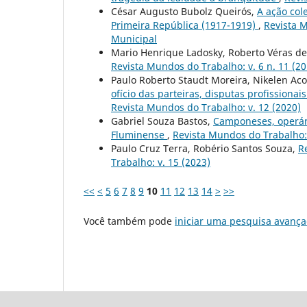
César Augusto Bubolz Queirós,
A ação col
Primeira República (1917-1919)
,
Revista M
Municipal
Mario Henrique Ladosky, Roberto Véras de
Revista Mundos do Trabalho: v. 6 n. 11 (2
Paulo Roberto Staudt Moreira, Nikelen Aco
ofício das parteiras, disputas profissionai
Revista Mundos do Trabalho: v. 12 (2020)
Gabriel Souza Bastos,
Camponeses, operári
Fluminense
,
Revista Mundos do Trabalho: 
Paulo Cruz Terra, Robério Santos Souza,
R
Trabalho: v. 15 (2023)
<<
<
5
6
7
8
9
10
11
12
13
14
>
>>
Você também pode
iniciar uma pesquisa avança