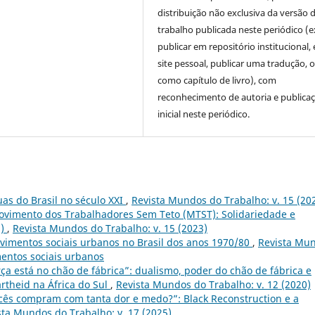
distribuição não exclusiva da versão 
trabalho publicada neste periódico (e
publicar em repositório institucional,
site pessoal, publicar uma tradução, 
como capítulo de livro), com
reconhecimento de autoria e publica
inicial neste periódico.
ruas do Brasil no século XXI
,
Revista Mundos do Trabalho: v. 15 (20
ovimento dos Trabalhadores Sem Teto (MTST): Solidariedade e
2)
,
Revista Mundos do Trabalho: v. 15 (2023)
vimentos sociais urbanos no Brasil dos anos 1970/80
,
Revista Mu
mentos sociais urbanos
ça está no chão de fábrica”: dualismo, poder do chão de fábrica e
artheid na África do Sul
,
Revista Mundos do Trabalho: v. 12 (2020)
cês compram com tanta dor e medo?”: Black Reconstruction e a
sta Mundos do Trabalho: v. 17 (2025)