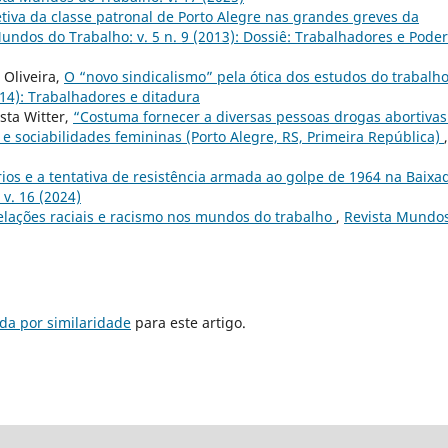
etiva da classe patronal de Porto Alegre nas grandes greves da
undos do Trabalho: v. 5 n. 9 (2013): Dossiê: Trabalhadores e Poder
 Oliveira,
O “novo sindicalismo” pela ótica dos estudos do trabalh
014): Trabalhadores e ditadura
sta Witter,
“Costuma fornecer a diversas pessoas drogas abortivas
s e sociabilidades femininas (Porto Alegre, RS, Primeira República)
,
os e a tentativa de resistência armada ao golpe de 1964 na Baixa
v. 16 (2024)
elações raciais e racismo nos mundos do trabalho
,
Revista Mundo
da por similaridade
para este artigo.