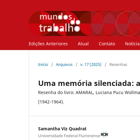
Edições Anteriores
Atual
Contato
Notícia
Início
/
Arquivos
/
v. 17 (2025)
/
Resenhas
Uma memória silenciada: as
Resenha do livro: AMARAL, Luciana Pucu Wollmann 
(1942-1964).
Samantha Viz Quadrat
Universidade Federal Fluminense