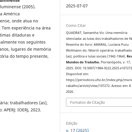
Fluminense
2025-07-07
Fluminense (2005).
da América
ense, onde atua no
Como Citar
 Tem experiência na área
QUADRAT, Samantha Viz. Uma memória
ltimas ditaduras e
silenciada: as lutas dos trabalhadores de Ni
ipalmente nos seguintes
Resenha do livro: AMARAL, Luciana Pucu
umanos, lugares de memória
Wollmann do. Niterói operária: trabalhado
stória do tempo presente,
(as), política e lutas sociais (1942-1964).
Rev
Mundos do Trabalho
, Florianópolis, v. 17,
2025. DOI: 10.5007/1984-9222.2025.e107272
Disponível em:
https://periodicos.ufsc.br/index.php/mu
rabalho/article/view/107272. Acesso em: 8
2026.
Fomatos de Citação
ria: trabalhadores (as),
o: APERJ: IOERJ, 2023.
Edição
v. 17 (2025)