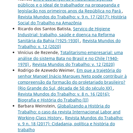
públicos e o ideal de trabalhador na propaganda e
legislação nos primeiros anos da República no Pará
,
Revista Mundos do Trabalho: v. 9 n. 17 (2017): História
Social do Trabalho na Amazônia
Ricardo dos Santos Batista,
Serviço de Higiene
Industrial: trabalho, saúde e doença na Reforma
Sanitária da Bahia (1925-1930)
,
Revista Mundos do
Trabalho: v. 12 (2020)
Vinícius de Rezende,
Totalitarismo empresarial: uma
análise do sistema Bata no Brasil e no Chile (1940-
1970)
,
Revista Mundos do Trabalho: v. 12 (2020)
Rodrigo de Azevedo Weimer,
Em que a trajetória do
senhor Manoel Inácio Marques Neto pode contribuir à
compreensão da formação do proletariado brasileiro?
(Rio Grande do Sul, década de 50 do século XX)
,
Revista Mundos do Trabalho: v. 8 n. 16 (2016):
Biografia e História do Trabalho (II)
Barbara Weinstein,
Globalizando a História do
Trabalho: o caso da revista Internacional Labor and
Working-Class History
,
Revista Mundos do Trabalho:
v. 9 n. 18 (2017): Cidadania, política e história do
trabalho