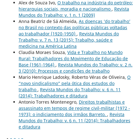
Alex de Souza Ivo,
O trabalho na indústria do petróleo:
hierarquias sociais, moradia e nacionalismo
,
Revista
Mundos do Trabalho: v. 1 n. 1 (2009)
Anna Beatriz de Sá Almeida,
As doenças ‘do trabalho’
no Brasil no contexto das políticas públicas voltadas
ao trabalhador (1920-1950)
,
Revista Mundos do
Trabalho: v. 7 n. 13 (2015): Trabalho, saúde e
medicina na América Latina
Claudia Moraes Souza,
Vida e Trabalho no Mundo
Rural: Trabalhadores do Movimento de Educação de
Base (1961-1964)
,
Revista Mundos do Trabalho: v. 2 n.
3 (2010): Processos e condições de trabalho
Mario Henrique Ladosky, Roberto Véras de Oliveira,
O
“novo sindicalismo” pela ótica dos estudos do
trabalho
,
Revista Mundos do Trabalho: v. 6 n. 11
(2014): Trabalhadores e ditadura
Antonio Torres Montenegro,
Direitos trabalhistas e
assassinato em tempos de regime civil-militar (1972 -
1973): o indiciamento dos irmãos Barreto.
,
Revista
Mundos do Trabalho: v. 6 n. 11 (2014): Trabalhadores
e ditadura