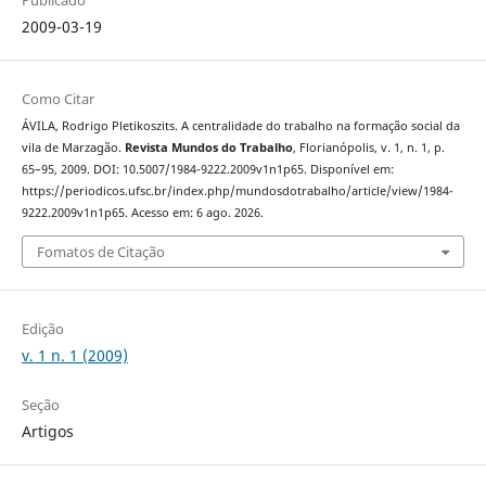
Publicado
2009-03-19
Como Citar
ÁVILA, Rodrigo Pletikoszits. A centralidade do trabalho na formação social da
vila de Marzagão.
Revista Mundos do Trabalho
, Florianópolis, v. 1, n. 1, p.
65–95, 2009. DOI: 10.5007/1984-9222.2009v1n1p65. Disponível em:
https://periodicos.ufsc.br/index.php/mundosdotrabalho/article/view/1984-
9222.2009v1n1p65. Acesso em: 6 ago. 2026.
Fomatos de Citação
Edição
v. 1 n. 1 (2009)
Seção
Artigos