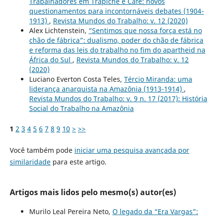
Trabalhadores em Trapiche e Café: novos
questionamentos para incontornáveis debates (1904-
1913)
,
Revista Mundos do Trabalho: v. 12 (2020)
Alex Lichtenstein,
“Sentimos que nossa força está no
chão de fábrica”: dualismo, poder do chão de fábrica
e reforma das leis do trabalho no fim do apartheid na
África do Sul
,
Revista Mundos do Trabalho: v. 12
(2020)
Luciano Everton Costa Teles,
Tércio Miranda: uma
liderança anarquista na Amazônia (1913-1914)
,
Revista Mundos do Trabalho: v. 9 n. 17 (2017): História
Social do Trabalho na Amazônia
1
2
3
4
5
6
7
8
9
10
>
>>
Você também pode
iniciar uma pesquisa avançada por
similaridade
para este artigo.
Artigos mais lidos pelo mesmo(s) autor(es)
Murilo Leal Pereira Neto,
O legado da “Era Vargas”: