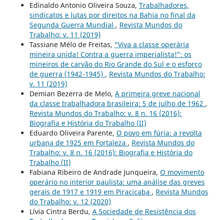
Edinaldo Antonio Oliveira Souza,
Trabalhadores,
sindicatos e lutas por direitos na Bahia no final da
Segunda Guerra Mundial
,
Revista Mundos do
Trabalho: v. 11 (2019)
Tassiane Mélo de Freitas,
“Viva a classe operária
mineira unida! Contra a guerra imperialista!”: os
mineiros de carvão do Rio Grande do Sul e o esforço
de guerra (1942-1945)
,
Revista Mundos do Trabalho:
v. 11 (2019)
Demian Bezerra de Melo,
A primeira greve nacional
da classe trabalhadora brasileira: 5 de julho de 1962
,
Revista Mundos do Trabalho: v. 8 n. 16 (2016):
Biografia e História do Trabalho (II)
Eduardo Oliveira Parente,
O povo em fúria: a revolta
urbana de 1925 em Fortaleza
,
Revista Mundos do
Trabalho: v. 8 n. 16 (2016): Biografia e História do
Trabalho (II)
Fabiana Ribeiro de Andrade Junqueira,
O movimento
operário no interior paulista: uma análise das greves
gerais de 1917 e 1919 em Piracicaba
,
Revista Mundos
do Trabalho: v. 12 (2020)
Lívia Cintra Berdu,
A Sociedade de Resistência dos