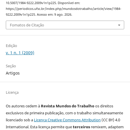
10.5007/1984-9222.2009v1n1p225. Disponível em:
https://periodicos.ufsc.br/index.php/mundosdotrabalho/article/view/1984-
9222.2009v1n1p225. Acesso em: 9 ago. 2026.
Fomatos de Citação
Edição
v. 1 n. 1 (2009)
Seção
Artigos
Licença
Os autores cedem à
Revista Mundos do Trabalho
os direitos
exclusivos de primeira publicação, com o trabalho simultaneamente
licenciado sob a
Licença Creative Commons Attribution
(CC BY) 4.0
International. Esta licença permite que
terceiros
remixem, adaptem