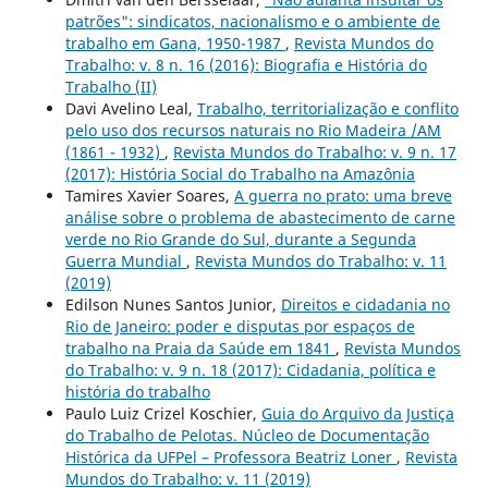
patrões": sindicatos, nacionalismo e o ambiente de
trabalho em Gana, 1950-1987
,
Revista Mundos do
Trabalho: v. 8 n. 16 (2016): Biografia e História do
Trabalho (II)
Davi Avelino Leal,
Trabalho, territorialização e conflito
pelo uso dos recursos naturais no Rio Madeira /AM
(1861 - 1932)
,
Revista Mundos do Trabalho: v. 9 n. 17
(2017): História Social do Trabalho na Amazônia
Tamires Xavier Soares,
A guerra no prato: uma breve
análise sobre o problema de abastecimento de carne
verde no Rio Grande do Sul, durante a Segunda
Guerra Mundial
,
Revista Mundos do Trabalho: v. 11
(2019)
Edilson Nunes Santos Junior,
Direitos e cidadania no
Rio de Janeiro: poder e disputas por espaços de
trabalho na Praia da Saúde em 1841
,
Revista Mundos
do Trabalho: v. 9 n. 18 (2017): Cidadania, política e
história do trabalho
Paulo Luiz Crizel Koschier,
Guia do Arquivo da Justiça
do Trabalho de Pelotas. Núcleo de Documentação
Histórica da UFPel – Professora Beatriz Loner
,
Revista
Mundos do Trabalho: v. 11 (2019)