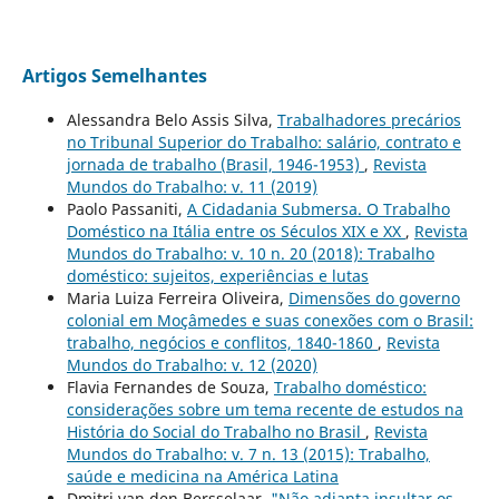
Artigos Semelhantes
Alessandra Belo Assis Silva,
Trabalhadores precários
no Tribunal Superior do Trabalho: salário, contrato e
jornada de trabalho (Brasil, 1946-1953)
,
Revista
Mundos do Trabalho: v. 11 (2019)
Paolo Passaniti,
A Cidadania Submersa. O Trabalho
Doméstico na Itália entre os Séculos XIX e XX
,
Revista
Mundos do Trabalho: v. 10 n. 20 (2018): Trabalho
doméstico: sujeitos, experiências e lutas
Maria Luiza Ferreira Oliveira,
Dimensões do governo
colonial em Moçâmedes e suas conexões com o Brasil:
trabalho, negócios e conflitos, 1840-1860
,
Revista
Mundos do Trabalho: v. 12 (2020)
Flavia Fernandes de Souza,
Trabalho doméstico:
considerações sobre um tema recente de estudos na
História do Social do Trabalho no Brasil
,
Revista
Mundos do Trabalho: v. 7 n. 13 (2015): Trabalho,
saúde e medicina na América Latina
Dmitri van den Bersselaar,
"Não adianta insultar os