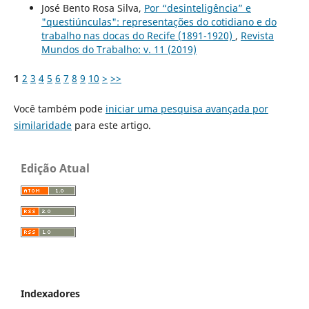
José Bento Rosa Silva,
Por “desinteligência” e
"questiúnculas": representações do cotidiano e do
trabalho nas docas do Recife (1891-1920)
,
Revista
Mundos do Trabalho: v. 11 (2019)
1
2
3
4
5
6
7
8
9
10
>
>>
Você também pode
iniciar uma pesquisa avançada por
similaridade
para este artigo.
Edição Atual
Indexadores