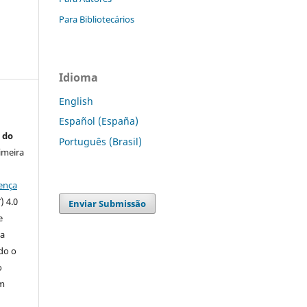
Para Bibliotecários
Idioma
English
Español (España)
 do
Português (Brasil)
imeira
ença
) 4.0
Enviar Submissão
e
 a
ndo o
o
m