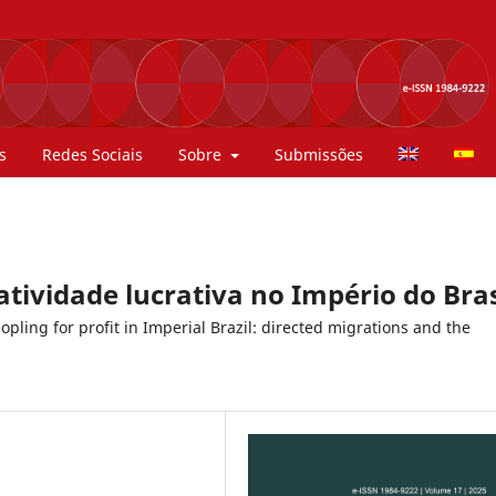
s
Redes Sociais
Sobre
Submissões
tividade lucrativa no Império do Bras
eopling for profit in Imperial Brazil: directed migrations and the