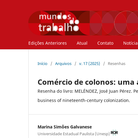
Edições Anteriores
Atual
Contato
Notícia
Início
/
Arquivos
/
v. 17 (2025)
/
Resenhas
Comércio de colonos: uma a
Resenha do livro: MELÉNDEZ, José Juan Pérez. P
business of nineteenth-century colonization.
Marina Simões Galvanese
Universidade Estadual Paulista (Unesp)