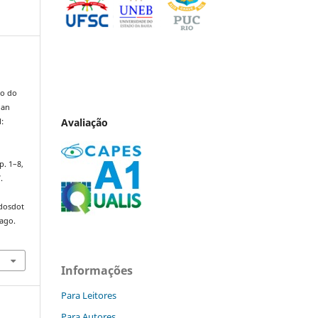
io do
uan
Avaliação
l:
 p. 1–8,
.
ndosdot
 ago.
Informações
Para Leitores
Para Autores