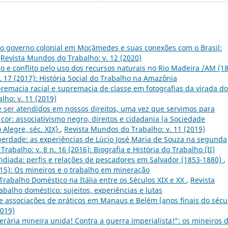
o governo colonial em Moçâmedes e suas conexões com o Brasil:
,
Revista Mundos do Trabalho: v. 12 (2020)
ção e conflito pelo uso dos recursos naturais no Rio Madeira /AM (18
. 17 (2017): História Social do Trabalho na Amazônia
remacia racial e supremacia de classe em fotografias da virada do
lho: v. 11 (2019)
ser atendidos em nossos direitos, uma vez que servimos para
cor: associativismo negro, direitos e cidadania (a Sociedade
 Alegre, séc. XIX)
,
Revista Mundos do Trabalho: v. 11 (2019)
berdade: as experiências de Lúcio José Maria de Souza na segunda
rabalho: v. 8 n. 16 (2016): Biografia e História do Trabalho (II)
ndiada: perfis e relações de pescadores em Salvador (1853-1880)
,
015): Os mineiros e o trabalho em mineração
rabalho Doméstico na Itália entre os Séculos XIX e XX
,
Revista
abalho doméstico: sujeitos, experiências e lutas
 e associações de práticos em Manaus e Belém (anos finais do sécu
2019)
perária mineira unida! Contra a guerra imperialista!”: os mineiros 