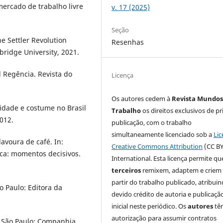
ercado de trabalho livre
v. 17 (2025)
Seção
 Settler Revolution
Resenhas
bridge University, 2021.
l Regência. Revista do
Licença
Os autores cedem à
Revista Mundos
idade e costume no Brasil
Trabalho
os direitos exclusivos de pr
012.
publicação, com o trabalho
simultaneamente licenciado sob a
Lic
lavoura de café. In:
Creative Commons Attribution
(CC BY
ica: momentos decisivos.
International. Esta licença permite qu
terceiros
remixem, adaptem e criem
partir do trabalho publicado, atribui
o Paulo: Editora da
devido crédito de autoria e publicaçã
inicial neste periódico. Os
autores
tê
autorização para assumir contratos
 São Paulo: Companhia