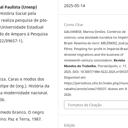
2025-05-14
al Paulista (Unesp)
stória Social pela
 realiza pesquisa de pós-
Como Citar
 Universidade Estadual
GALVANESE, Marina Simões. Comércio de
ção de Amparo à Pesquisa
colonos: uma atividade lucrativa no Impér
22/09657-1).
Brasil: Resenha do livro: MELÉNDEZ, José J
Pérez. Peopling for profit in Imperial Brazi
directed migrations and the business of
nineteenth-century colonization.
Revista
Mundos do Trabalho
, Florianópolis, v. 17,
2025. DOI: 10.5007/1984-9222.2025.e105537
Disponível em:
iza. Caras e modos dos
https://periodicos.ufsc.br/index.php/mu
ipe de (org.). História da
rabalho/article/view/105537. Acesso em: 8
 e a modernidade nacional.
2026.
36.
Fomatos de Citação
 medo branco. O negro
iro: Paz e Terra, 1987.
Edição