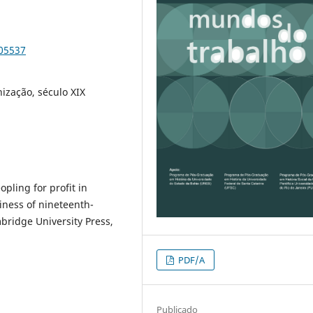
105537
ização, século XIX
opling for profit in
iness of nineteenth-
bridge University Press,
PDF/A
Publicado