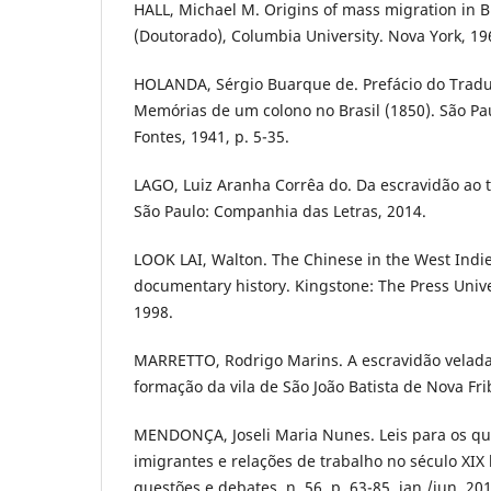
HALL, Michael M. Origins of mass migration in B
(Doutorado), Columbia University. Nova York, 19
HOLANDA, Sérgio Buarque de. Prefácio do Tradu
Memórias de um colono no Brasil (1850). São Pau
Fontes, 1941, p. 5-35.
LAGO, Luiz Aranha Corrêa do. Da escravidão ao t
São Paulo: Companhia das Letras, 2014.
LOOK LAI, Walton. The Chinese in the West Indi
documentary history. Kingstone: The Press Univer
1998.
MARRETTO, Rodrigo Marins. A escravidão velada
formação da vila de São João Batista de Nova Fr
MENDONÇA, Joseli Maria Nunes. Leis para os que
imigrantes e relações de trabalho no século XIX b
questões e debates, n. 56, p. 63-85, jan./jun. 201