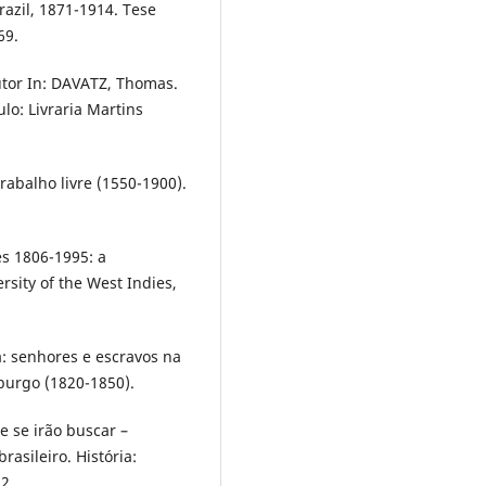
razil, 1871-1914. Tese
69.
tor In: DAVATZ, Thomas.
lo: Livraria Martins
rabalho livre (1550-1900).
es 1806-1995: a
sity of the West Indies,
: senhores e escravos na
iburgo (1820-1850).
 se irão buscar –
rasileiro. História:
2.