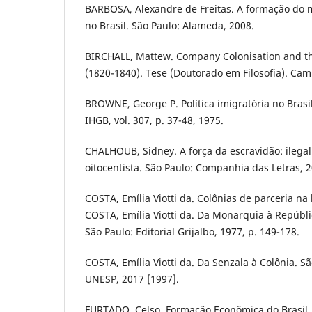
BARBOSA, Alexandre de Freitas. A formação do m
no Brasil. São Paulo: Alameda, 2008.
BIRCHALL, Mattew. Company Colonisation and the
(1820-1840). Tese (Doutorado em Filosofia). Cam
BROWNE, George P. Política imigratória no Brasi
IHGB, vol. 307, p. 37-48, 1975.
CHALHOUB, Sidney. A força da escravidão: ilegal
oitocentista. São Paulo: Companhia das Letras, 2
COSTA, Emília Viotti da. Colônias de parceria na 
COSTA, Emília Viotti da. Da Monarquia à Repúbl
São Paulo: Editorial Grijalbo, 1977, p. 149-178.
COSTA, Emília Viotti da. Da Senzala à Colônia. Sã
UNESP, 2017 [1997].
FURTADO, Celso. Formação Econômica do Brasil.