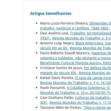
Artigos Semelhantes
Maria Luiza Ferreira Oliveira,
Dimensões d
trabalho, negócios e conflitos, 1840-1860
Davi Avelino Leal,
Trabalho, territorializa
1932)
,
Revista Mundos do Trabalho: v. 9 n
Antonio Luigi Negro,
Black Americana. Sup
século XIX ao XX
,
Revista Mundos do Traba
Paulo Roberto Staudt Moreira,
Havemos de 
votantes e soldados, não obstante a nossa 
Beneficente Cultural Floresta Aurora, Porto
Cristiane Santos de Jesus,
Em defesa da li
metade do século XIX
,
Revista Mundos do T
Rafael Davis Portela,
O caso da canoa ince
Revista Mundos do Trabalho: v. 7 n. 14 (2
Paolo Passaniti,
A Cidadania Submersa. O T
Mundos do Trabalho: v. 10 n. 20 (2018): Tr
Caio Giulliano Paião,
Culturas de trabalho
XIX)
,
Revista Mundos do Trabalho: v. 11 (
Tassiane Mélo de Freitas,
“Viva a classe o