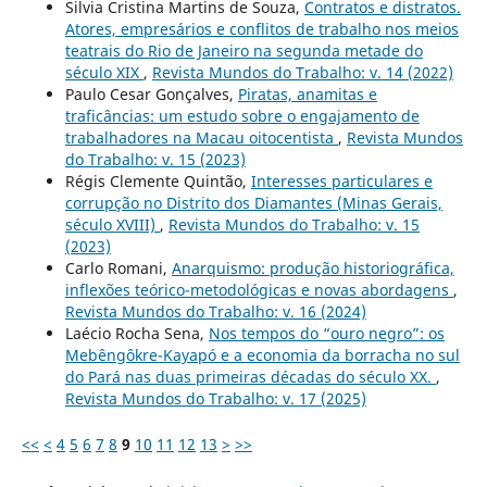
Silvia Cristina Martins de Souza,
Contratos e distratos.
Atores, empresários e conflitos de trabalho nos meios
teatrais do Rio de Janeiro na segunda metade do
século XIX
,
Revista Mundos do Trabalho: v. 14 (2022)
Paulo Cesar Gonçalves,
Piratas, anamitas e
traficâncias: um estudo sobre o engajamento de
trabalhadores na Macau oitocentista
,
Revista Mundos
do Trabalho: v. 15 (2023)
Régis Clemente Quintão,
Interesses particulares e
corrupção no Distrito dos Diamantes (Minas Gerais,
século XVIII)
,
Revista Mundos do Trabalho: v. 15
(2023)
Carlo Romani,
Anarquismo: produção historiográfica,
inflexões teórico-metodológicas e novas abordagens
,
Revista Mundos do Trabalho: v. 16 (2024)
Laécio Rocha Sena,
Nos tempos do “ouro negro”: os
Mebêngôkre-Kayapó e a economia da borracha no sul
do Pará nas duas primeiras décadas do século XX.
,
Revista Mundos do Trabalho: v. 17 (2025)
<<
<
4
5
6
7
8
9
10
11
12
13
>
>>