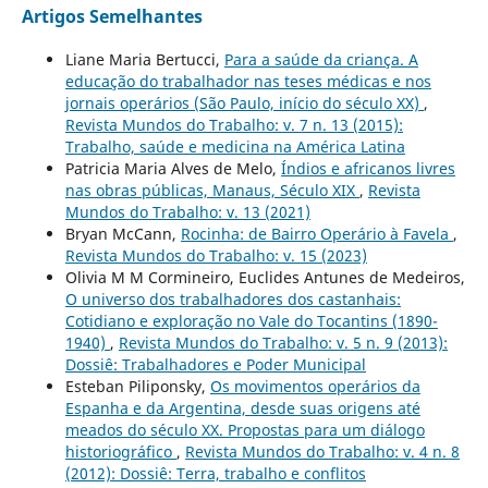
Artigos Semelhantes
Liane Maria Bertucci,
Para a saúde da criança. A
educação do trabalhador nas teses médicas e nos
jornais operários (São Paulo, início do século XX)
,
Revista Mundos do Trabalho: v. 7 n. 13 (2015):
Trabalho, saúde e medicina na América Latina
Patricia Maria Alves de Melo,
Índios e africanos livres
nas obras públicas, Manaus, Século XIX
,
Revista
Mundos do Trabalho: v. 13 (2021)
Bryan McCann,
Rocinha: de Bairro Operário à Favela
,
Revista Mundos do Trabalho: v. 15 (2023)
Olivia M M Cormineiro, Euclides Antunes de Medeiros,
O universo dos trabalhadores dos castanhais:
Cotidiano e exploração no Vale do Tocantins (1890-
1940)
,
Revista Mundos do Trabalho: v. 5 n. 9 (2013):
Dossiê: Trabalhadores e Poder Municipal
Esteban Piliponsky,
Os movimentos operários da
Espanha e da Argentina, desde suas origens até
meados do século XX. Propostas para um diálogo
historiográfico
,
Revista Mundos do Trabalho: v. 4 n. 8
(2012): Dossiê: Terra, trabalho e conflitos