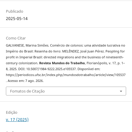
Publicado
2025-05-14
Como Citar
GALVANESE, Marina Simões. Comércio de colonos: uma atividade lucrativa no
Império do Brasil: Resenha do livro: MELÉNDEZ, José Juan Pérez. Peopling for
profit in Imperial Brazil: directed migrations and the business of nineteenth-
century colonization.
Revista Mundos do Trabalho
, Florianópolis, v. 17, p. 1–
8, 2025. DOI: 10.5007/1984-9222.2025.e105537. Disponível em:
https://periodicos.ufsc.br/index.php/mundosdotrabalho/article/view/105537
. Acesso em: 7 ago. 2026.
Fomatos de Citação
Edição
v. 17 (2025)