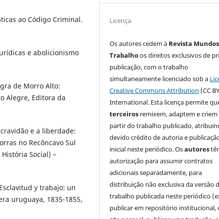
ticas ao Código Criminal.
Licença
Os autores cedem à
Revista Mundos
urídicas e abolicionismo
Trabalho
os direitos exclusivos de pr
publicação, com o trabalho
simultaneamente licenciado sob a
Lic
ra de Morro Alto:
Creative Commons Attribution
(CC BY
to Alegre, Editora da
International. Esta licença permite qu
terceiros
remixem, adaptem e criem
partir do trabalho publicado, atribui
cravidão e a liberdade:
devido crédito de autoria e publicaçã
forras no Recôncavo Sul
inicial neste periódico. Os
autores
tê
istória Social) –
autorização para assumir contratos
adicionais separadamente, para
distribuição não exclusiva da versão 
sclavitud y trabajo: un
trabalho publicada neste periódico (e
tera uruguaya, 1835-1855,
publicar em repositório institucional,