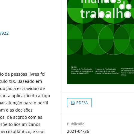
79922
o de pessoas livres foi
éculo XIX. Baseado em
edução à escravidão de
ar, a aplicação do artigo
PDF/A
r atenção para o perfil
am e as decisões
os, de acordo com as
Publicado
espeito aos africanos
2021-04-26
ércio atlântico, e seus