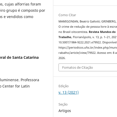
, cujas alforrias foram
eiro grupo é composto por
Como Citar
dos e vendidos como
MAMIGONIAN, Beatriz Gallotti; GRINBERG, 
O crime de redução de pessoa livre à escr
no Brasil oitocentista.
Revista Mundos do
Trabalho
, Florianópolis, v. 13, p. 1–21, 202
10.5007/1984-9222.2021.e79922. Disponível
https://periodicos.ufsc.br/index.php/mu
rabalho/article/view/79922. Acesso em: 8 
ral de Santa Catarina
2026.
Fomatos de Citação
Fluminense. Professora
Edição
o Center for Latin
v. 13 (2021)
Seção
Artigos