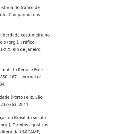
tória do tráfico de
Paulo: Companhia das
 liberdade costumeira no
o (org.). Tráfico,
I-XIX. Rio de Janeiro,
ttempts to Reduce Free
 1850–1871. Journal of
94.
ade (Porto Feliz, São
. 233-263, 2011.
ças no Brasil do século
org.). Direitos e justiças
 Editora da UNICAMP,