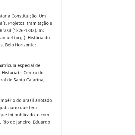
tar a Constituição: Um
ís. Projetos, tramitação e
rasil (1826-1832). In:
muel (org.). História do
s. Belo Horizonte:
atrícula especial de
 História) – Centro de
ral de Santa Catarina,
Império do Brasil anotado
udiciário que têm
 que foi publicado, e com
s. Rio de Janeiro: Eduardo