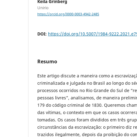
Keila Grinberg
Unirio
https://orcid.org/0000-0003-4942-2485
DOI:
https://doi.org/10.5007/1984-9222.2021.e
Resumo
Este artigo discute a maneira como a escravizaçã
criminalizada e julgada no Brasil ao longo do s
processos ocorridos no Rio Grande do Sul de “r
pessoas livres”, analisamos, de maneira prelimin
179 do código criminal de 1830. Queremos chama
das vítimas, o contexto em que os casos ocorrer
tomadas. Os casos foram divididos em três grup
circunstâncias da escravização: o primeiro diz r
trazidos ilegalmente, depois da proibição do com