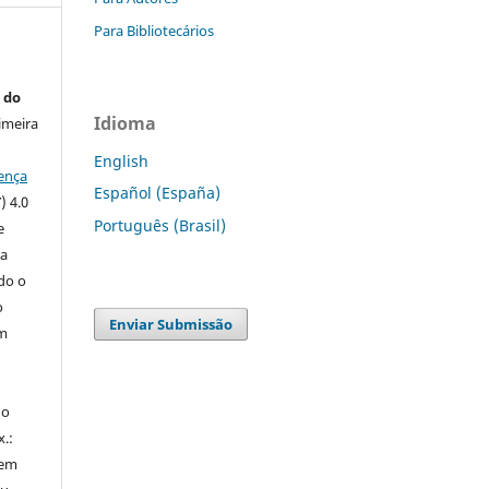
Para Bibliotecários
 do
Idioma
imeira
English
ença
Español (España)
) 4.0
Português (Brasil)
e
 a
ndo o
o
Enviar Submissão
m
do
x.:
 em