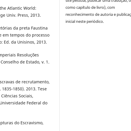
site pessoal, publicar uma tradução, 
como capítulo de livro), com
he Atlantic World:
reconhecimento de autoria e publica
ge Univ. Press, 2013.
inicial neste periódico.
etórias da preta Faustina
se em tempos do processo
: Ed. da Unisinos, 2013.
mperiais Resoluções
 Conselho de Estado, v. 1.
scravas de recrutamento,
. 1835-1850). 2013. Tese
 Ciências Sociais,
Universidade Federal do
upturas do Escravismo,