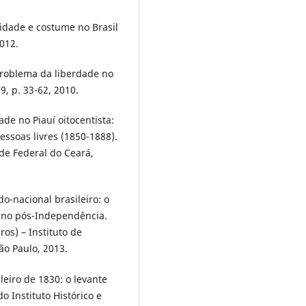
lidade e costume no Brasil
2012.
problema da liberdade no
19, p. 33-62, 2010.
de no Piauí oitocentista:
pessoas livres (1850-1888).
de Federal do Ceará,
o-nacional brasileiro: o
s no pós-Independência.
os) – Instituto de
ão Paulo, 2013.
eiro de 1830: o levante
o Instituto Histórico e