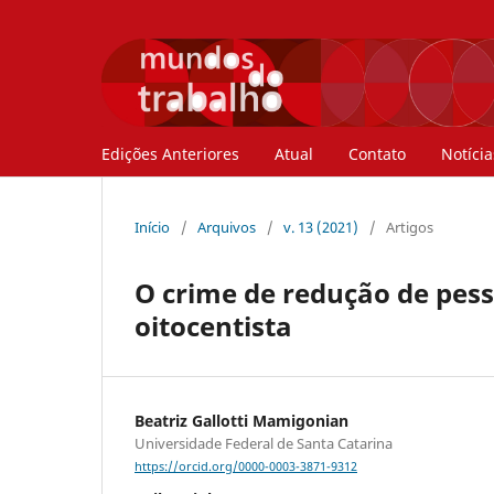
Edições Anteriores
Atual
Contato
Notícia
Início
/
Arquivos
/
v. 13 (2021)
/
Artigos
O crime de redução de pesso
oitocentista
Beatriz Gallotti Mamigonian
Universidade Federal de Santa Catarina
https://orcid.org/0000-0003-3871-9312