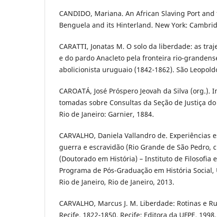
CANDIDO, Mariana. An African Slaving Port and t
Benguela and its Hinterland. New York: Cambrid
CARATTI, Jonatas M. O solo da liberdade: as traj
e do pardo Anacleto pela fronteira rio-granden
abolicionista uruguaio (1842-1862). São Leopoldo
CAROATÁ, José Próspero Jeovah da Silva (org.). I
tomadas sobre Consultas da Seção de Justiça do
Rio de Janeiro: Garnier, 1884.
CARVALHO, Daniela Vallandro de. Experiências e
guerra e escravidão (Rio Grande de São Pedro, c
(Doutorado em História) – Instituto de Filosofia e
Programa de Pós-Graduação em História Social, 
Rio de Janeiro, Rio de Janeiro, 2013.
CARVALHO, Marcus J. M. Liberdade: Rotinas e R
Recife, 1822-1850. Recife: Editora da UFPE, 1998.