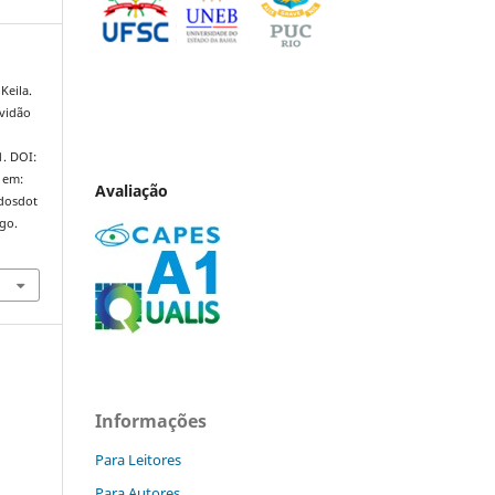
Keila.
avidão
1. DOI:
 em:
Avaliação
ndosdot
ago.
Informações
Para Leitores
Para Autores