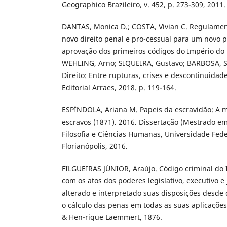
Geographico Brazileiro, v. 452, p. 273-309, 2011.
DANTAS, Monica D.; COSTA, Vivian C. Regulamen
novo direito penal e pro-cessual para um novo pa
aprovação dos primeiros códigos do Império do B
WEHLING, Arno; SIQUEIRA, Gustavo; BARBOSA, Sa
Direito: Entre rupturas, crises e descontinuidade
Editorial Arraes, 2018. p. 119-164.
ESPÍNDOLA, Ariana M. Papeis da escravidão: A m
escravos (1871). 2016. Dissertação (Mestrado em
Filosofia e Ciências Humanas, Universidade Fede
Florianópolis, 2016.
FILGUEIRAS JÚNIOR, Araújo. Código criminal do 
com os atos dos poderes legislativo, executivo e j
alterado e interpretado suas disposições desde
o cálculo das penas em todas as suas aplicaçõe
& Hen-rique Laemmert, 1876.