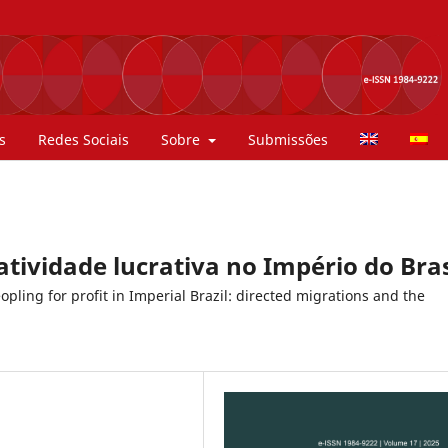
s
Redes Sociais
Sobre
Submissões
tividade lucrativa no Império do Bras
eopling for profit in Imperial Brazil: directed migrations and the