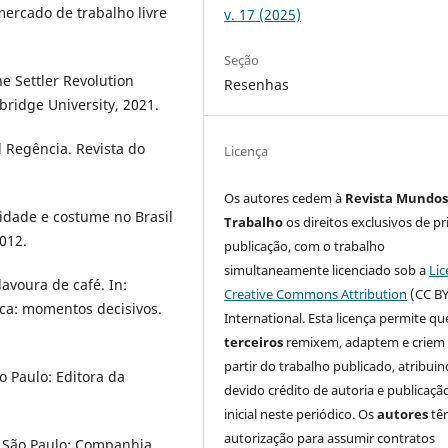
ercado de trabalho livre
v. 17 (2025)
Seção
 Settler Revolution
Resenhas
bridge University, 2021.
l Regência. Revista do
Licença
Os autores cedem à
Revista Mundos
idade e costume no Brasil
Trabalho
os direitos exclusivos de pr
012.
publicação, com o trabalho
simultaneamente licenciado sob a
Lic
lavoura de café. In:
Creative Commons Attribution
(CC BY
ica: momentos decisivos.
International. Esta licença permite qu
terceiros
remixem, adaptem e criem
partir do trabalho publicado, atribui
o Paulo: Editora da
devido crédito de autoria e publicaçã
inicial neste periódico. Os
autores
tê
autorização para assumir contratos
 São Paulo: Companhia