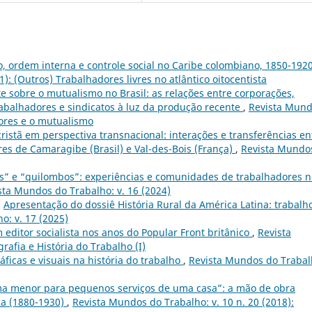
, ordem interna e controle social no Caribe colombiano, 1850-192
): (Outros) Trabalhadores livres no atlântico oitocentista
 sobre o mutualismo no Brasil: as relações entre corporações,
abalhadores e sindicatos à luz da produção recente
,
Revista Mun
dores e o mutualismo
ristã em perspectiva transnacional: interações e transferências en
res de Camaragibe (Brasil) e Val-des-Bois (França)
,
Revista Mundo
as” e “quilombos”: experiências e comunidades de trabalhadores n
sta Mundos do Trabalho: v. 16 (2024)
,
Apresentação do dossiê História Rural da América Latina: trabalh
o: v. 17 (2025)
m editor socialista nos anos do Popular Front britânico
,
Revista
rafia e História do Trabalho (I)
ficas e visuais na história do trabalho
,
Revista Mundos do Trabal
ma menor para pequenos serviços de uma casa”: a mão de obra
oca (1880-1930)
,
Revista Mundos do Trabalho: v. 10 n. 20 (2018):