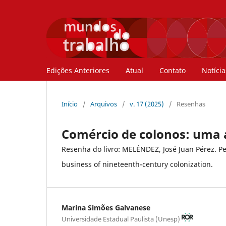
Edições Anteriores
Atual
Contato
Notícia
Início
/
Arquivos
/
v. 17 (2025)
/
Resenhas
Comércio de colonos: uma a
Resenha do livro: MELÉNDEZ, José Juan Pérez. P
business of nineteenth-century colonization.
Marina Simões Galvanese
Universidade Estadual Paulista (Unesp)