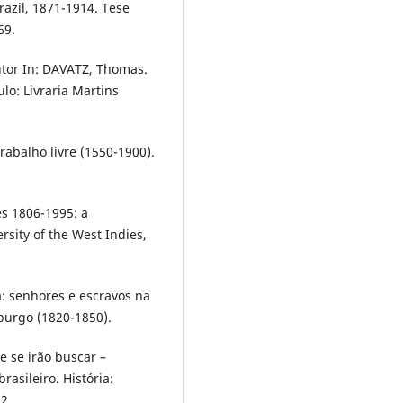
razil, 1871-1914. Tese
69.
tor In: DAVATZ, Thomas.
lo: Livraria Martins
rabalho livre (1550-1900).
es 1806-1995: a
sity of the West Indies,
: senhores e escravos na
iburgo (1820-1850).
 se irão buscar –
rasileiro. História:
2.