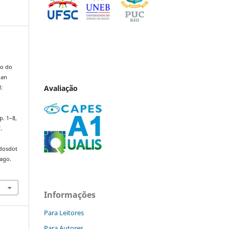
io do
uan
Avaliação
l:
 p. 1–8,
.
ndosdot
 ago.
Informações
Para Leitores
Para Autores