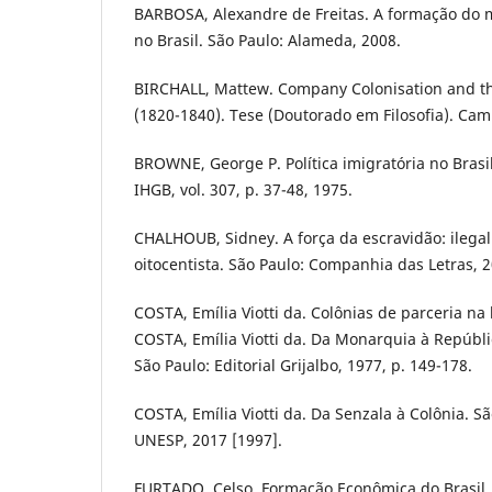
BARBOSA, Alexandre de Freitas. A formação do m
no Brasil. São Paulo: Alameda, 2008.
BIRCHALL, Mattew. Company Colonisation and the
(1820-1840). Tese (Doutorado em Filosofia). Cam
BROWNE, George P. Política imigratória no Brasi
IHGB, vol. 307, p. 37-48, 1975.
CHALHOUB, Sidney. A força da escravidão: ilegal
oitocentista. São Paulo: Companhia das Letras, 2
COSTA, Emília Viotti da. Colônias de parceria na 
COSTA, Emília Viotti da. Da Monarquia à Repúbl
São Paulo: Editorial Grijalbo, 1977, p. 149-178.
COSTA, Emília Viotti da. Da Senzala à Colônia. Sã
UNESP, 2017 [1997].
FURTADO, Celso. Formação Econômica do Brasil.