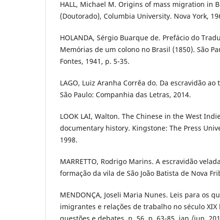
HALL, Michael M. Origins of mass migration in B
(Doutorado), Columbia University. Nova York, 19
HOLANDA, Sérgio Buarque de. Prefácio do Tradu
Memórias de um colono no Brasil (1850). São Pau
Fontes, 1941, p. 5-35.
LAGO, Luiz Aranha Corrêa do. Da escravidão ao t
São Paulo: Companhia das Letras, 2014.
LOOK LAI, Walton. The Chinese in the West Indi
documentary history. Kingstone: The Press Univer
1998.
MARRETTO, Rodrigo Marins. A escravidão velada
formação da vila de São João Batista de Nova Fr
MENDONÇA, Joseli Maria Nunes. Leis para os que
imigrantes e relações de trabalho no século XIX b
questões e debates, n. 56, p. 63-85, jan./jun. 201