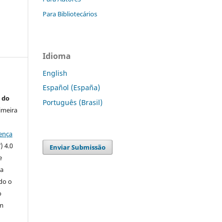
Para Bibliotecários
Idioma
English
Español (España)
 do
Português (Brasil)
imeira
ença
) 4.0
Enviar Submissão
e
 a
ndo o
o
m