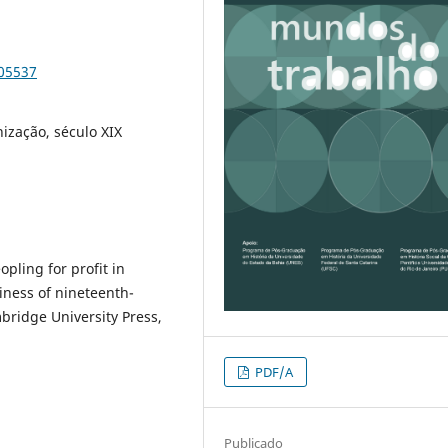
105537
ização, século XIX
opling for profit in
iness of nineteenth-
bridge University Press,
PDF/A
Publicado