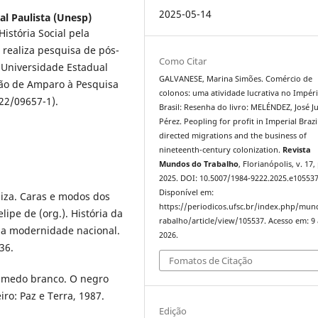
2025-05-14
al Paulista (Unesp)
stória Social pela
 realiza pesquisa de pós-
Como Citar
 Universidade Estadual
GALVANESE, Marina Simões. Comércio de
ção de Amparo à Pesquisa
colonos: uma atividade lucrativa no Impér
22/09657-1).
Brasil: Resenha do livro: MELÉNDEZ, José J
Pérez. Peopling for profit in Imperial Brazi
directed migrations and the business of
nineteenth-century colonization.
Revista
Mundos do Trabalho
, Florianópolis, v. 17,
2025. DOI: 10.5007/1984-9222.2025.e105537
Disponível em:
iza. Caras e modos dos
https://periodicos.ufsc.br/index.php/mu
ipe de (org.). História da
rabalho/article/view/105537. Acesso em: 9
 e a modernidade nacional.
2026.
36.
Fomatos de Citação
 medo branco. O negro
iro: Paz e Terra, 1987.
Edição