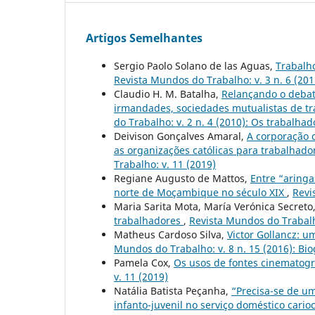
Artigos Semelhantes
Sergio Paolo Solano de las Aguas,
Trabalho
Revista Mundos do Trabalho: v. 3 n. 6 (2011
Claudio H. M. Batalha,
Relançando o debate
irmandades, sociedades mutualistas de tr
do Trabalho: v. 2 n. 4 (2010): Os trabalha
Deivison Gonçalves Amaral,
A corporação c
as organizações católicas para trabalhado
Trabalho: v. 11 (2019)
Regiane Augusto de Mattos,
Entre “aring
norte de Moçambique no século XIX
,
Revi
Maria Sarita Mota, María Verónica Secreto
trabalhadores
,
Revista Mundos do Trabalh
Matheus Cardoso Silva,
Victor Gollancz: u
Mundos do Trabalho: v. 8 n. 15 (2016): Biog
Pamela Cox,
Os usos de fontes cinematográ
v. 11 (2019)
Natália Batista Peçanha,
“Precisa-se de u
infanto-juvenil no serviço doméstico cari