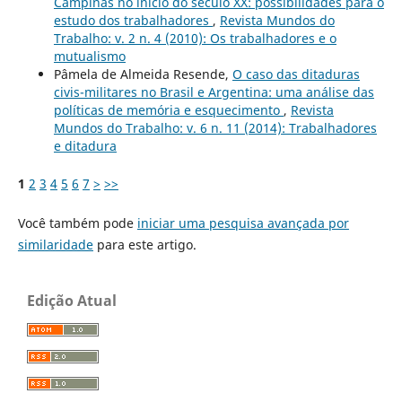
Campinas no início do século XX: possibilidades para o
estudo dos trabalhadores
,
Revista Mundos do
Trabalho: v. 2 n. 4 (2010): Os trabalhadores e o
mutualismo
Pâmela de Almeida Resende,
O caso das ditaduras
civis-militares no Brasil e Argentina: uma análise das
políticas de memória e esquecimento
,
Revista
Mundos do Trabalho: v. 6 n. 11 (2014): Trabalhadores
e ditadura
1
2
3
4
5
6
7
>
>>
Você também pode
iniciar uma pesquisa avançada por
similaridade
para este artigo.
Edição Atual