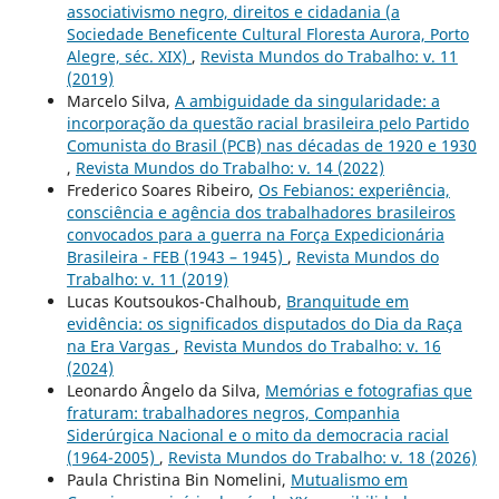
associativismo negro, direitos e cidadania (a
Sociedade Beneficente Cultural Floresta Aurora, Porto
Alegre, séc. XIX)
,
Revista Mundos do Trabalho: v. 11
(2019)
Marcelo Silva,
A ambiguidade da singularidade: a
incorporação da questão racial brasileira pelo Partido
Comunista do Brasil (PCB) nas décadas de 1920 e 1930
,
Revista Mundos do Trabalho: v. 14 (2022)
Frederico Soares Ribeiro,
Os Febianos: experiência,
consciência e agência dos trabalhadores brasileiros
convocados para a guerra na Força Expedicionária
Brasileira - FEB (1943 – 1945)
,
Revista Mundos do
Trabalho: v. 11 (2019)
Lucas Koutsoukos-Chalhoub,
Branquitude em
evidência: os significados disputados do Dia da Raça
na Era Vargas
,
Revista Mundos do Trabalho: v. 16
(2024)
Leonardo Ângelo da Silva,
Memórias e fotografias que
fraturam: trabalhadores negros, Companhia
Siderúrgica Nacional e o mito da democracia racial
(1964-2005)
,
Revista Mundos do Trabalho: v. 18 (2026)
Paula Christina Bin Nomelini,
Mutualismo em