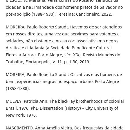
MESQUITA, Mariana. Pelas contas do Rosário: sentidos da
cidadania na Irmandade dos homens pretos de Salvador no
pós-abolição (1888-1930). Teresina: Cancioneiro, 2022.
MOREIRA, Paulo Roberto Staudt. Havemos de ser atendidos
em nossos direitos, uma vez que servimos para votantes e
soldados, não obstante a nossa cor: associativismo negro,
direitos e cidadania (a Sociedade Beneficente Cultural
Floresta Aurora, Porto Alegre, séc. XIX). Revista Mundos do
Trabalho, Florianópolis, v. 11, p. 1-30, 2019.
MOREIRA, Paulo Roberto Staudt. Os cativos e os homens de
bem: experiências negras no espaço urbano. Porto Alegre
(1858-1888).
MULVEY, Patricia Ann. The black lay brotherhoods of colonial
Brazil. 1976. PhD Dissertation (History) – City University of
New York, 1976.
NASCIMENTO, Anna Amélia Vieira. Dez freguesias da cidade