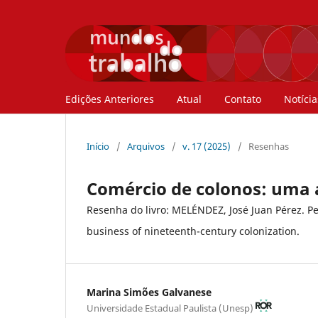
Edições Anteriores
Atual
Contato
Notícia
Início
/
Arquivos
/
v. 17 (2025)
/
Resenhas
Comércio de colonos: uma a
Resenha do livro: MELÉNDEZ, José Juan Pérez. P
business of nineteenth-century colonization.
Marina Simões Galvanese
Universidade Estadual Paulista (Unesp)