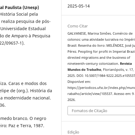
2025-05-14
al Paulista (Unesp)
stória Social pela
 realiza pesquisa de pós-
Como Citar
 Universidade Estadual
GALVANESE, Marina Simões. Comércio de
ção de Amparo à Pesquisa
colonos: uma atividade lucrativa no Impér
22/09657-1).
Brasil: Resenha do livro: MELÉNDEZ, José J
Pérez. Peopling for profit in Imperial Brazi
directed migrations and the business of
nineteenth-century colonization.
Revista
Mundos do Trabalho
, Florianópolis, v. 17,
2025. DOI: 10.5007/1984-9222.2025.e105537
Disponível em:
iza. Caras e modos dos
https://periodicos.ufsc.br/index.php/mu
ipe de (org.). História da
rabalho/article/view/105537. Acesso em: 9
 e a modernidade nacional.
2026.
36.
Fomatos de Citação
 medo branco. O negro
iro: Paz e Terra, 1987.
Edição