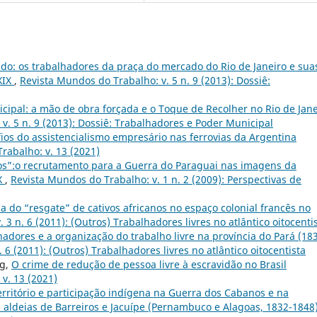
do: os trabalhadores da praça do mercado do Rio de Janeiro e sua
XIX
,
Revista Mundos do Trabalho: v. 5 n. 9 (2013): Dossiê:
cipal: a mão de obra forçada e o Toque de Recolher no Rio de Jane
v. 5 n. 9 (2013): Dossiê: Trabalhadores e Poder Municipal
ios do assistencialismo empresário nas ferrovias da Argentina
rabalho: v. 13 (2021)
ios”:o recrutamento para a Guerra do Paraguai nas imagens da
IX
,
Revista Mundos do Trabalho: v. 1 n. 2 (2009): Perspectivas de
ica do “resgate” de cativos africanos no espaço colonial francês no
3 n. 6 (2011): (Outros) Trabalhadores livres no atlântico oitocenti
adores e a organização do trabalho livre na província do Pará (18
 6 (2011): (Outros) Trabalhadores livres no atlântico oitocentista
rg,
O crime de redução de pessoa livre à escravidão no Brasil
v. 13 (2021)
erritório e participação indígena na Guerra dos Cabanos e na
as aldeias de Barreiros e Jacuípe (Pernambuco e Alagoas, 1832-1848