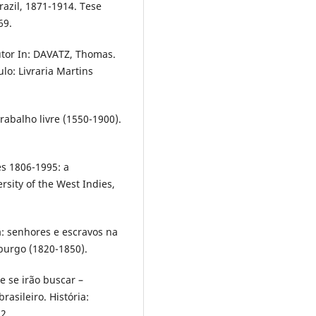
razil, 1871-1914. Tese
69.
tor In: DAVATZ, Thomas.
lo: Livraria Martins
rabalho livre (1550-1900).
es 1806-1995: a
sity of the West Indies,
: senhores e escravos na
iburgo (1820-1850).
 se irão buscar –
rasileiro. História:
2.