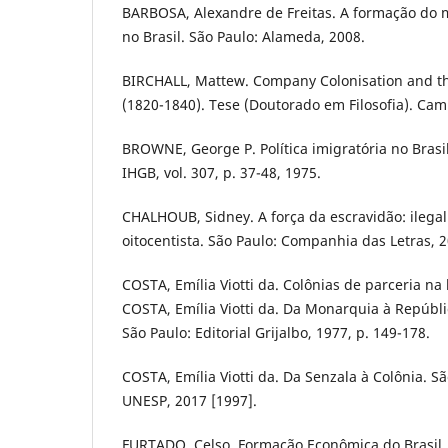
BARBOSA, Alexandre de Freitas. A formação do m
no Brasil. São Paulo: Alameda, 2008.
BIRCHALL, Mattew. Company Colonisation and the
(1820-1840). Tese (Doutorado em Filosofia). Cam
BROWNE, George P. Política imigratória no Brasi
IHGB, vol. 307, p. 37-48, 1975.
CHALHOUB, Sidney. A força da escravidão: ilegal
oitocentista. São Paulo: Companhia das Letras, 2
COSTA, Emília Viotti da. Colônias de parceria na 
COSTA, Emília Viotti da. Da Monarquia à Repúbl
São Paulo: Editorial Grijalbo, 1977, p. 149-178.
COSTA, Emília Viotti da. Da Senzala à Colônia. Sã
UNESP, 2017 [1997].
FURTADO, Celso. Formação Econômica do Brasil.