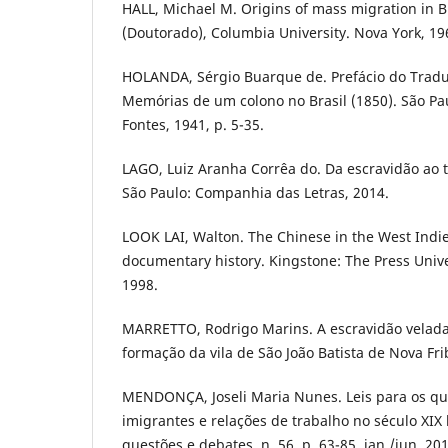
HALL, Michael M. Origins of mass migration in B
(Doutorado), Columbia University. Nova York, 19
HOLANDA, Sérgio Buarque de. Prefácio do Tradu
Memórias de um colono no Brasil (1850). São Pau
Fontes, 1941, p. 5-35.
LAGO, Luiz Aranha Corrêa do. Da escravidão ao t
São Paulo: Companhia das Letras, 2014.
LOOK LAI, Walton. The Chinese in the West Indi
documentary history. Kingstone: The Press Univer
1998.
MARRETTO, Rodrigo Marins. A escravidão velada
formação da vila de São João Batista de Nova Fr
MENDONÇA, Joseli Maria Nunes. Leis para os que
imigrantes e relações de trabalho no século XIX b
questões e debates, n. 56, p. 63-85, jan./jun. 201