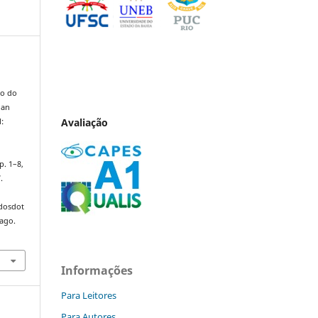
io do
uan
Avaliação
l:
 p. 1–8,
.
ndosdot
 ago.
Informações
Para Leitores
Para Autores