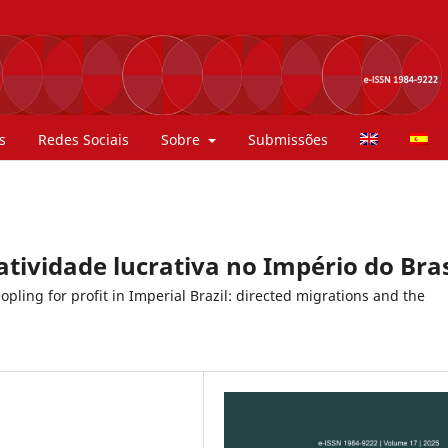
s
Redes Sociais
Sobre
Submissões
tividade lucrativa no Império do Bras
eopling for profit in Imperial Brazil: directed migrations and the