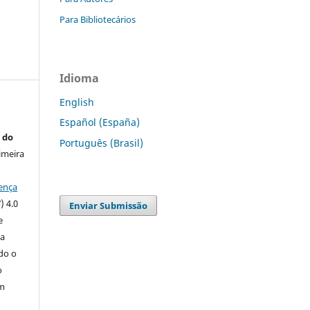
Para Bibliotecários
Idioma
English
Español (España)
 do
Português (Brasil)
imeira
ença
) 4.0
Enviar Submissão
e
 a
ndo o
o
m