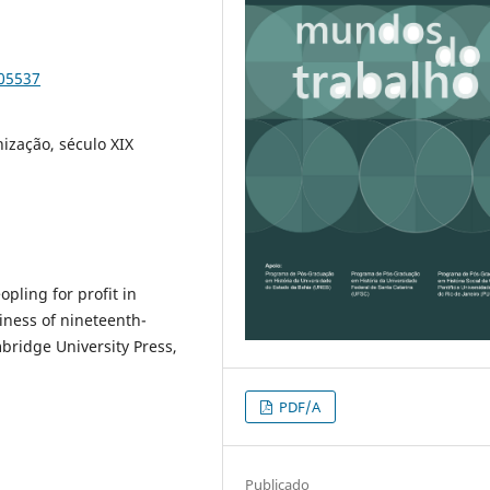
105537
ização, século XIX
opling for profit in
iness of nineteenth-
bridge University Press,
PDF/A
Publicado