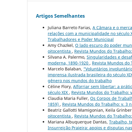
Artigos Semelhantes
Juliana Barreto Farias,
A Câmara e o merca
relações com a municipalidade no século 
Trabalhadores e Poder Municipal
Amy Chazkel,
O lado escuro do poder muni
oitocentista
,
Revista Mundos do Trabalho: 
Silvana A. Palermo,
Singularidades e desaf
moderna, 1890-1920
,
Revista Mundos do T
Marcelo Balaban,
“Voluntários involuntár
imprensa ilustrada brasileira do século X
gênero nos mundos do trabalho
Céline Flory,
Alforriar sem libertar: a prát
século XIX
,
Revista Mundos do Trabalho: v. 
Claudia Maria Fuller,
Os Corpos de Trabalh
1859)
,
Revista Mundos do Trabalho: v. 3 n.
Beatriz Gallotti Mamigonian, Keila Grinbe
oitocentista
,
Revista Mundos do Trabalho: 
Mariana Albuquerque Dantas,
Trabalho, t
Insurreição Praieira: apoios e disputas n