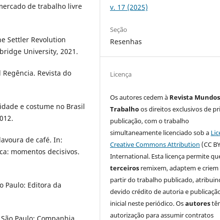
ercado de trabalho livre
v. 17 (2025)
Seção
 Settler Revolution
Resenhas
bridge University, 2021.
l Regência. Revista do
Licença
Os autores cedem à
Revista Mundos
idade e costume no Brasil
Trabalho
os direitos exclusivos de pr
012.
publicação, com o trabalho
simultaneamente licenciado sob a
Lic
lavoura de café. In:
Creative Commons Attribution
(CC BY
ica: momentos decisivos.
International. Esta licença permite qu
terceiros
remixem, adaptem e criem
partir do trabalho publicado, atribui
o Paulo: Editora da
devido crédito de autoria e publicaçã
inicial neste periódico. Os
autores
tê
autorização para assumir contratos
 São Paulo: Companhia