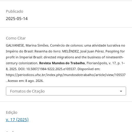
Publicado
2025-05-14
Como Citar
GALVANESE, Marina Simões. Comércio de colonos: uma atividade lucrativa no
Império do Brasil: Resenha do livro: MELÉNDEZ, José Juan Pérez. Peopling for
profit in Imperial Brazil: directed migrations and the business of nineteenth-
century colonization.
Revista Mundos do Trabalho
, Florianópolis, v. 17, p. 1–
8, 2025. DOI: 10.5007/1984-9222.2025.e105537. Disponível em:
https://periodicos.ufsc.br/index.php/mundosdotrabalho/article/view/105537
. Acesso em: 8 ago. 2026.
Fomatos de Citação
Edição
v. 17 (2025)