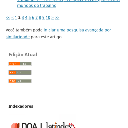
mundos do trabalho
<<
<
1
2
3
4
5
6
7
8
9
10
>
>>
Você também pode
iniciar uma pesquisa avançada por
similaridade
para este artigo.
Edição Atual
Indexadores