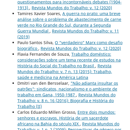
questionamentos para incontornáveis debates (1904-
1913)
,
Revista Mundos do Trabalho: v. 12 (2020)
Tamires Xavier Soares,
A guerra no prato: uma breve
análise sobre o problema de abastecimento de carne
verde no Rio Grande do Sul, durante a Segunda
Guerra Mundial
,
Revista Mundos do Trabalho: v. 11
(2019)
Paulo Santos Silva,
O “verdadeiro” Marx como desafio
biográfico
,
Revista Mundos do Trabalho: v. 12 (2020)
Flavia Fernandes de Souza,
Trabalho doméstico:
considerações sobre um tema recente de estudos na
História do Social do Trabalho no Brasil
,
Revista
Mundos do Trabalho: v. 7 n. 13 (2015): Trabalho,
saúde e medicina na América Latina
Dmitri van den Bersselaar,
"Não adianta insultar os
patrões": sindicatos, nacionalismo e o ambiente de
trabalho em Gana, 1950-1987
,
Revista Mundos do
Trabalho: v. 8 n. 16 (2016): Biografia e História do
Trabalho (II)
Carlos Eduardo Millen Grosso,
Entre dois mundos:
senhores e escravos. História de um sacerdote
africano na Bahia do século XIX
,
Revista Mundos do
Trabalho: v. 1 n. 2 (2009): Perspectivas de gênero nos