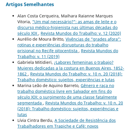
Artigos Semelhantes
Alan Costa Cerqueira, Maihara Raianne Marques
Vitoria,
"Um mal necessário?": as amas de leite e o
discurso médico-higienista nas últimas décadas do
século XIX
,
Revista Mundos do Trabalho: v. 12 (2020)
Aurélio de Moura Britto,
Vivências de “grades afora”:
rotinas e experiências disrupturas do trabalho
prisional no Recife oitocentista
,
Revista Mundos do
Trabalho: v. 11 (2019)
Gabriela Mitidieri,
¿Labores femeninas o trabajo?
Mujeres dedicadas a la costura en Buenos Aires, 1852-
1862
,
Revista Mundos do Trabalho: v. 10 n. 20 (2018):
Trabalho doméstico: sujeitos, experiências e lutas
Marina Leão de Aquino Barreto,
Gênero e raça no
trabalho doméstico livre em Salvador em fins do
século XIX: o surgimento de uma classe fatalmente
segmentada
,
Revista Mundos do Trabalho: v. 10 n. 20
(2018): Trabalho doméstico: sujeitos, experiências e
lutas
Lívia Cintra Berdu,
A Sociedade de Resistência dos
Trabalhadores em Trapiche e Café: novos