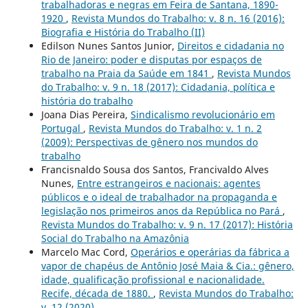
trabalhadoras e negras em Feira de Santana, 1890-
1920
,
Revista Mundos do Trabalho: v. 8 n. 16 (2016):
Biografia e História do Trabalho (II)
Edilson Nunes Santos Junior,
Direitos e cidadania no
Rio de Janeiro: poder e disputas por espaços de
trabalho na Praia da Saúde em 1841
,
Revista Mundos
do Trabalho: v. 9 n. 18 (2017): Cidadania, política e
história do trabalho
Joana Dias Pereira,
Sindicalismo revolucionário em
Portugal
,
Revista Mundos do Trabalho: v. 1 n. 2
(2009): Perspectivas de gênero nos mundos do
trabalho
Francisnaldo Sousa dos Santos, Francivaldo Alves
Nunes,
Entre estrangeiros e nacionais: agentes
públicos e o ideal de trabalhador na propaganda e
legislação nos primeiros anos da República no Pará
,
Revista Mundos do Trabalho: v. 9 n. 17 (2017): História
Social do Trabalho na Amazônia
Marcelo Mac Cord,
Operários e operárias da fábrica a
vapor de chapéus de Antônio José Maia & Cia.: gênero,
idade, qualificação profissional e nacionalidade.
Recife, década de 1880.
,
Revista Mundos do Trabalho:
v. 12 (2020)