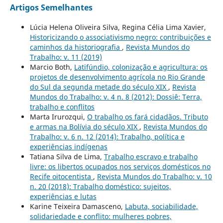
Artigos Semelhantes
Lúcia Helena Oliveira Silva, Regina Célia Lima Xavier,
Historicizando o associativismo negro: contribuições e
caminhos da historiografia
,
Revista Mundos do
Trabalho: v. 11 (2019)
Marcio Both,
Latifúndio, colonização e agricultura: os
projetos de desenvolvimento agrícola no Rio Grande
do Sul da segunda metade do século XIX
,
Revista
Mundos do Trabalho: v. 4 n. 8 (2012): Dossiê: Terra,
trabalho e conflitos
Marta Irurozqui,
O trabalho os fará cidadãos. Tributo
e armas na Bolívia do século XIX
,
Revista Mundos do
Trabalho: v. 6 n. 12 (2014): Trabalho, política e
experiências indígenas
Tatiana Silva de Lima,
Trabalho escravo e trabalho
livre: os libertos ocupados nos serviços domésticos no
Recife oitocentista
,
Revista Mundos do Trabalho: v. 10
n. 20 (2018): Trabalho doméstico: sujeitos,
experiências e lutas
Karine Teixeira Damasceno,
Labuta, sociabilidade,
solidariedade e conflito: mulheres pobres,