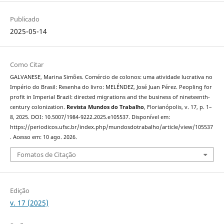
Publicado
2025-05-14
Como Citar
GALVANESE, Marina Simões. Comércio de colonos: uma atividade lucrativa no
Império do Brasil: Resenha do livro: MELÉNDEZ, José Juan Pérez. Peopling for
profit in Imperial Brazil: directed migrations and the business of nineteenth-
century colonization.
Revista Mundos do Trabalho
, Florianópolis, v. 17, p. 1–
8, 2025. DOI: 10.5007/1984-9222.2025.e105537. Disponível em:
https://periodicos.ufsc.br/index.php/mundosdotrabalho/article/view/105537
. Acesso em: 10 ago. 2026.
Fomatos de Citação
Edição
v. 17 (2025)