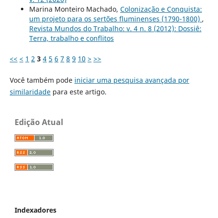
Marina Monteiro Machado,
Colonização e Conquista:
um projeto para os sertões fluminenses (1790-1800)
,
Revista Mundos do Trabalho: v. 4 n. 8 (2012): Dossiê:
Terra, trabalho e conflitos
<<
<
1
2
3
4
5
6
7
8
9
10
>
>>
Você também pode
iniciar uma pesquisa avançada por
similaridade
para este artigo.
Edição Atual
Indexadores