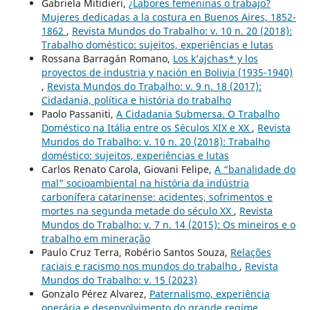
Gabriela Mitidieri,
¿Labores femeninas o trabajo?
Mujeres dedicadas a la costura en Buenos Aires, 1852-
1862
,
Revista Mundos do Trabalho: v. 10 n. 20 (2018):
Trabalho doméstico: sujeitos, experiências e lutas
Rossana Barragán Romano,
Los k’ajchas* y los
proyectos de industria y nación en Bolivia (1935-1940)
,
Revista Mundos do Trabalho: v. 9 n. 18 (2017):
Cidadania, política e história do trabalho
Paolo Passaniti,
A Cidadania Submersa. O Trabalho
Doméstico na Itália entre os Séculos XIX e XX
,
Revista
Mundos do Trabalho: v. 10 n. 20 (2018): Trabalho
doméstico: sujeitos, experiências e lutas
Carlos Renato Carola, Giovani Felipe,
A “banalidade do
mal” socioambiental na história da indústria
carbonífera catarinense: acidentes, sofrimentos e
mortes na segunda metade do século XX
,
Revista
Mundos do Trabalho: v. 7 n. 14 (2015): Os mineiros e o
trabalho em mineração
Paulo Cruz Terra, Robério Santos Souza,
Relações
raciais e racismo nos mundos do trabalho
,
Revista
Mundos do Trabalho: v. 15 (2023)
Gonzalo Pérez Alvarez,
Paternalismo, experiência
operária e desenvolvimento do grande regime