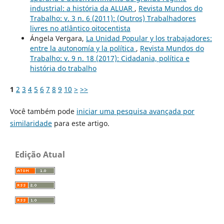
industrial: a história da ALUAR
,
Revista Mundos do
Trabalho: v. 3 n. 6 (2011): (Outros) Trabalhadores
livres no atlântico oitocentista
Ángela Vergara,
La Unidad Popular y los trabajadores:
entre la autonomía y la política
,
Revista Mundos do
Trabalho: v. 9 n. 18 (2017): Cidadania, política e
história do trabalho
1
2
3
4
5
6
7
8
9
10
>
>>
Você também pode
iniciar uma pesquisa avançada por
similaridade
para este artigo.
Edição Atual