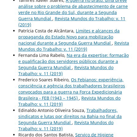
Tamires Xavier Soares,
A guerra no prato: uma breve
análise sobre o problema de abastecimento de carne
verde no Rio Grande do Sul, durante a Segunda
Guerra Mundial
,
Revista Mundos do Trabalho: v. 11
(2019)
Patrícia Costa de Alcântara,
Limites e alcances da
propaganda do Estado Novo para mobilização
nacional durante a Segunda Guerra Mundial
,
Revista
Mundos do Trabalho: v. 11 (2019)
Fernanda Lima Rabelo,
Na era da expertise: formação
e qualificação dos servidores públicos durante a
Segunda Guerra Mundial
,
Revista Mundos do
Trabalho: v. 11 (2019)
Frederico Soares Ribeiro,
Os Febianos: experiência,
consciência e agência dos trabalhadores brasileiros
convocados para a guerra na Força Expedicionária
Brasileira - FEB (1943 – 1945)
,
Revista Mundos do
Trabalho: v. 11 (2019)
Edinaldo Antonio Oliveira Souza,
Trabalhadores,
sindicatos e lutas por direitos na Bahia no final da
Segunda Guerra Mundial
,
Revista Mundos do
Trabalho: v. 11 (2019)
Ricardo dos Santos Batista,
Serviço de Higiene