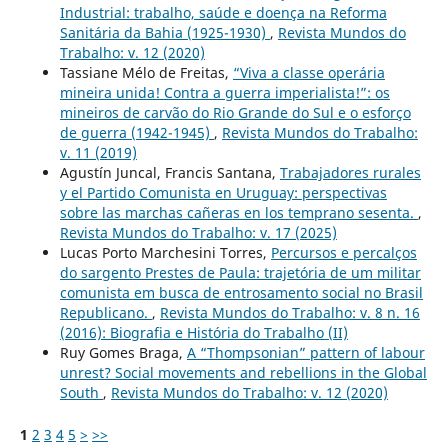
Industrial: trabalho, saúde e doença na Reforma
Sanitária da Bahia (1925-1930)
,
Revista Mundos do
Trabalho: v. 12 (2020)
Tassiane Mélo de Freitas,
“Viva a classe operária
mineira unida! Contra a guerra imperialista!”: os
mineiros de carvão do Rio Grande do Sul e o esforço
de guerra (1942-1945)
,
Revista Mundos do Trabalho:
v. 11 (2019)
Agustín Juncal, Francis Santana,
Trabajadores rurales
y el Partido Comunista en Uruguay: perspectivas
sobre las marchas cañeras en los temprano sesenta.
,
Revista Mundos do Trabalho: v. 17 (2025)
Lucas Porto Marchesini Torres,
Percursos e percalços
do sargento Prestes de Paula: trajetória de um militar
comunista em busca de entrosamento social no Brasil
Republicano.
,
Revista Mundos do Trabalho: v. 8 n. 16
(2016): Biografia e História do Trabalho (II)
Ruy Gomes Braga,
A “Thompsonian” pattern of labour
unrest? Social movements and rebellions in the Global
South
,
Revista Mundos do Trabalho: v. 12 (2020)
1
2
3
4
5
>
>>