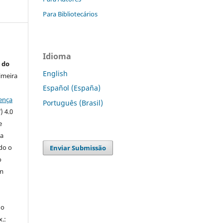
s
Para Bibliotecários
Idioma
 do
English
imeira
Español (España)
ença
Português (Brasil)
) 4.0
e
 a
ndo o
Enviar Submissão
o
m
do
x.: