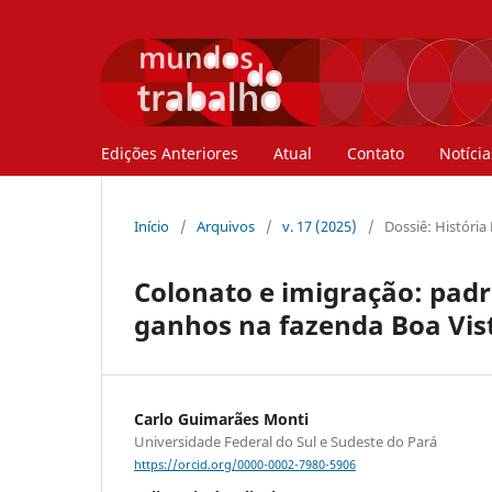
Edições Anteriores
Atual
Contato
Notícia
Início
/
Arquivos
/
v. 17 (2025)
/
Dossiê: História
Colonato e imigração: padr
ganhos na fazenda Boa Vist
Carlo Guimarães Monti
Universidade Federal do Sul e Sudeste do Pará
https://orcid.org/0000-0002-7980-5906