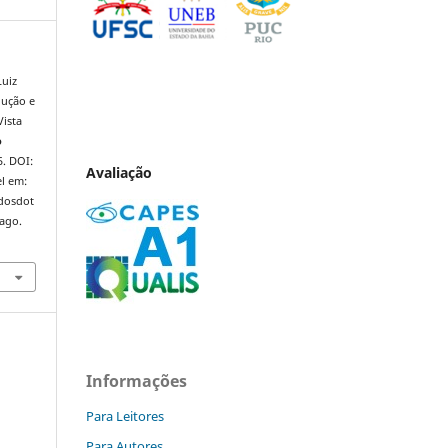
Luiz
dução e
Vista
o
5. DOI:
Avaliação
l em:
ndosdot
 ago.
Informações
Para Leitores
a
Para Autores