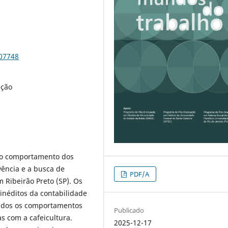
107748
ação
a o comportamento dos
vência e a busca de
PDF/A
 Ribeirão Preto (SP). Os
néditos da contabilidade
ados os comportamentos
Publicado
s com a cafeicultura.
2025-12-17