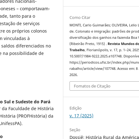
adores nacionais-
japoneses – comportavam-
ade, tanto para o
Como Citar
tação de serviços
MONTI, Carlo Guimarães; OLIVEIRA, Lelio 
tre os próprios colonos
de. Colonato e imigração: padrões de pro
 vinculadas à
diversificação dos ganhos na fazenda Boa 
(Ribeirão Preto, 1915) .
Revista Mundos d
e saldos diferenciados no
Trabalho
, Florianópolis, v. 17, p. 1–24, 202
e na possibilidade de
10.5007/1984-9222.2025.e107748. Disponíve
https://periodicos.ufsc.br/index.php/mu
rabalho/article/view/107748. Acesso em: 8
2026.
Fomatos de Citação
o Sul e Sudeste do Pará
Edição
 da Faculdade de História
v. 17 (2025)
stória (PROFHistória) da
UnifessPA).
Seção
lo
Dossiê: História Rural da Améric