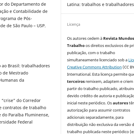
ssor do Departamento de
Latina: trabalhos e trabalhadore
̧ão e Contabilidade de
Programa de Pós-
Licença
de de São Paulo – USP.
Os autores cedem à
Revista Mundos
Trabalho
os direitos exclusivos de pr
publicação, com o trabalho
simultaneamente licenciado sob a
Lic
ao Brasil: trabalhadores
Creative Commons Attribution
(CC BY
ão de Mestrado
International. Esta licença permite qu
s Humanas da
terceiros
remixem, adaptem e criem
partir do trabalho publicado, atribui
devido crédito de autoria e publicaçã
 “crise” do Corredor
inicial neste periódico. Os
autores
tê
 e contratos de trabalho
autorização para assumir contratos
le do Paraíba Fluminense,
adicionais separadamente, para
ersidade Federal
distribuição não exclusiva da versão 
trabalho publicada neste periódico (e