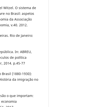
l Witzel. O sistema de
vre no Brasil: aspetos
onomia da Associação
omia, v.40. 2012.
iras. Rio de Janeiro:
epública. In: ABREU,
culos de política
er, 2014. p.45-77
Brasil (1880-1930):
História da imigração no
 são o que importam:
a economia