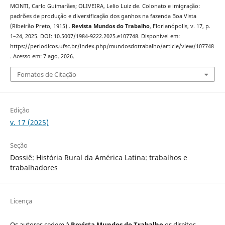
MONTI, Carlo Guimarães; OLIVEIRA, Lelio Luiz de. Colonato e imigração:
padrões de produção e diversificação dos ganhos na fazenda Boa Vista
(Ribeirão Preto, 1915) .
Revista Mundos do Trabalho
, Florianópolis, v. 17, p.
1–24, 2025. DOI: 10.5007/1984-9222.2025.e107748. Disponível em:
https://periodicos.ufsc.br/index.php/mundosdotrabalho/article/view/107748
. Acesso em: 7 ago. 2026.
Fomatos de Citação
Edição
v. 17 (2025)
Seção
Dossiê: História Rural da América Latina: trabalhos e
trabalhadores
Licença
Os autores cedem à
Revista Mundos do Trabalho
os direitos