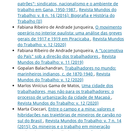
patrões": sindicatos, nacionalismo e o ambiente de
trabalho em Gana, 1950-1987
,
Revista Mundos do
Trabalho: v. 8 n. 16 (2016): Biografia e História do
Trabalho (II)
Fabiana Ribeiro de Andrade Junqueira,
O movimento
operário no interior paulista: uma análise das greves
gerais de 1917 e 1919 em Piracicaba
,
Revista Mundos
do Trabalho: v. 12 (2020)
Fabiana Ribeiro de Andrade Junqueira,
A "Locomotiva
do País" sob a direção dos trabalhadores
,
Revista
Mundos do Trabalho: v. 11 (2019)
Gopalan Balachandran,
Trabalhadores no mundo:
marinheiros indianos, c. de 1870-1940
,
Revista
Mundos do Trabalho: v. 12 (2020)
Marlos Vinícius Gama de Matos,
Uma cidade dos
trabalhadores, mas não para os trabalhadores: o
processo de urbanização da cidade de Macapá
,
Revista Mundos do Trabalho: v. 12 (2020)
Marta Cioccari,
Entre o campo e a mina: valores e
hibridações nas trajetórias de mineiros de carvão no
sul do Brasil
,
Revista Mundos do Trabalho: v. 7 n. 14
(2015): Os mineiros e o trabalho em mineração