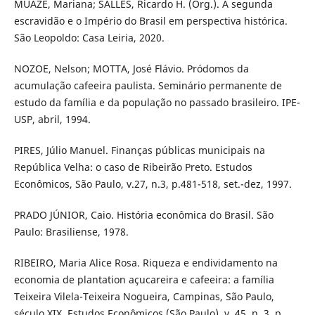
MUAZE, Mariana; SALLES, Ricardo H. (Org.). A segunda
escravidão e o Império do Brasil em perspectiva histórica.
São Leopoldo: Casa Leiria, 2020.
NOZOE, Nelson; MOTTA, José Flávio. Pródomos da
acumulação cafeeira paulista. Seminário permanente de
estudo da família e da população no passado brasileiro. IPE-
USP, abril, 1994.
PIRES, Júlio Manuel. Finanças públicas municipais na
República Velha: o caso de Ribeirão Preto. Estudos
Econômicos, São Paulo, v.27, n.3, p.481-518, set.-dez, 1997.
PRADO JÚNIOR, Caio. História econômica do Brasil. São
Paulo: Brasiliense, 1978.
RIBEIRO, Maria Alice Rosa. Riqueza e endividamento na
economia de plantation açucareira e cafeeira: a família
Teixeira Vilela-Teixeira Nogueira, Campinas, São Paulo,
século XIX. Estudos Econômicos (São Paulo), v. 45, n. 3, p.