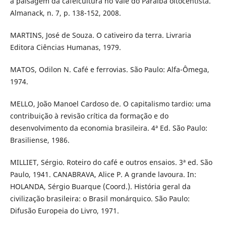
a paisagem da cafeicultura no Vale do Paraíba oitocentista.
Almanack, n. 7, p. 138-152, 2008.
MARTINS, José de Souza. O cativeiro da terra. Livraria
Editora Ciências Humanas, 1979.
MATOS, Odilon N. Café e ferrovias. São Paulo: Alfa-Ômega,
1974.
MELLO, João Manoel Cardoso de. O capitalismo tardio: uma
contribuição à revisão crítica da formação e do
desenvolvimento da economia brasileira. 4ª Ed. São Paulo:
Brasiliense, 1986.
MILLIET, Sérgio. Roteiro do café e outros ensaios. 3ª ed. São
Paulo, 1941. CANABRAVA, Alice P. A grande lavoura. In:
HOLANDA, Sérgio Buarque (Coord.). História geral da
civilização brasileira: o Brasil monárquico. São Paulo:
Difusão Europeia do Livro, 1971.