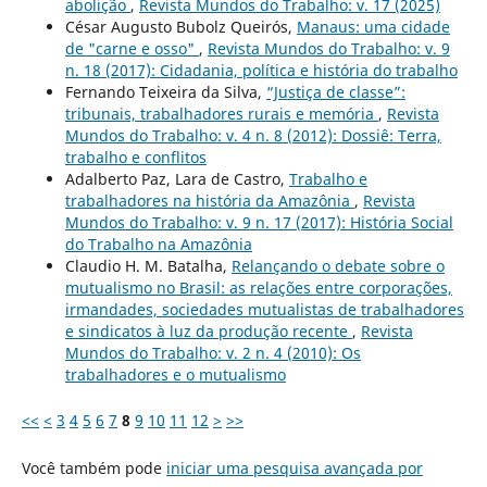
abolição
,
Revista Mundos do Trabalho: v. 17 (2025)
César Augusto Bubolz Queirós,
Manaus: uma cidade
de "carne e osso"
,
Revista Mundos do Trabalho: v. 9
n. 18 (2017): Cidadania, política e história do trabalho
Fernando Teixeira da Silva,
“Justiça de classe”:
tribunais, trabalhadores rurais e memória
,
Revista
Mundos do Trabalho: v. 4 n. 8 (2012): Dossiê: Terra,
trabalho e conflitos
Adalberto Paz, Lara de Castro,
Trabalho e
trabalhadores na história da Amazônia
,
Revista
Mundos do Trabalho: v. 9 n. 17 (2017): História Social
do Trabalho na Amazônia
Claudio H. M. Batalha,
Relançando o debate sobre o
mutualismo no Brasil: as relações entre corporações,
irmandades, sociedades mutualistas de trabalhadores
e sindicatos à luz da produção recente
,
Revista
Mundos do Trabalho: v. 2 n. 4 (2010): Os
trabalhadores e o mutualismo
<<
<
3
4
5
6
7
8
9
10
11
12
>
>>
Você também pode
iniciar uma pesquisa avançada por