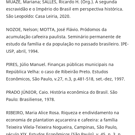
MUAZE, Mariana; SALLES, Ricardo H. (Org.). A segunda
escravidão e o Império do Brasil em perspectiva histórica.
São Leopoldo: Casa Leiria, 2020.
NOZOE, Nelson; MOTTA, José Flávio. Pródomos da
acumulação cafeeira paulista. Seminário permanente de
estudo da família e da população no passado brasileiro. IPE-
USP, abril, 1994.
PIRES, Júlio Manuel. Finanças públicas municipais na
República Velha: o caso de Ribeirão Preto. Estudos
Econômicos, São Paulo, v.27, n.3, p.481-518, set.-dez, 1997.
PRADO JÚNIOR, Caio. História econômica do Brasil. São
Paulo: Brasiliense, 1978.
RIBEIRO, Maria Alice Rosa. Riqueza e endividamento na
economia de plantation açucareira e cafeeira: a família
Teixeira Vilela-Teixeira Nogueira, Campinas, São Paulo,
século XIX. Estudos Econômicos (São Paulo), v. 45, n. 3, p.