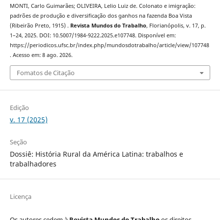
MONTI, Carlo Guimarães; OLIVEIRA, Lelio Luiz de. Colonato e imigração:
padrões de produção e diversificação dos ganhos na fazenda Boa Vista
(Ribeirão Preto, 1915) .
Revista Mundos do Trabalho
, Florianópolis, v. 17, p.
1–24, 2025. DOI: 10.5007/1984-9222.2025.e107748. Disponível em:
https://periodicos.ufsc.br/index.php/mundosdotrabalho/article/view/107748
. Acesso em: 8 ago. 2026.
Fomatos de Citação
Edição
v. 17 (2025)
Seção
Dossiê: História Rural da América Latina: trabalhos e
trabalhadores
Licença
Os autores cedem à
Revista Mundos do Trabalho
os direitos