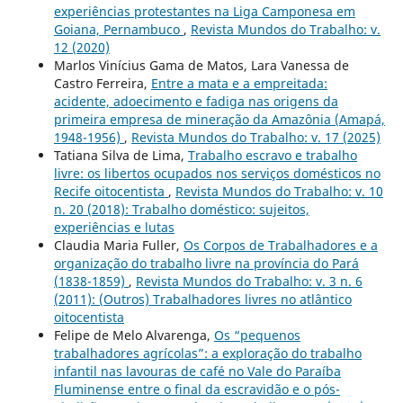
experiências protestantes na Liga Camponesa em
Goiana, Pernambuco
,
Revista Mundos do Trabalho: v.
12 (2020)
Marlos Vinícius Gama de Matos, Lara Vanessa de
Castro Ferreira,
Entre a mata e a empreitada:
acidente, adoecimento e fadiga nas origens da
primeira empresa de mineração da Amazônia (Amapá,
1948-1956)
,
Revista Mundos do Trabalho: v. 17 (2025)
Tatiana Silva de Lima,
Trabalho escravo e trabalho
livre: os libertos ocupados nos serviços domésticos no
Recife oitocentista
,
Revista Mundos do Trabalho: v. 10
n. 20 (2018): Trabalho doméstico: sujeitos,
experiências e lutas
Claudia Maria Fuller,
Os Corpos de Trabalhadores e a
organização do trabalho livre na província do Pará
(1838-1859)
,
Revista Mundos do Trabalho: v. 3 n. 6
(2011): (Outros) Trabalhadores livres no atlântico
oitocentista
Felipe de Melo Alvarenga,
Os “pequenos
trabalhadores agrícolas”: a exploração do trabalho
infantil nas lavouras de café no Vale do Paraíba
Fluminense entre o final da escravidão e o pós-