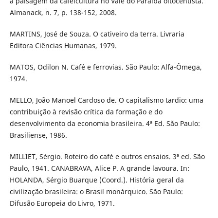
a paisagem da cafeicultura no Vale do Paraíba oitocentista.
Almanack, n. 7, p. 138-152, 2008.
MARTINS, José de Souza. O cativeiro da terra. Livraria
Editora Ciências Humanas, 1979.
MATOS, Odilon N. Café e ferrovias. São Paulo: Alfa-Ômega,
1974.
MELLO, João Manoel Cardoso de. O capitalismo tardio: uma
contribuição à revisão crítica da formação e do
desenvolvimento da economia brasileira. 4ª Ed. São Paulo:
Brasiliense, 1986.
MILLIET, Sérgio. Roteiro do café e outros ensaios. 3ª ed. São
Paulo, 1941. CANABRAVA, Alice P. A grande lavoura. In:
HOLANDA, Sérgio Buarque (Coord.). História geral da
civilização brasileira: o Brasil monárquico. São Paulo:
Difusão Europeia do Livro, 1971.