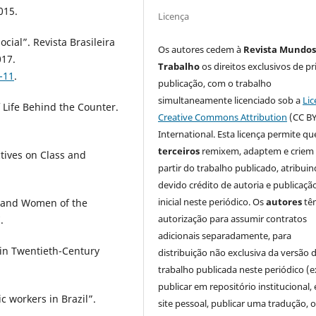
015.
Licença
ocial”. Revista Brasileira
Os autores cedem à
Revista Mundos
017.
Trabalho
os direitos exclusivos de pr
-11
.
publicação, com o trabalho
simultaneamente licenciado sob a
Lic
f Life Behind the Counter.
Creative Commons Attribution
(CC BY
International. Esta licença permite qu
terceiros
remixem, adaptem e criem
tives on Class and
partir do trabalho publicado, atribui
devido crédito de autoria e publicaçã
inicial neste periódico. Os
autores
tê
n and Women of the
autorização para assumir contratos
.
adicionais separadamente, para
 in Twentieth-Century
distribuição não exclusiva da versão 
trabalho publicada neste periódico (e
publicar em repositório institucional,
 workers in Brazil”.
site pessoal, publicar uma tradução, 