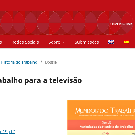
s
Redes Sociais
Sobre
Submissões
e História do Trabalho
/
Dossiê
abalho para a televisão
0n19p17