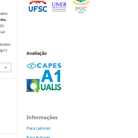
balho
alho
,
DOI:
vel
ndosdot
9p17.
Avaliação
Informações
Para Leitores
Para Autores