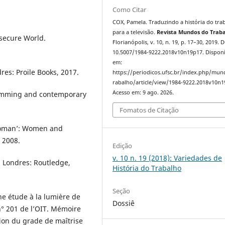
Como Citar
COX, Pamela. Traduzindo a história do tra
para a televisão.
Revista Mundos do Trab
secure World.
Florianópolis, v. 10, n. 19, p. 17–30, 2019. 
10.5007/1984-9222.2018v10n19p17. Disponí
em:
es: Proile Books, 2017.
https://periodicos.ufsc.br/index.php/mu
rabalho/article/view/1984-9222.2018v10n1
Acesso em: 9 ago. 2026.
ramming and contemporary
Fomatos de Citação
 woman’: Women and
 2008.
Edição
v. 10 n. 19 (2018): Variedades de
e. Londres: Routledge,
História do Trabalho
Seção
ne étude à la lumière de
Dossiê
° 201 de l’OIT. Mémoire
tion du grade de maîtrise