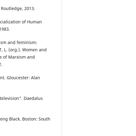
: Routledge, 2013.
ialization of Human
 1983.
ism and feminism:
, L. (org.). Women and
ge of Marxism and
2.
nt. Gloucester: Alan
television”. Daedalus
king Black. Boston: South