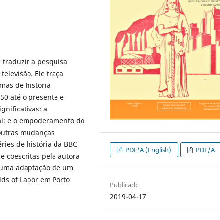
e traduzir a pesquisa
elevisão. Ele traça
as de história
50 até o presente e
nificativas: a
al; e o empoderamento do
e outras mudanças
ries de história da BBC
PDF/A (English)
PDF/A
e coescritas pela autora
 é uma adaptação de um
lds of Labor em Porto
Publicado
2019-04-17