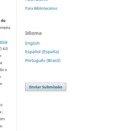
Para Bibliotecários
 do
imeira
Idioma
ença
English
) 4.0
Español (España)
e
Português (Brasil)
 a
ndo o
o
m
Enviar Submissão
do
x.:
 em
ou