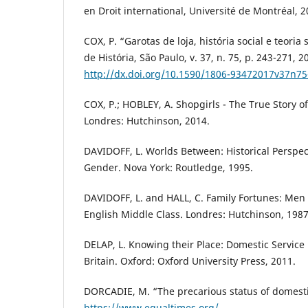
en Droit international, Université de Montréal, 2
COX, P. “Garotas de loja, história social e teoria s
de História, São Paulo, v. 37, n. 75, p. 243-271, 2
http://dx.doi.org/10.1590/1806-93472017v37n75
COX, P.; HOBLEY, A. Shopgirls - The True Story o
Londres: Hutchinson, 2014.
DAVIDOFF, L. Worlds Between: Historical Perspec
Gender. Nova York: Routledge, 1995.
DAVIDOFF, L. and HALL, C. Family Fortunes: Me
English Middle Class. Londres: Hutchinson, 1987
DELAP, L. Knowing their Place: Domestic Service
Britain. Oxford: Oxford University Press, 2011.
DORCADIE, M. “The precarious status of domestic
https://www.equaltimes.org/
.