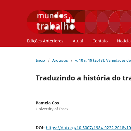
Edições Anteriores
Atual
Contato
Notícia
Início
/
Arquivos
/
v. 10 n. 19 (2018): Variedades d
Traduzindo a história do tr
Pamela Cox
University of Essex
DOI:
https://doi.org/10.5007/1984-9222.2018v1