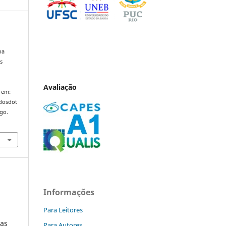
ha
s
Avaliação
 em:
ndosdot
ago.
Informações
Para Leitores
nas
Para Autores