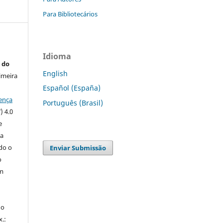
Para Bibliotecários
Idioma
 do
English
imeira
Español (España)
ença
Português (Brasil)
) 4.0
e
 a
ndo o
Enviar Submissão
o
m
do
x.: