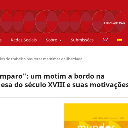
s
Redes Sociais
Sobre
Submissões
os do trabalho nas rotas marítimas da liberdade
amparo": um motim a bordo na
sa do século XVIII e suas motivaçõe