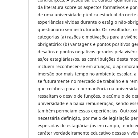
da literatura sobre os aspectos formativos e p
de uma universidade pública estadual do norte 
experiências vividas durante o estágio não-obrig
questionário semiestruturado. Os resultados, or
categorias (a) razões e motivações para a vivênc
obrigatório; (b) vantagens e pontos positivos ger
desafios e pontos negativos gerados pela vivên
as/os estagiárias/os, as contribuições desta mo
incluem reconhecer-se em atuação, o aprimoram
imersão por mais tempo no ambiente escolar, a p
se futuramente no mercado de trabalho e a re
que colabora para a permanência na universida
ressaltam o desvio de funções, o acúmulo de d
universidade e a baixa remuneração, sendo ess
também permeiam essas experiências. Outrossi
necessária definição, por meio de legislação per
esperadas de estagiárias/os em campo, tendo em
caráter verdadeiramente educativo dessas vivê