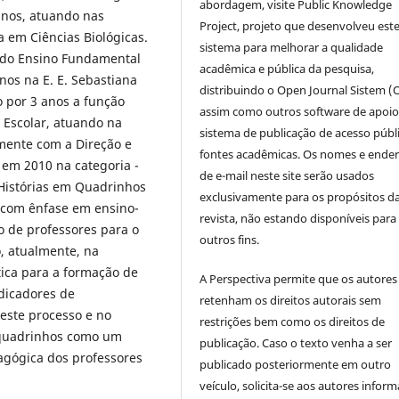
abordagem, visite Public Knowledge
anos, atuando nas
Project, projeto que desenvolveu est
a em Ciências Biológicas.
sistema para melhorar a qualidade
s do Ensino Fundamental
acadêmica e pública da pesquisa,
nos na E. E. Sebastiana
distribuindo o Open Journal Sistem (
o por 3 anos a função
assim como outros software de apoio
Escolar, atuando na
sistema de publicação de acesso públ
mente com a Direção e
fontes acadêmicas. Os nomes e ende
 em 2010 na categoria -
de e-mail neste site serão usados
Histórias em Quadrinhos
exclusivamente para os propósitos d
, com ênfase em ensino-
revista, não estando disponíveis para
o de professores para o
outros fins.
o, atualmente, na
tica para a formação de
A Perspectiva permite que os autores
dicadores de
retenham os direitos autorais sem
deste processo e no
restrições bem como os direitos de
 quadrinhos como um
publicação. Caso o texto venha a ser
dagógica dos professores
publicado posteriormente em outro
veículo, solicita-se aos autores inform