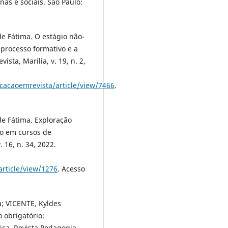
as e sociais. São Paulo:
e Fátima. O estágio não-
 processo formativo e a
sta, Marília, v. 19, n. 2,
ucacaoemrevista/article/view/7466
.
e Fátima. Exploração
io em cursos de
. 16, n. 34, 2022.
rticle/view/1276
. Acesso
a; VICENTE, Kyldes
o obrigatório:
ica. Revista Pedagogia