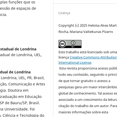
iplas funções que os
ressão de espaços de
Licença
ncia.
Copyright (c) 2025 Heloísa Alves Mart
Rocha, Mariana Vaitiekunas Pizarro
Estadual de Londrina
Este trabalho está licenciado sob um
adual de Londrina, UEL,
licença
Creative Commons Attribution
International License
.
Esta revista proporciona acesso públi
adual de Londrina
todo seu conteúdo, seguindo o princí
Londrina, UEL, PR, Brasil,
de que tornar gratuito o acesso a
ção, Comunicação e Artes
pesquisas gera um maior intercâmbi
ogia. Doutora em
global de conhecimento. Tal acesso e
 Graduação em Educação
associado a um crescimento da leitur
SP de Bauru/SP, Brasil.
citação do trabalho de um autor. Par
 Universidade. Foi
maiores informações sobre esta
, Ciência e Tecnologia do