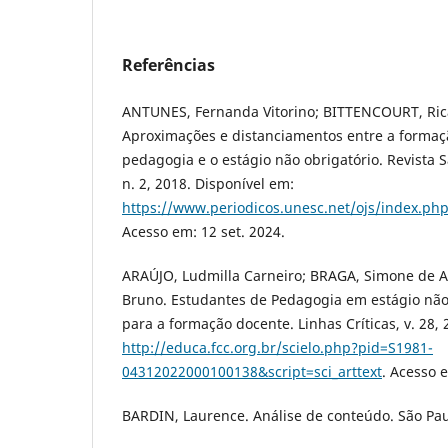
Referências
ANTUNES, Fernanda Vitorino; BITTENCOURT, Rica
Aproximações e distanciamentos entre a forma
pedagogia e o estágio não obrigatório. Revista S
n. 2, 2018. Disponível em:
https://www.periodicos.unesc.net/ojs/index.ph
Acesso em: 12 set. 2024.
ARAÚJO, Ludmilla Carneiro; BRAGA, Simone de 
Bruno. Estudantes de Pedagogia em estágio não 
para a formação docente. Linhas Críticas, v. 28,
http://educa.fcc.org.br/scielo.php?pid=S1981-
04312022000100138&script=sci_arttext
. Acesso 
BARDIN, Laurence. Análise de conteúdo. São Paul