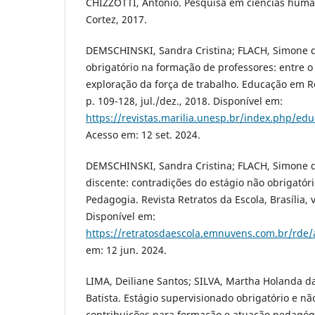
CHIZZOTTI, Antonio. Pesquisa em ciências human
Cortez, 2017.
DEMSCHINSKI, Sandra Cristina; FLACH, Simone d
obrigatório na formação de professores: entre o
exploração da força de trabalho. Educação em Revi
p. 109-128, jul./dez., 2018. Disponível em:
https://revistas.marilia.unesp.br/index.php/ed
Acesso em: 12 set. 2024.
DEMSCHINSKI, Sandra Cristina; FLACH, Simone d
discente: contradições do estágio não obrigatór
Pedagogia. Revista Retratos da Escola, Brasília, v
Disponível em:
https://retratosdaescola.emnuvens.com.br/rde/a
em: 12 jun. 2024.
LIMA, Deiliane Santos; SILVA, Martha Holanda d
Batista. Estágio supervisionado obrigatório e nã
contribuições para formação e atuação pedagóg