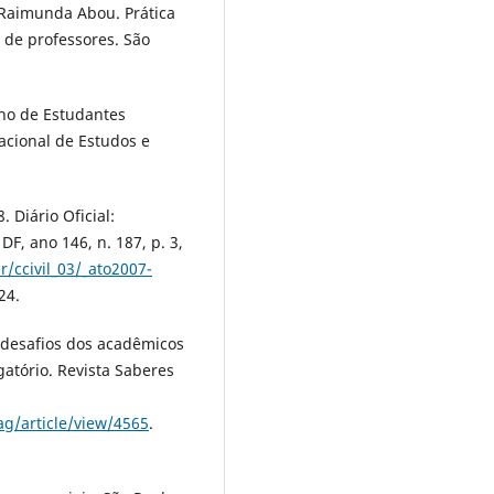
Raimunda Abou. Prática
 de professores. São
ho de Estudantes
Nacional de Estudos e
 Diário Oficial:
DF, ano 146, n. 187, p. 3,
r/ccivil_03/_ato2007-
24.
desafios dos acadêmicos
atório. Revista Saberes
ag/article/view/4565
.