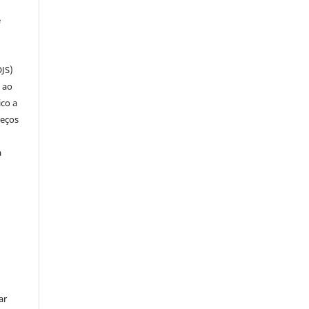
e
OJS)
 ao
ico a
reços
a
ar