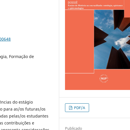
100648
ogia, Formação de
ências do estágio
PDF/A
o para as/os futuras/os
adas pelas/os estudantes
s contribuições e
Publicado
o, apresenta considerações