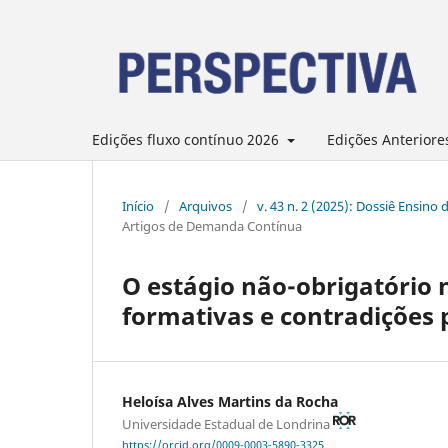
Edições fluxo contínuo 2026
Edições Anteriore
Início
/
Arquivos
/
v. 43 n. 2 (2025): Dossiê Ensino
Artigos de Demanda Contínua
O estágio não-obrigatório 
formativas e contradições 
Heloísa Alves Martins da Rocha
Universidade Estadual de Londrina
https://orcid.org/0009-0003-5890-3325