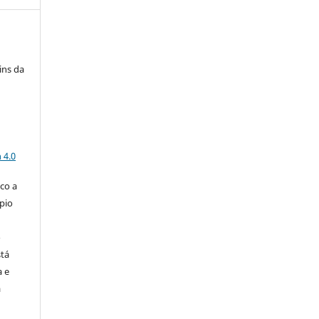
ins da
a
 4.0
co a
pio
o
stá
a e
a