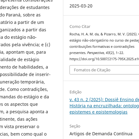
2025-03-20
onderações de estudantes
do Paraná, sobre as
atório a partir de um
Como Citar
ganizados a partir das
Rocha, H. A. M. da, & Pizarro, M. V. (2025).
ia do estágio não-
estágio não-obrigatório no curso de peda
ados pela vivência; e (c)
contribuições formativas e contradições
cia, apontam que, para
presentes.
Perspectiva
,
43
(2), 1–22.
dalidade de estágio
https://doi.org/10.5007/2175-795X.2025.e
ento de habilidades, a
Fomatos de Citação
ossibilidade de inserir-
muneração temporária,
de. Como contradições,
Edição
emandas do estágio e da
v. 43 n. 2 (2025): Dossiê Ensino d
es os aspectos que
História na encruzilhada: ontolog
m, a pesquisa aponta a
epistemes e epistemologias
tinente, das ações
Seção
 vista preservar o
Artigos de Demanda Contínua
ncias, bem como qual o