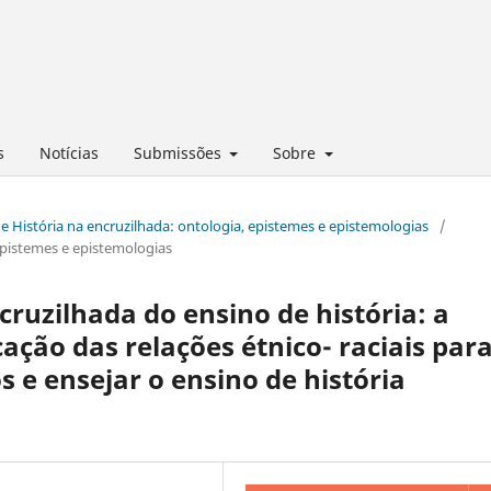
s
Notícias
Submissões
Sobre
 de História na encruzilhada: ontologia, epistemes e epistemologias
/
 epistemes e epistemologias
ruzilhada do ensino de história: a
ação das relações étnico- raciais par
 e ensejar o ensino de história