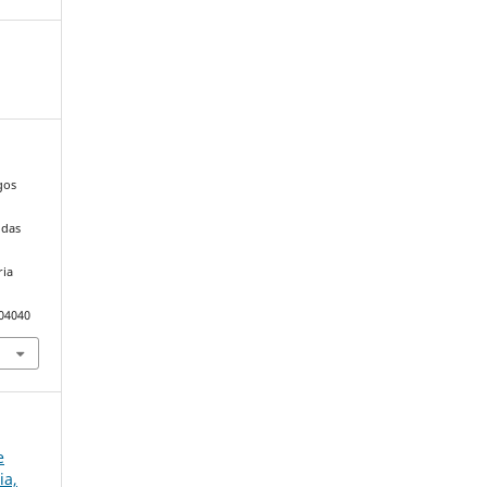
ogos
 das
ria
104040
e
ia,