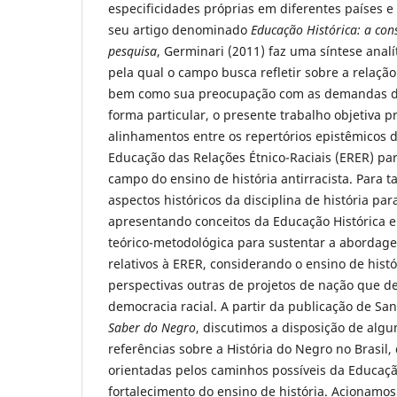
especificidades próprias em diferentes países 
seu artigo denominado
Educação Histórica: a co
pesquisa
, Germinari (2011) faz uma síntese analí
pela qual o campo busca refletir sobre a relaçã
bem como sua preocupação com as demandas do 
forma particular, o presente trabalho objetiva p
alinhamentos entre os repertórios epistêmicos d
Educação das Relações Étnico-Raciais (ERER) pa
campo do ensino de história antirracista. Para 
aspectos históricos da disciplina de história par
apresentando conceitos da Educação Histórica
teórico-metodológica para sustentar a aborda
relativos à ERER, considerando o ensino de hist
perspectivas outras de projetos de nação que 
democracia racial. A partir da publicação de Sant
Saber do Negro
, discutimos a disposição de algu
referências sobre a História do Negro no Brasil
orientadas pelos caminhos possíveis da Educação
fortalecimento do ensino de história. Acionamos