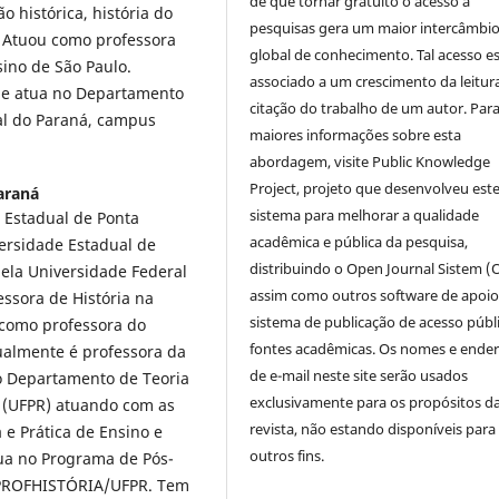
de que tornar gratuito o acesso a
o histórica, história do
pesquisas gera um maior intercâmbi
a. Atuou como professora
global de conhecimento. Tal acesso e
sino de São Paulo.
associado a um crescimento da leitur
 e atua no Departamento
citação do trabalho de um autor. Par
al do Paraná, campus
maiores informações sobre esta
abordagem, visite Public Knowledge
Project, projeto que desenvolveu est
araná
sistema para melhorar a qualidade
 Estadual de Ponta
acadêmica e pública da pesquisa,
ersidade Estadual de
distribuindo o Open Journal Sistem (
ela Universidade Federal
assim como outros software de apoio
essora de História na
sistema de publicação de acesso públ
 como professora do
fontes acadêmicas. Os nomes e ende
tualmente é professora da
de e-mail neste site serão usados
no Departamento de Teoria
exclusivamente para os propósitos d
o (UFPR) atuando com as
revista, não estando disponíveis para
 e Prática de Ensino e
outros fins.
ua no Programa de Pós-
 PROFHISTÓRIA/UFPR. Tem