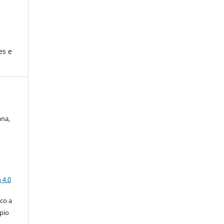
es e
ana,
a
 4.0
co a
pio