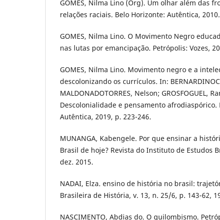
GOMES, Nilma Lino (Org). Um olhar além das fro
relações raciais. Belo Horizonte: Autêntica, 2010.
GOMES, Nilma Lino. O Movimento Negro educado
nas lutas por emancipação. Petrópolis: Vozes, 20
GOMES, Nilma Lino. Movimento negro e a intele
descolonizando os currículos. In: BERNARDINO­C
MALDONADO­TORRES, Nelson; GROSFOGUEL, Ram
Descolonialidade e pensamento afrodiaspórico. B
Autêntica, 2019, p. 223-246.
MUNANGA, Kabengele. Por que ensinar a históri
Brasil de hoje? Revista do Instituto de Estudos Br
dez. 2015.
NADAI, Elza. ensino de história no brasil: trajetó
Brasileira de História, v. 13, n. 25/6, p. 143-62, 1
NASCIMENTO, Abdias do. O quilombismo. Petrópo