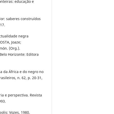
nteiras: educação e
r: saberes construídos
17.
ctualidade negra
OSTA, Joaze;
ón. (Org.).
elo Horizonte: Editora
a da África e do negro no
asileiros, n. 62, p. 20-31,
ria e perspectiva. Revista
993.
lis: Vozes, 1980.