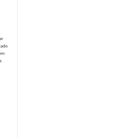
ar
cado
bem
s