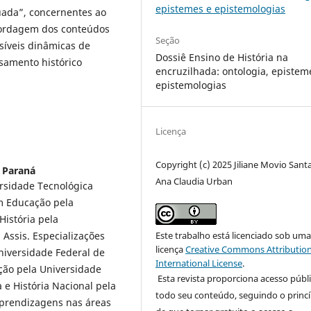
epistemes e epistemologias
tuada”, concernentes ao
bordagem dos conteúdos
Seção
síveis dinâmicas de
Dossiê Ensino de História na
samento histórico
encruzilhada: ontologia, epistem
epistemologias
Licença
Copyright (c) 2025 Jiliane Movio Sant
 Paraná
Ana Claudia Urban
rsidade Tecnológica
m Educação pela
istória pela
Este trabalho está licenciado sob um
Assis. Especializações
licença
Creative Commons Attribution
niversidade Federal de
International License
.
ão pela Universidade
Esta revista proporciona acesso públi
 e História Nacional pela
todo seu conteúdo, seguindo o princí
Aprendizagens nas áreas