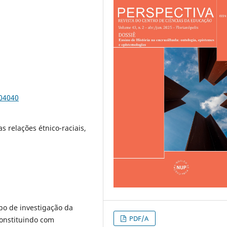
104040
s relações étnico-raciais,
mpo de investigação da
PDF/A
constituindo com