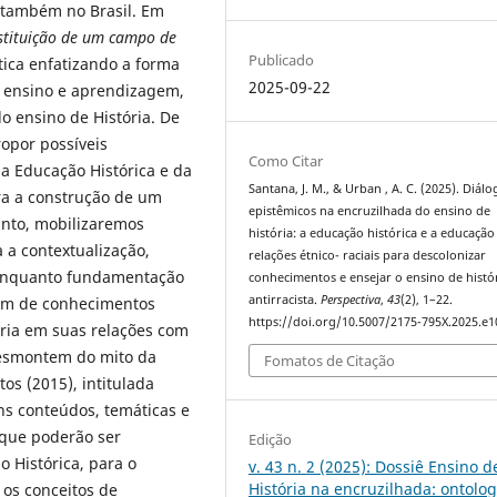
e também no Brasil. Em
nstituição de um campo de
Publicado
tica enfatizando a forma
2025-09-22
o ensino e aprendizagem,
ensino de História. De
ropor possíveis
Como Citar
a Educação Histórica e da
Santana, J. M., & Urban , A. C. (2025). Diál
ra a construção de um
epistêmicos na encruzilhada do ensino de
tanto, mobilizaremos
história: a educação histórica e a educação
a a contextualização,
relações étnico- raciais para descolonizar
 enquanto fundamentação
conhecimentos e ensejar o ensino de histó
antirracista.
Perspectiva
,
43
(2), 1–22.
gem de conhecimentos
https://doi.org/10.5007/2175-795X.2025.e
ória em suas relações com
desmontem do mito da
Fomatos de Citação
os (2015), intitulada
ns conteúdos, temáticas e
, que poderão ser
Edição
 Histórica, para o
v. 43 n. 2 (2025): Dossiê Ensino d
História na encruzilhada: ontolog
 os conceitos de