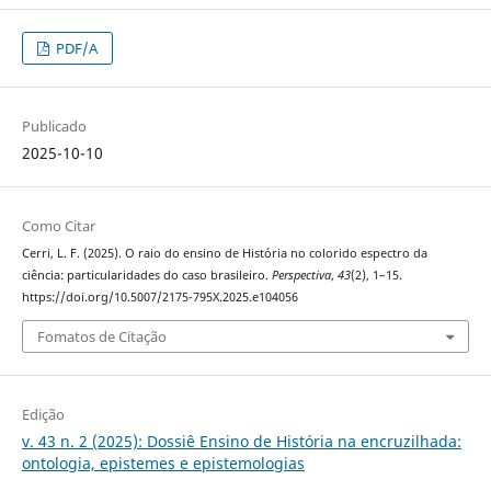
PDF/A
Publicado
2025-10-10
Como Citar
Cerri, L. F. (2025). O raio do ensino de História no colorido espectro da
ciência: particularidades do caso brasileiro.
Perspectiva
,
43
(2), 1–15.
https://doi.org/10.5007/2175-795X.2025.e104056
Fomatos de Citação
Edição
v. 43 n. 2 (2025): Dossiê Ensino de História na encruzilhada:
ontologia, epistemes e epistemologias