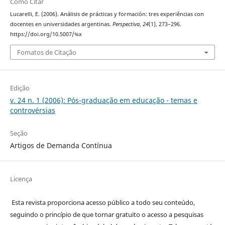
Como Citar
Lucarelli, E. (2006). Análisis de prácticas y formación: tres experiências con
docentes en universidades argentinas.
Perspectiva
,
24
(1), 273–296.
https://doi.org/10.5007/%x
Fomatos de Citação
Edição
v. 24 n. 1 (2006): Pós-graduação em educação - temas e
controvérsias
Seção
Artigos de Demanda Contínua
Licença
Esta revista proporciona acesso público a todo seu conteúdo,
seguindo o princípio de que tornar gratuito o acesso a pesquisas