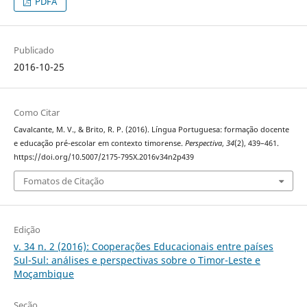
PDFA
Publicado
2016-10-25
Como Citar
Cavalcante, M. V., & Brito, R. P. (2016). Língua Portuguesa: formação docente
e educação pré-escolar em contexto timorense.
Perspectiva
,
34
(2), 439–461.
https://doi.org/10.5007/2175-795X.2016v34n2p439
Fomatos de Citação
Edição
v. 34 n. 2 (2016): Cooperações Educacionais entre países
Sul-Sul: análises e perspectivas sobre o Timor-Leste e
Moçambique
Seção