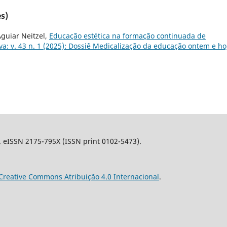
s)
Aguiar Neitzel,
Educação estética na formação continuada de
va: v. 43 n. 1 (2025): Dossiê Medicalização da educação ontem e ho
l. eISSN 2175-795X (ISSN print 0102-5473).
Creative Commons Atribuição 4.0 Internacional
.