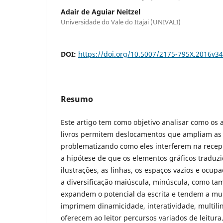
Adair de Aguiar Neitzel
Universidade do Vale do Itajai (UNIVALI)
DOI:
https://doi.org/10.5007/2175-795X.2016v3
Resumo
Este artigo tem como objetivo analisar como os 
livros permitem deslocamentos que ampliam as p
problematizando como eles interferem na recep
a hipótese de que os elementos gráficos tradu
ilustrações, as linhas, os espaços vazios e ocupad
a diversificação maiúscula, minúscula, como t
expandem o potencial da escrita e tendem a mult
imprimem dinamicidade, interatividade, multilin
oferecem ao leitor percursos variados de leitura