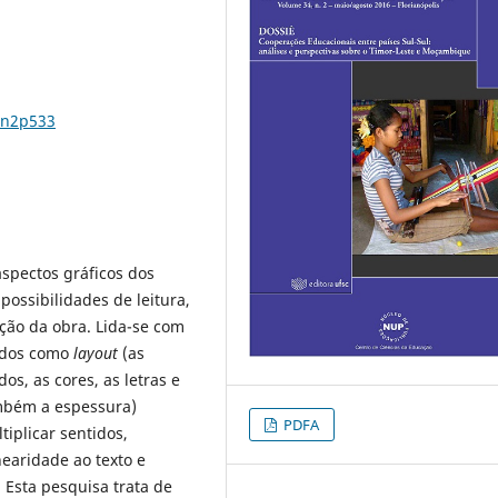
4n2p533
aspectos gráficos dos
ossibilidades de leitura,
ção da obra. Lida-se com
zidos como
layout
(as
os, as cores, as letras e
ambém a espessura)
PDFA
iplicar sentidos,
earidade ao texto e
. Esta pesquisa trata de