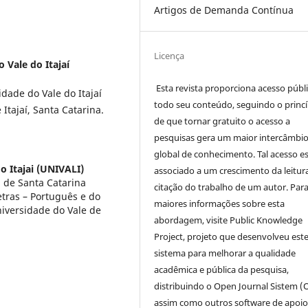
Artigos de Demanda Contínua
Licença
 Vale do Itajaí
Esta revista proporciona acesso públi
ade do Vale do Itajaí
todo seu conteúdo, seguindo o princí
Itajaí, Santa Catarina.
de que tornar gratuito o acesso a
pesquisas gera um maior intercâmbi
global de conhecimento. Tal acesso e
o Itajai (UNIVALI)
associado a um crescimento da leitur
 de Santa Catarina
citação do trabalho de um autor. Par
tras – Português e do
maiores informações sobre esta
versidade do Vale de
abordagem, visite Public Knowledge
Project, projeto que desenvolveu est
sistema para melhorar a qualidade
acadêmica e pública da pesquisa,
distribuindo o Open Journal Sistem (
assim como outros software de apoio