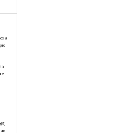
co a
pio
o
stá
a e
a
e
OJS)
 ao