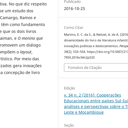
Publicado
iva. No que diz respeito
2016-10-25
-se um estudo dos
, Camargo, Ramos e
os têm como fundamento
Como Citar
 que os dois livros
Martins, E. C. da S., & Neitzel, A. de A. (2016
Gaiman,
e
O menino que
dinamicidade do livro de literatura infantil
 promovem um diálogo
inovações poéticas e deslocamentos.
Perspe
 compõem o
layout
,
34
(2), 533–554. https://doi.org/10.5007/21
795X.2016v34n2p533
tístico. Por meio das
lizados gera inovações
Fomatos de Citação
a concepção de livro
Edição
v. 34 n. 2 (2016): Cooperações
Educacionais entre países Sul-Sul
análises e perspectivas sobre o 
Leste e Moçambique
Seção