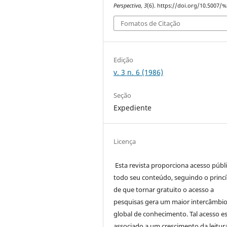
Perspectiva
,
3
(6). https://doi.org/10.5007/%
Fomatos de Citação
Edição
v. 3 n. 6 (1986)
Seção
Expediente
Licença
Esta revista proporciona acesso públi
todo seu conteúdo, seguindo o princí
de que tornar gratuito o acesso a
pesquisas gera um maior intercâmbi
global de conhecimento. Tal acesso e
associado a um crescimento da leitur