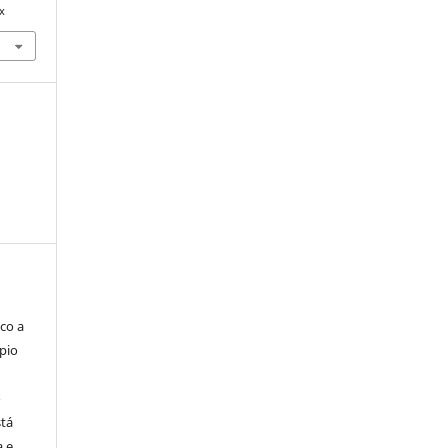
x
co a
pio
o
stá
a e