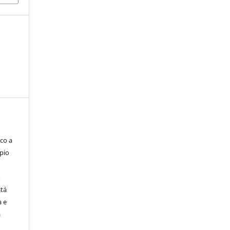
co a
pio
o
stá
a e
a