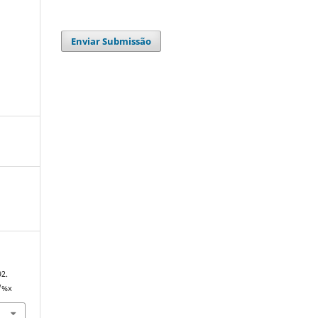
Enviar Submissão
92.
7/%x