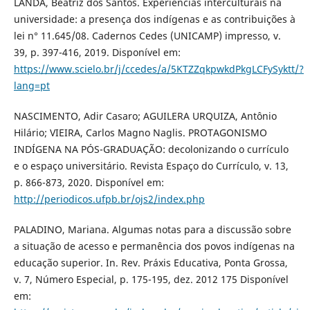
LANDA, Beatriz dos Santos. Experiências interculturais na
universidade: a presença dos indígenas e as contribuições à
lei n° 11.645/08. Cadernos Cedes (UNICAMP) impresso, v.
39, p. 397-416, 2019. Disponível em:
https://www.scielo.br/j/ccedes/a/5KTZZqkpwkdPkgLCFySyktt/?
lang=pt
NASCIMENTO, Adir Casaro; AGUILERA URQUIZA, Antônio
Hilário; VIEIRA, Carlos Magno Naglis. PROTAGONISMO
INDÍGENA NA PÓS-GRADUAÇÃO: decolonizando o currículo
e o espaço universitário. Revista Espaço do Currículo, v. 13,
p. 866-873, 2020. Disponível em:
http://periodicos.ufpb.br/ojs2/index.php
PALADINO, Mariana. Algumas notas para a discussão sobre
a situação de acesso e permanência dos povos indígenas na
educação superior. In. Rev. Práxis Educativa, Ponta Grossa,
v. 7, Número Especial, p. 175-195, dez. 2012 175 Disponível
em: