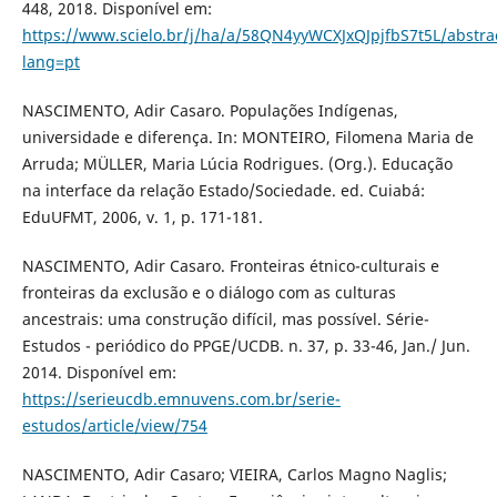
448, 2018. Disponível em:
https://www.scielo.br/j/ha/a/58QN4yyWCXJxQJpjfbS7t5L/abstra
lang=pt
NASCIMENTO, Adir Casaro. Populações Indígenas,
universidade e diferença. In: MONTEIRO, Filomena Maria de
Arruda; MÜLLER, Maria Lúcia Rodrigues. (Org.). Educação
na interface da relação Estado/Sociedade. ed. Cuiabá:
EduUFMT, 2006, v. 1, p. 171-181.
NASCIMENTO, Adir Casaro. Fronteiras étnico-culturais e
fronteiras da exclusão e o diálogo com as culturas
ancestrais: uma construção difícil, mas possível. Série-
Estudos - periódico do PPGE/UCDB. n. 37, p. 33-46, Jan./ Jun.
2014. Disponível em:
https://serieucdb.emnuvens.com.br/serie-
estudos/article/view/754
NASCIMENTO, Adir Casaro; VIEIRA, Carlos Magno Naglis;