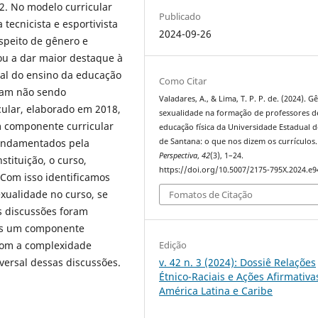
2. No modelo curricular
Publicado
ecnicista e esportivista
2024-09-26
speito de gênero e
ou a dar maior destaque à
gral do ensino da educação
Como Citar
nuam não sendo
Valadares, A., & Lima, T. P. P. de. (2024). G
cular, elaborado em 2018,
sexualidade na formação de professores d
 componente curricular
educação física da Universidade Estadual d
fundamentados pela
de Santana: o que nos dizem os currículos.
Perspectiva
,
42
(3), 1–24.
tituição, o curso,
https://doi.org/10.5007/2175-795X.2024.e
 Com isso identificamos
xualidade no curso, se
Fomatos de Citação
s discussões foram
nas um componente
 com a complexidade
Edição
ersal dessas discussões.
v. 42 n. 3 (2024): Dossiê Relações
Étnico-Raciais e Ações Afirmativa
América Latina e Caribe