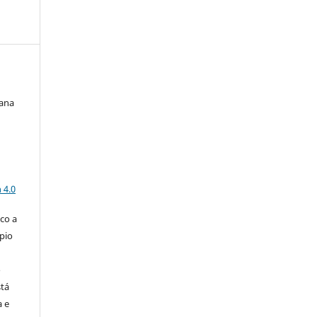
iana
a
 4.0
co a
pio
o
stá
a e