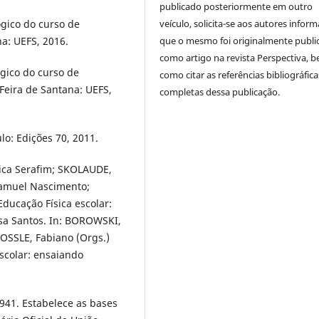
publicado posteriormente em outro
ógico do curso de
veículo, solicita-se aos autores inform
na: UEFS, 2016.
que o mesmo foi originalmente publi
como artigo na revista Perspectiva, 
ógico do curso de
como citar as referências bibliográfica
Feira de Santana: UEFS,
completas dessa publicação.
o: Edições 70, 2011.
ica Serafim; SKOLAUDE,
Samuel Nascimento;
ducação Física escolar:
usa Santos. In: BOROWSKI,
OSSLE, Fabiano (Orgs.)
escolar: ensaiando
1941. Estabelece as bases