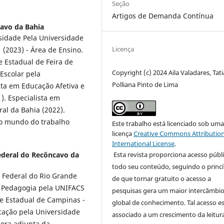
Seção
Artigos de Demanda Contínua
avo da Bahia
rsidade Pela Universidade
Licença
 (2023) - Área de Ensino.
e Estadual de Feira de
Copyright (c) 2024 Aila Valadares, Tat
Escolar pela
Polliana Pinto de Lima
ta em Educação Afetiva e
. Especialista em
ral da Bahia (2022).
 o mundo do trabalho
Este trabalho está licenciado sob um
licença
Creative Commons Attribution
International License
.
ederal do Recôncavo da
Esta revista proporciona acesso públi
todo seu conteúdo, seguindo o princí
 Federal do Rio Grande
de que tornar gratuito o acesso a
em Pedagogia pela UNIFACS
pesquisas gera um maior intercâmbi
e Estadual de Campinas -
global de conhecimento. Tal acesso e
cação pela Universidade
associado a um crescimento da leitur
sora adjunta da