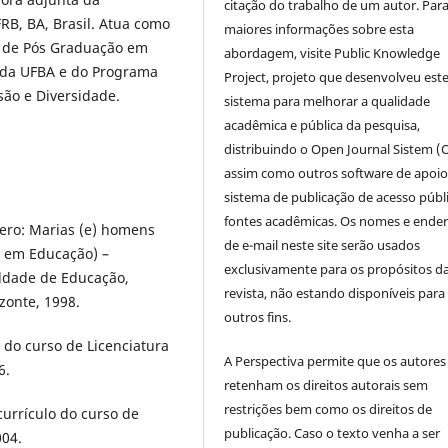
citação do trabalho de um autor. Par
RB, BA, Brasil. Atua como
maiores informações sobre esta
 de Pós Graduação em
abordagem, visite Public Knowledge
 da UFBA e do Programa
Project, projeto que desenvolveu est
são e Diversidade.
sistema para melhorar a qualidade
acadêmica e pública da pesquisa,
distribuindo o Open Journal Sistem (
assim como outros software de apoio
sistema de publicação de acesso públ
fontes acadêmicas. Os nomes e ende
ro: Marias (e) homens
de e-mail neste site serão usados
o em Educação) –
exclusivamente para os propósitos d
ldade de Educação,
revista, não estando disponíveis para
zonte, 1998.
outros fins.
 do curso de Licenciatura
A Perspectiva permite que os autores
6.
retenham os direitos autorais sem
restrições bem como os direitos de
currículo do curso de
publicação. Caso o texto venha a ser
004.