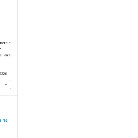
ênero e
e
e Feira
94226
s na