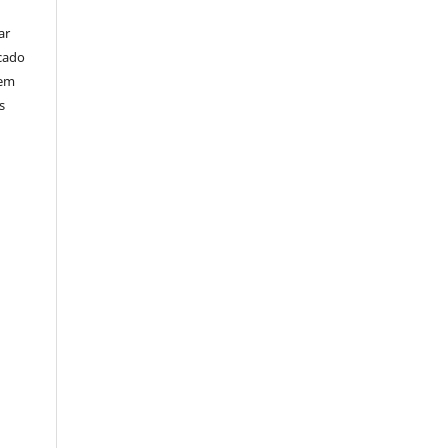
ar
cado
bem
s