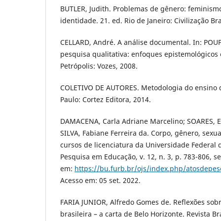
BUTLER, Judith. Problemas de gênero: feminism
identidade. 21. ed. Rio de Janeiro: Civilização Bra
CELLARD, André. A análise documental. In: POUPA
pesquisa qualitativa: enfoques epistemológicos
Petrópolis: Vozes, 2008.
COLETIVO DE AUTORES. Metodologia do ensino de
Paulo: Cortez Editora, 2014.
DAMACENA, Carla Adriane Marcelino; SOARES, E
SILVA, Fabiane Ferreira da. Corpo, gênero, sexua
cursos de licenciatura da Universidade Federal
Pesquisa em Educação, v. 12, n. 3, p. 783-806, se
em:
https://bu.furb.br/ojs/index.php/atosdepes
Acesso em: 05 set. 2022.
FARIA JUNIOR, Alfredo Gomes de. Reflexões sobr
brasileira – a carta de Belo Horizonte. Revista Br