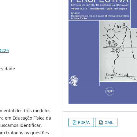
94226
ersidade
umental dos três modelos
ura em Educação Física da
PDF/A
XML
uscamos identificar,
ram tratadas as questões