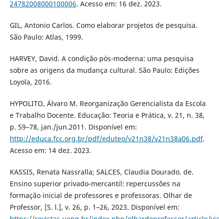
24782008000100006
. Acesso em: 16 dez. 2023.
GIL, Antonio Carlos. Como elaborar projetos de pesquisa.
São Paulo: Atlas, 1999.
HARVEY, David. A condição pós-moderna: uma pesquisa
sobre as origens da mudança cultural. São Paulo: Edições
Loyola, 2016.
HYPOLITO, Álvaro M. Reorganização Gerencialista da Escola
e Trabalho Docente. Educação: Teoria e Prática, v. 21, n. 38,
p. 59–78, jan./jun.2011. Disponível em:
http://educa.fcc.org.br/pdf/eduteo/v21n38/v21n38a06.pdf
.
Acesso em: 14 dez. 2023.
KASSIS, Renata Nassralla; SALCES, Claudia Dourado. de.
Ensino superior privado-mercantil: repercussões na
formação inicial de professores e professoras. Olhar de
Professor, [S. l.], v. 26, p. 1–26, 2023. Disponível em:
https://revistas.uepg.br/index.php/olhardeprofessor/article/v