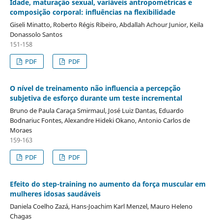
Idade, maturação sexual, variáveis antropométricas e
composição corporal: influências na flexibilidade
Giseli Minatto, Roberto Régis Ribeiro, Abdallah Achour Junior, Keila
Donassolo Santos
151-158
PDF
PDF
O nível de treinamento não influencia a percepção
subjetiva de esforço durante um teste incremental
Bruno de Paula Caraça Smirmaul, José Luiz Dantas, Eduardo
Bodnariuc Fontes, Alexandre Hideki Okano, Antonio Carlos de
Moraes
159-163
PDF
PDF
Efeito do step-training no aumento da força muscular em
mulheres idosas saudáveis
Daniela Coelho Zazá, Hans-Joachim Karl Menzel, Mauro Heleno
Chagas