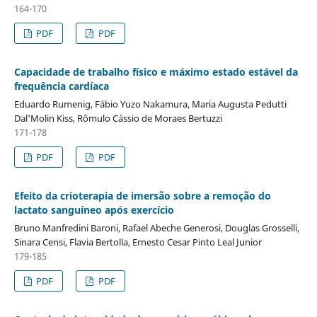
164-170
PDF
PDF
Capacidade de trabalho físico e máximo estado estável da
frequência cardíaca
Eduardo Rumenig, Fábio Yuzo Nakamura, Maria Augusta Pedutti
Dal'Molin Kiss, Rômulo Cássio de Moraes Bertuzzi
171-178
PDF
PDF
Efeito da crioterapia de imersão sobre a remoção do
lactato sanguíneo após exercício
Bruno Manfredini Baroni, Rafael Abeche Generosi, Douglas Grosselli,
Sinara Censi, Flavia Bertolla, Ernesto Cesar Pinto Leal Junior
179-185
PDF
PDF