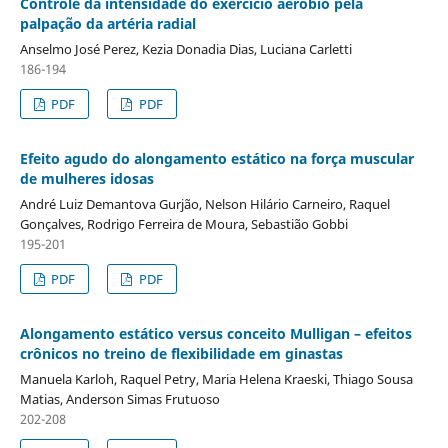
Controle da intensidade do exercício aeróbio pela
palpação da artéria radial
Anselmo José Perez, Kezia Donadia Dias, Luciana Carletti
186-194
PDF
PDF
Efeito agudo do alongamento estático na força muscular
de mulheres idosas
André Luiz Demantova Gurjão, Nelson Hilário Carneiro, Raquel
Gonçalves, Rodrigo Ferreira de Moura, Sebastião Gobbi
195-201
PDF
PDF
Alongamento estático versus conceito Mulligan – efeitos
crônicos no treino de flexibilidade em ginastas
Manuela Karloh, Raquel Petry, Maria Helena Kraeski, Thiago Sousa
Matias, Anderson Simas Frutuoso
202-208